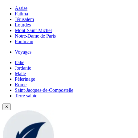
Assise
Fatima
Jérusalem
Lourdes
Mont-Saint-Michel
Notre-Dame de Paris
Pontmain
Voyages
Italie
Jordanie
Malte
Pèlerinage
Rome
Saint-Jacques-de-Compostelle
Terre sainte
✕