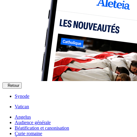
Retour
Synode
Vatican
Angelus
Audience générale
Béatification et canonisation
Curie romaine