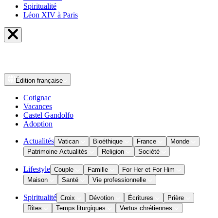
Spiritualité
Léon XIV à Paris
Édition
française
Cotignac
Vacances
Castel Gandolfo
Adoption
Actualités
Vatican
Bioéthique
France
Monde
Patrimoine Actualités
Religion
Société
Lifestyle
Couple
Famille
For Her et For Him
Maison
Santé
Vie professionnelle
Spiritualité
Croix
Dévotion
Écritures
Prière
Rites
Temps liturgiques
Vertus chrétiennes