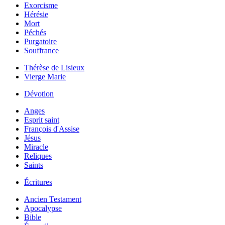
Exorcisme
Hérésie
Mort
Péchés
Purgatoire
Souffrance
Thérèse de Lisieux
Vierge Marie
Dévotion
Anges
Esprit saint
François d'Assise
Jésus
Miracle
Reliques
Saints
Écritures
Ancien Testament
Apocalypse
Bible