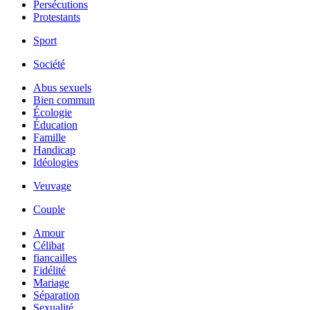
Persécutions
Protestants
Sport
Société
Abus sexuels
Bien commun
Écologie
Éducation
Famille
Handicap
Idéologies
Veuvage
Couple
Amour
Célibat
fiancailles
Fidélité
Mariage
Séparation
Sexualité