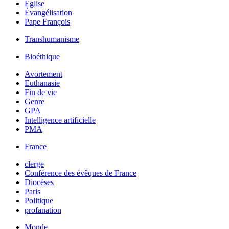
Église
Évangélisation
Pape François
Transhumanisme
Bioéthique
Avortement
Euthanasie
Fin de vie
Genre
GPA
Intelligence artificielle
PMA
France
clerge
Conférence des évêques de France
Diocèses
Paris
Politique
profanation
Monde