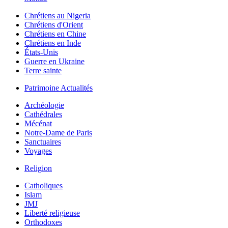
Chrétiens au Nigeria
Chrétiens d'Orient
Chrétiens en Chine
Chrétiens en Inde
États-Unis
Guerre en Ukraine
Terre sainte
Patrimoine Actualités
Archéologie
Cathédrales
Mécénat
Notre-Dame de Paris
Sanctuaires
Voyages
Religion
Catholiques
Islam
JMJ
Liberté religieuse
Orthodoxes