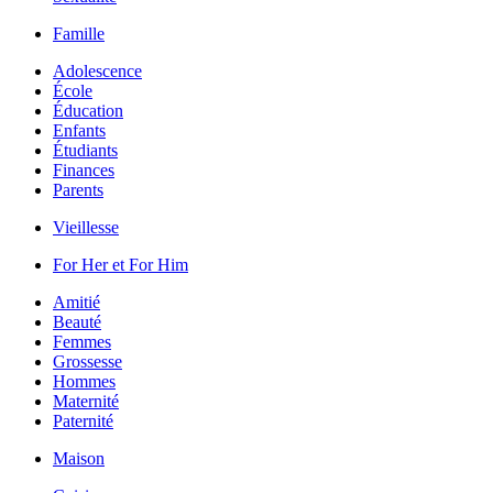
Famille
Adolescence
École
Éducation
Enfants
Étudiants
Finances
Parents
Vieillesse
For Her et For Him
Amitié
Beauté
Femmes
Grossesse
Hommes
Maternité
Paternité
Maison