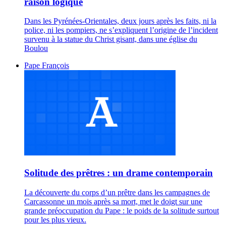
raison logique
Dans les Pyrénées-Orientales, deux jours après les faits, ni la
police, ni les pompiers, ne s’expliquent l’origine de l’incident
survenu à la statue du Christ gisant, dans une église du
Boulou
Pape François
Solitude des prêtres : un drame contemporain
La découverte du corps d’un prêtre dans les campagnes de
Carcassonne un mois après sa mort, met le doigt sur une
grande préoccupation du Pape : le poids de la solitude surtout
pour les plus vieux.