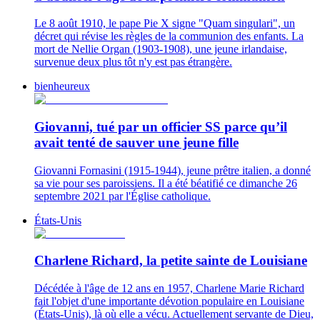
Le 8 août 1910, le pape Pie X signe "Quam singulari", un
décret qui révise les règles de la communion des enfants. La
mort de Nellie Organ (1903-1908), une jeune irlandaise,
survenue deux plus tôt n'y est pas étrangère.
bienheureux
Giovanni, tué par un officier SS parce qu’il
avait tenté de sauver une jeune fille
Giovanni Fornasini (1915-1944), jeune prêtre italien, a donné
sa vie pour ses paroissiens. Il a été béatifié ce dimanche 26
septembre 2021 par l'Église catholique.
États-Unis
Charlene Richard, la petite sainte de Louisiane
Décédée à l'âge de 12 ans en 1957, Charlene Marie Richard
fait l'objet d'une importante dévotion populaire en Louisiane
(États-Unis), là où elle a vécu. Actuellement servante de Dieu,