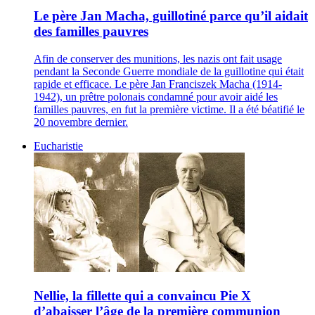
Le père Jan Macha, guillotiné parce qu’il aidait
des familles pauvres
Afin de conserver des munitions, les nazis ont fait usage
pendant la Seconde Guerre mondiale de la guillotine qui était
rapide et efficace. Le père Jan Franciszek Macha (1914-
1942), un prêtre polonais condamné pour avoir aidé les
familles pauvres, en fut la première victime. Il a été béatifié le
20 novembre dernier.
Eucharistie
Nellie, la fillette qui a convaincu Pie X
d’abaisser l’âge de la première communion