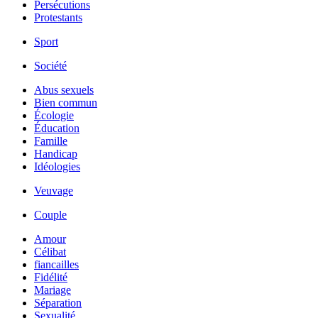
Persécutions
Protestants
Sport
Société
Abus sexuels
Bien commun
Écologie
Éducation
Famille
Handicap
Idéologies
Veuvage
Couple
Amour
Célibat
fiancailles
Fidélité
Mariage
Séparation
Sexualité