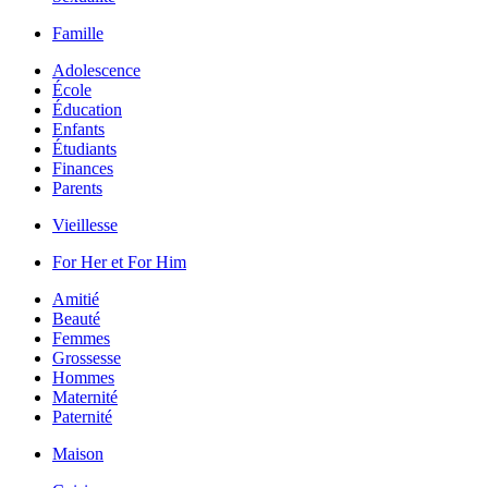
Famille
Adolescence
École
Éducation
Enfants
Étudiants
Finances
Parents
Vieillesse
For Her et For Him
Amitié
Beauté
Femmes
Grossesse
Hommes
Maternité
Paternité
Maison