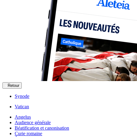
Retour
Synode
Vatican
Angelus
Audience générale
Béatification et canonisation
Curie romaine