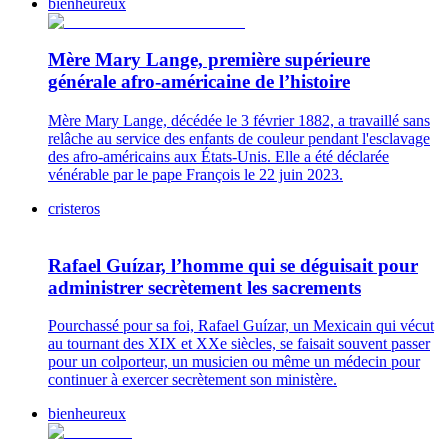
bienheureux
Mère Mary Lange, première supérieure
générale afro-américaine de l’histoire
Mère Mary Lange, décédée le 3 février 1882, a travaillé sans
relâche au service des enfants de couleur pendant l'esclavage
des afro-américains aux États-Unis. Elle a été déclarée
vénérable par le pape François le 22 juin 2023.
cristeros
Rafael Guízar, l’homme qui se déguisait pour
administrer secrètement les sacrements
Pourchassé pour sa foi, Rafael Guízar, un Mexicain qui vécut
au tournant des XIX et XXe siècles, se faisait souvent passer
pour un colporteur, un musicien ou même un médecin pour
continuer à exercer secrètement son ministère.
bienheureux