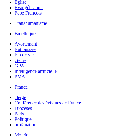
Église
Évangélisation
Pape François
Transhumanisme
Bioéthique
Avortement
Euthanasie
Fin de vie
Genre
GPA
Intelligence artificielle
PMA
France
clerge
Conférence des évêques de France
Diocèses
Paris
Politique
profanation
Monde