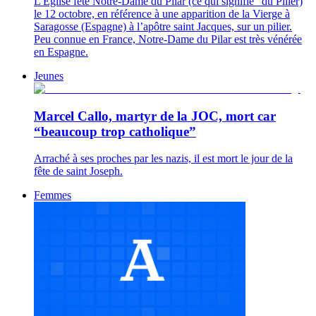
L'Église fête Notre-Dame du Pilar (ce qui signifie "du Pilier)
le 12 octobre, en référence à une apparition de la Vierge à
Saragosse (Espagne) à l’apôtre saint Jacques, sur un pilier.
Peu connue en France, Notre-Dame du Pilar est très vénérée
en Espagne.
Jeunes
Marcel Callo, martyr de la JOC, mort car
“beaucoup trop catholique”
Arraché à ses proches par les nazis, il est mort le jour de la
fête de saint Joseph.
Femmes