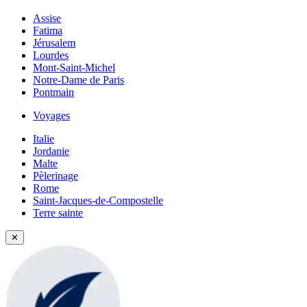
Assise
Fatima
Jérusalem
Lourdes
Mont-Saint-Michel
Notre-Dame de Paris
Pontmain
Voyages
Italie
Jordanie
Malte
Pèlerinage
Rome
Saint-Jacques-de-Compostelle
Terre sainte
✕