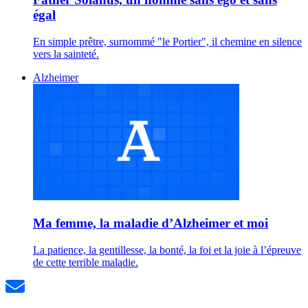
égal
En simple prêtre, surnommé "le Portier", il chemine en silence
vers la sainteté.
Alzheimer
Ma femme, la maladie d’Alzheimer et moi
La patience, la gentillesse, la bonté, la foi et la joie à l’épreuve
de cette terrible maladie.