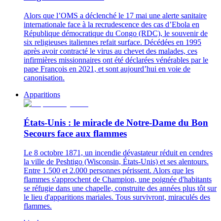
Alors que l’OMS a déclenché le 17 mai une alerte sanitaire
internationale face à la recrudescence des cas d’Ebola en
République démocratique du Congo (RDC), le souvenir de
six religieuses italiennes refait surface. Décédées en 1995
après avoir contracté le virus au chevet des malades, ces
infirmières missionnaires ont été déclarées vénérables par le
pape François en 2021, et sont aujourd’hui en voie de
canonisation.
Apparitions
États-Unis : le miracle de Notre-Dame du Bon
Secours face aux flammes
Le 8 octobre 1871, un incendie dévastateur réduit en cendres
la ville de Peshtigo (Wisconsin, États-Unis) et ses alentours.
Entre 1.500 et 2.000 personnes périssent. Alors que les
flammes s'approchent de Champion, une poignée d'habitants
se réfugie dans une chapelle, construite des années plus tôt sur
le lieu d'apparitions mariales. Tous survivront, miraculés des
flammes.