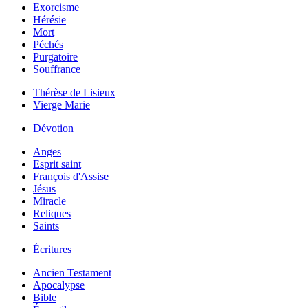
Exorcisme
Hérésie
Mort
Péchés
Purgatoire
Souffrance
Thérèse de Lisieux
Vierge Marie
Dévotion
Anges
Esprit saint
François d'Assise
Jésus
Miracle
Reliques
Saints
Écritures
Ancien Testament
Apocalypse
Bible