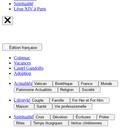
Spiritualité
Léon XIV à Paris
Édition
française
Cotignac
Vacances
Castel Gandolfo
Adoption
Actualités
Vatican
Bioéthique
France
Monde
Patrimoine Actualités
Religion
Société
Lifestyle
Couple
Famille
For Her et For Him
Maison
Santé
Vie professionnelle
Spiritualité
Croix
Dévotion
Écritures
Prière
Rites
Temps liturgiques
Vertus chrétiennes