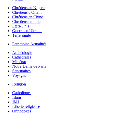
Chrétiens au Nigeria
Chrétiens d'Orient
Chrétiens en Chine
Chrétiens en Inde
États-Unis
Guerre en Ukraine
Terre sainte
Patrimoine Actualités
Archéologie
Cathédrales
Mécénat
Notre-Dame de Paris
Sanctuaires
Voyages
Religion
Catholiques
Islam
JMJ
Liberté religieuse
Orthodoxes