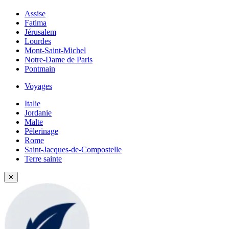
Assise
Fatima
Jérusalem
Lourdes
Mont-Saint-Michel
Notre-Dame de Paris
Pontmain
Voyages
Italie
Jordanie
Malte
Pèlerinage
Rome
Saint-Jacques-de-Compostelle
Terre sainte
✕