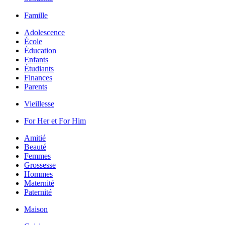
Famille
Adolescence
École
Éducation
Enfants
Étudiants
Finances
Parents
Vieillesse
For Her et For Him
Amitié
Beauté
Femmes
Grossesse
Hommes
Maternité
Paternité
Maison