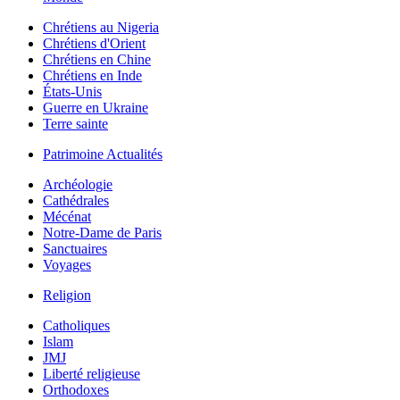
Chrétiens au Nigeria
Chrétiens d'Orient
Chrétiens en Chine
Chrétiens en Inde
États-Unis
Guerre en Ukraine
Terre sainte
Patrimoine Actualités
Archéologie
Cathédrales
Mécénat
Notre-Dame de Paris
Sanctuaires
Voyages
Religion
Catholiques
Islam
JMJ
Liberté religieuse
Orthodoxes