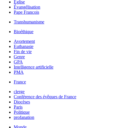
Église
Évangélisation
Pape François
Transhumanisme
Bioéthique
Avortement
Euthanasie
Fin de vie
Genre
GPA
Intelligence artificielle
PMA
France
clerge
Conférence des évêques de France
Diocèses
Paris
Politique
profanation
Monde