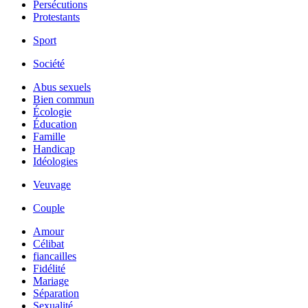
Persécutions
Protestants
Sport
Société
Abus sexuels
Bien commun
Écologie
Éducation
Famille
Handicap
Idéologies
Veuvage
Couple
Amour
Célibat
fiancailles
Fidélité
Mariage
Séparation
Sexualité