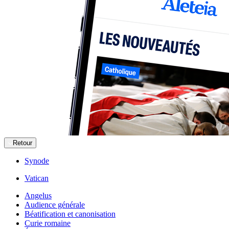
Retour
Synode
Vatican
Angelus
Audience générale
Béatification et canonisation
Curie romaine