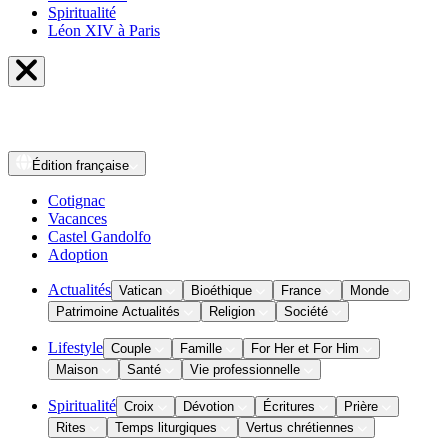
Spiritualité
Léon XIV à Paris
Édition
française
Cotignac
Vacances
Castel Gandolfo
Adoption
Actualités
Vatican
Bioéthique
France
Monde
Patrimoine Actualités
Religion
Société
Lifestyle
Couple
Famille
For Her et For Him
Maison
Santé
Vie professionnelle
Spiritualité
Croix
Dévotion
Écritures
Prière
Rites
Temps liturgiques
Vertus chrétiennes