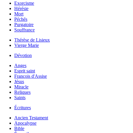
Exorcisme
Hérésie
Mort
Péchés
Purgatoire
Souffrance
Thérèse de Lisieux
Vierge Marie
Dévotion
Anges
Esprit saint
François d'Assise
Jésus
Miracle
Reliques
Saints
Écritures
Ancien Testament
Apocalypse
Bible