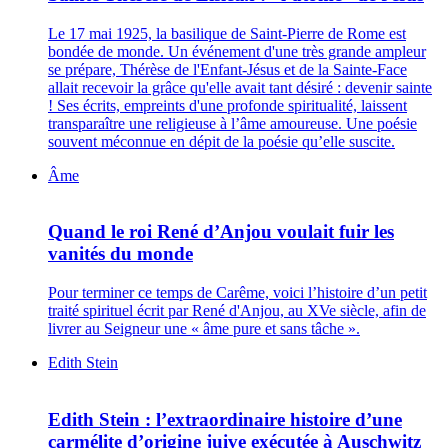
Le 17 mai 1925, la basilique de Saint-Pierre de Rome est
bondée de monde. Un événement d'une très grande ampleur
se prépare, Thérèse de l'Enfant-Jésus et de la Sainte-Face
allait recevoir la grâce qu'elle avait tant désiré : devenir sainte
! Ses écrits, empreints d'une profonde spiritualité, laissent
transparaître une religieuse à l’âme amoureuse. Une poésie
souvent méconnue en dépit de la poésie qu’elle suscite.
Âme
Quand le roi René d’Anjou voulait fuir les
vanités du monde
Pour terminer ce temps de Carême, voici l’histoire d’un petit
traité spirituel écrit par René d'Anjou, au XVe siècle, afin de
livrer au Seigneur une « âme pure et sans tâche ».
Edith Stein
Edith Stein : l’extraordinaire histoire d’une
carmélite d’origine juive exécutée à Auschwitz