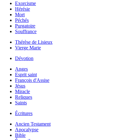
Exorcisme
Hérésie
Mort
Péchés
Purgatoire
Souffrance
Thérèse de Lisieux
Vierge Marie
Dévotion
Anges
Esprit saint
François d'Assise
Jésus
Miracle
Reliques
Saints
Écritures
Ancien Testament
Apocalypse
Bible