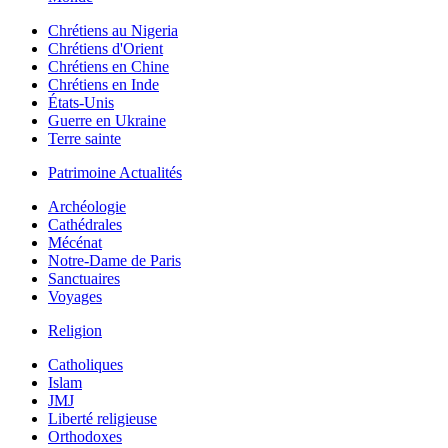
Chrétiens au Nigeria
Chrétiens d'Orient
Chrétiens en Chine
Chrétiens en Inde
États-Unis
Guerre en Ukraine
Terre sainte
Patrimoine Actualités
Archéologie
Cathédrales
Mécénat
Notre-Dame de Paris
Sanctuaires
Voyages
Religion
Catholiques
Islam
JMJ
Liberté religieuse
Orthodoxes