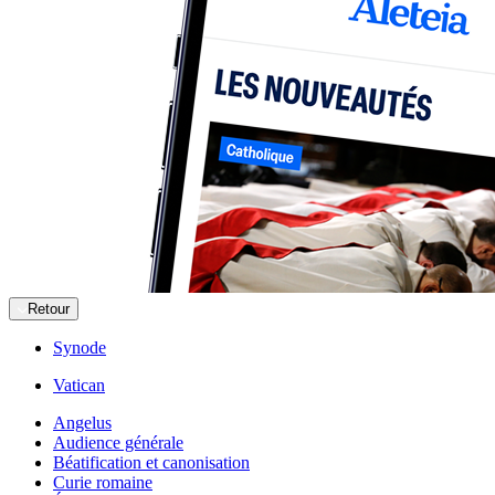
Retour
Synode
Vatican
Angelus
Audience générale
Béatification et canonisation
Curie romaine