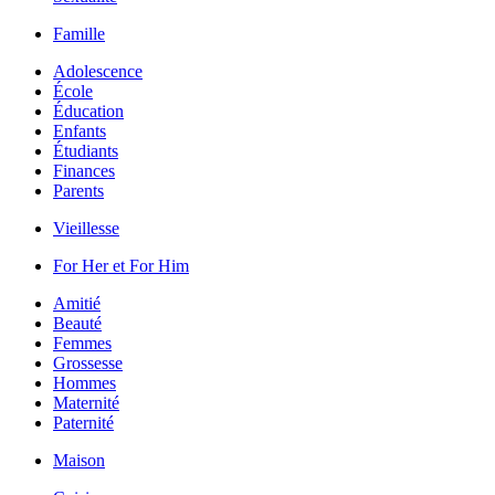
Famille
Adolescence
École
Éducation
Enfants
Étudiants
Finances
Parents
Vieillesse
For Her et For Him
Amitié
Beauté
Femmes
Grossesse
Hommes
Maternité
Paternité
Maison