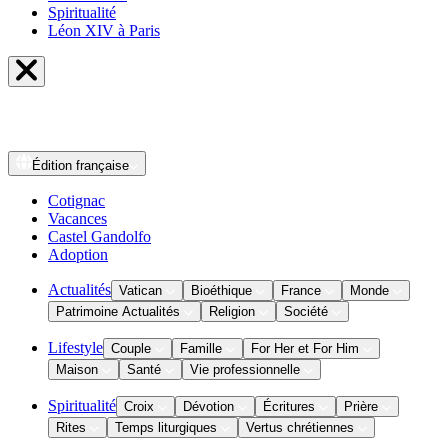
Spiritualité
Léon XIV à Paris
Édition
française
Cotignac
Vacances
Castel Gandolfo
Adoption
Actualités
Vatican
Bioéthique
France
Monde
Patrimoine Actualités
Religion
Société
Lifestyle
Couple
Famille
For Her et For Him
Maison
Santé
Vie professionnelle
Spiritualité
Croix
Dévotion
Écritures
Prière
Rites
Temps liturgiques
Vertus chrétiennes