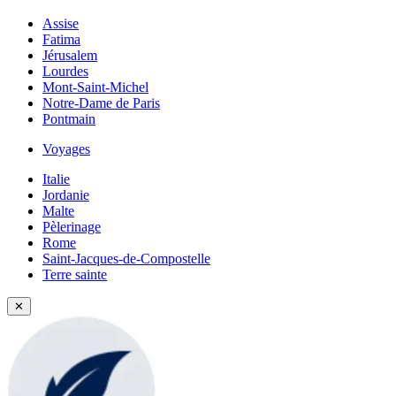
Assise
Fatima
Jérusalem
Lourdes
Mont-Saint-Michel
Notre-Dame de Paris
Pontmain
Voyages
Italie
Jordanie
Malte
Pèlerinage
Rome
Saint-Jacques-de-Compostelle
Terre sainte
✕