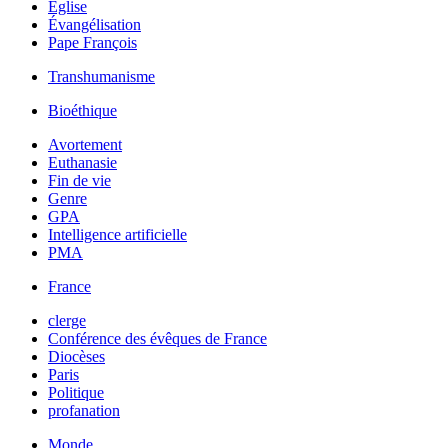
Église
Évangélisation
Pape François
Transhumanisme
Bioéthique
Avortement
Euthanasie
Fin de vie
Genre
GPA
Intelligence artificielle
PMA
France
clerge
Conférence des évêques de France
Diocèses
Paris
Politique
profanation
Monde