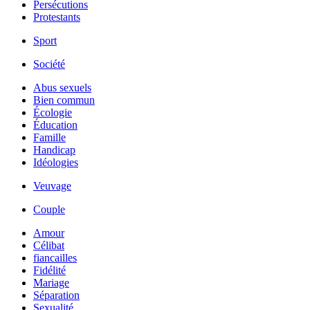
Persécutions
Protestants
Sport
Société
Abus sexuels
Bien commun
Écologie
Éducation
Famille
Handicap
Idéologies
Veuvage
Couple
Amour
Célibat
fiancailles
Fidélité
Mariage
Séparation
Sexualité