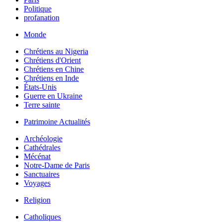
Politique
profanation
Monde
Chrétiens au Nigeria
Chrétiens d'Orient
Chrétiens en Chine
Chrétiens en Inde
États-Unis
Guerre en Ukraine
Terre sainte
Patrimoine Actualités
Archéologie
Cathédrales
Mécénat
Notre-Dame de Paris
Sanctuaires
Voyages
Religion
Catholiques