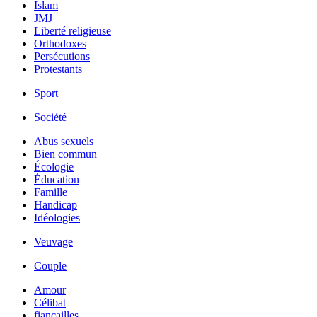
Islam
JMJ
Liberté religieuse
Orthodoxes
Persécutions
Protestants
Sport
Société
Abus sexuels
Bien commun
Écologie
Éducation
Famille
Handicap
Idéologies
Veuvage
Couple
Amour
Célibat
fiancailles