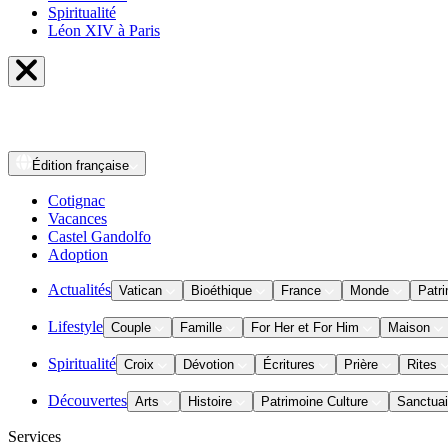
Spiritualité
Léon XIV à Paris
Édition
française
Cotignac
Vacances
Castel Gandolfo
Adoption
Actualités
Vatican
Bioéthique
France
Monde
Patri
Lifestyle
Couple
Famille
For Her et For Him
Maison
Spiritualité
Croix
Dévotion
Écritures
Prière
Rites
Découvertes
Arts
Histoire
Patrimoine Culture
Sanctuai
Services