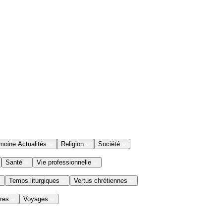
moine Actualités
Religion
Société
Santé
Vie professionnelle
Temps liturgiques
Vertus chrétiennes
res
Voyages