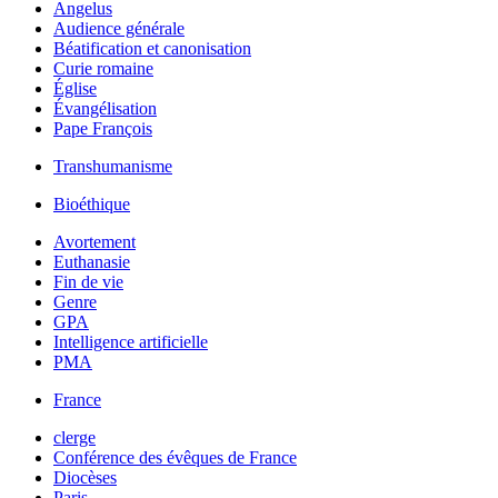
Angelus
Audience générale
Béatification et canonisation
Curie romaine
Église
Évangélisation
Pape François
Transhumanisme
Bioéthique
Avortement
Euthanasie
Fin de vie
Genre
GPA
Intelligence artificielle
PMA
France
clerge
Conférence des évêques de France
Diocèses
Paris