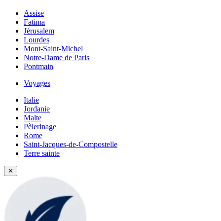
Assise
Fatima
Jérusalem
Lourdes
Mont-Saint-Michel
Notre-Dame de Paris
Pontmain
Voyages
Italie
Jordanie
Malte
Pèlerinage
Rome
Saint-Jacques-de-Compostelle
Terre sainte
✕