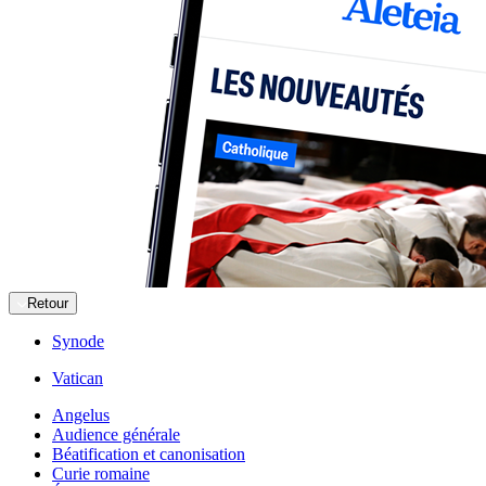
Retour
Synode
Vatican
Angelus
Audience générale
Béatification et canonisation
Curie romaine