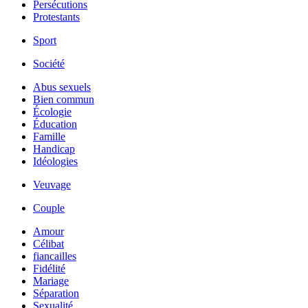
Persécutions
Protestants
Sport
Société
Abus sexuels
Bien commun
Écologie
Éducation
Famille
Handicap
Idéologies
Veuvage
Couple
Amour
Célibat
fiancailles
Fidélité
Mariage
Séparation
Sexualité