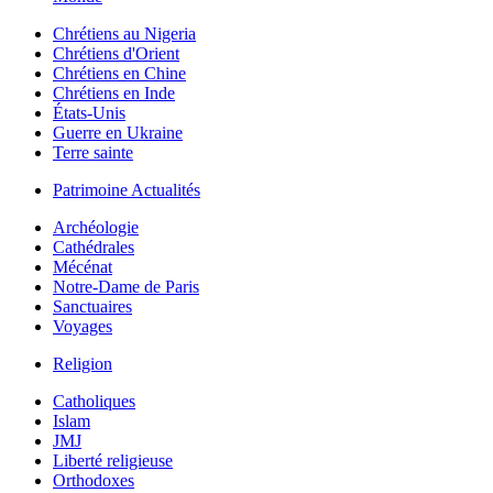
Chrétiens au Nigeria
Chrétiens d'Orient
Chrétiens en Chine
Chrétiens en Inde
États-Unis
Guerre en Ukraine
Terre sainte
Patrimoine Actualités
Archéologie
Cathédrales
Mécénat
Notre-Dame de Paris
Sanctuaires
Voyages
Religion
Catholiques
Islam
JMJ
Liberté religieuse
Orthodoxes