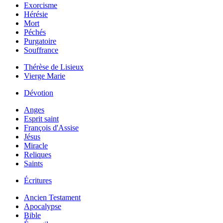
Exorcisme
Hérésie
Mort
Péchés
Purgatoire
Souffrance
Thérèse de Lisieux
Vierge Marie
Dévotion
Anges
Esprit saint
François d'Assise
Jésus
Miracle
Reliques
Saints
Écritures
Ancien Testament
Apocalypse
Bible