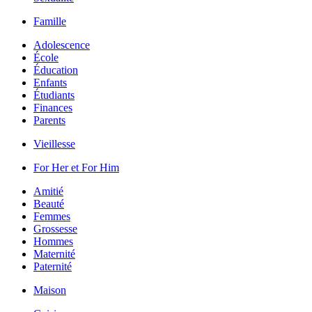
Famille
Adolescence
École
Éducation
Enfants
Étudiants
Finances
Parents
Vieillesse
For Her et For Him
Amitié
Beauté
Femmes
Grossesse
Hommes
Maternité
Paternité
Maison