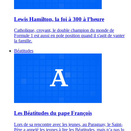
Lewis Hamilton, la foi à 300 à l’heure
Catholique, croyant, le double champion du monde de
Formule 1 est aussi en pole position quand il s'agit de vanter
la famille.
Béatitudes
Les Béatitudes du pape François
Lors de sa rencontre avec les jeunes, au Paraguay, le Saint-
Père a appelé les jeunes à lire les Béatitudes, mais n’a pas lu