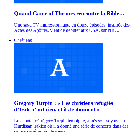
Quand Game of Thrones rencontre la Bible…
Une saga TV impressionnante en douze épisodes, inspirée des
Actes des Apôtres, vient de débuter aux USA, sur NBC.
Chrétiens
Grégory Turpin : « Les chrétiens réfugiés
d’Irak n’ont rien, et ils le donnent »
Le chanteur Grégory Turpin témoigne, après son voyage au
Kurdistan irakien où il a donné une série de concerts dans des
camps de réfugiés chrétiens.