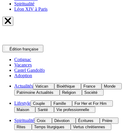
Spiritualité
Léon XIV à Paris
Édition
française
Cotignac
Vacances
Castel Gandolfo
Adoption
Actualités
Vatican
Bioéthique
France
Monde
Patrimoine Actualités
Religion
Société
Lifestyle
Couple
Famille
For Her et For Him
Maison
Santé
Vie professionnelle
Spiritualité
Croix
Dévotion
Écritures
Prière
Rites
Temps liturgiques
Vertus chrétiennes