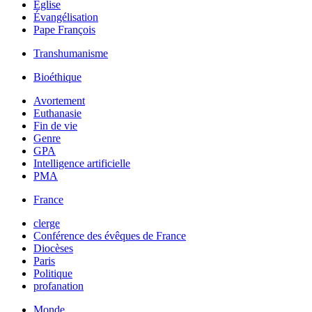
Église
Évangélisation
Pape François
Transhumanisme
Bioéthique
Avortement
Euthanasie
Fin de vie
Genre
GPA
Intelligence artificielle
PMA
France
clerge
Conférence des évêques de France
Diocèses
Paris
Politique
profanation
Monde