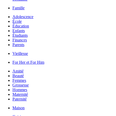
Famille
Adolescence
École
Éducation
Enfants
Étudiants
Finances
Parents
Vieillesse
For Her et For Him
Amitié
Beauté
Femmes
Grossesse
Hommes
Maternité
Paternité
Maison