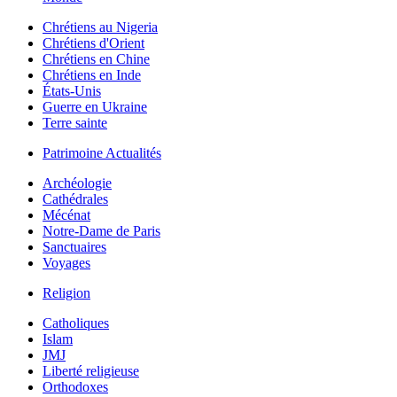
Chrétiens au Nigeria
Chrétiens d'Orient
Chrétiens en Chine
Chrétiens en Inde
États-Unis
Guerre en Ukraine
Terre sainte
Patrimoine Actualités
Archéologie
Cathédrales
Mécénat
Notre-Dame de Paris
Sanctuaires
Voyages
Religion
Catholiques
Islam
JMJ
Liberté religieuse
Orthodoxes