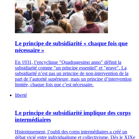
Le principe de subsidiarité « chaque fois que
nécessaire »
En 1931, l’encyclique "Quadragesimo anno" définit la
subsidiarité comme "un principe essentiel" et "grave". La
subsidiarité n’est pas un principe de non-intervention de la
part de l’autorité supérieure, mais un principe d’intervention
limitée, chaque fois que c’est nécessaire.
liberté
Le principe de subsidiarité implique des corps
intermédiaires
Historiquement, l’oubli des corps intermédiaires a créé un
débat vicié entre individualisme et collectivisme. Dès le XIXe