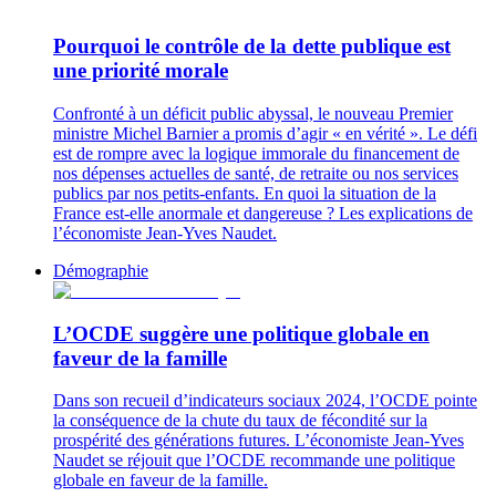
Pourquoi le contrôle de la dette publique est
une priorité morale
Confronté à un déficit public abyssal, le nouveau Premier
ministre Michel Barnier a promis d’agir « en vérité ». Le défi
est de rompre avec la logique immorale du financement de
nos dépenses actuelles de santé, de retraite ou nos services
publics par nos petits-enfants. En quoi la situation de la
France est-elle anormale et dangereuse ? Les explications de
l’économiste Jean-Yves Naudet.
Démographie
L’OCDE suggère une politique globale en
faveur de la famille
Dans son recueil d’indicateurs sociaux 2024, l’OCDE pointe
la conséquence de la chute du taux de fécondité sur la
prospérité des générations futures. L’économiste Jean-Yves
Naudet se réjouit que l’OCDE recommande une politique
globale en faveur de la famille.