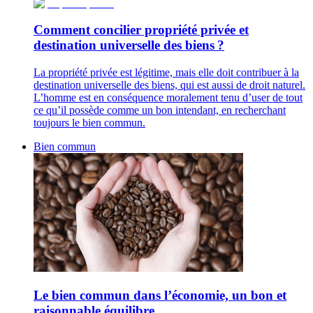
Comment concilier propriété privée et
destination universelle des biens ?
La propriété privée est légitime, mais elle doit contribuer à la
destination universelle des biens, qui est aussi de droit naturel.
L’homme est en conséquence moralement tenu d’user de tout
ce qu’il possède comme un bon intendant, en recherchant
toujours le bien commun.
Bien commun
Le bien commun dans l’économie, un bon et
raisonnable équilibre