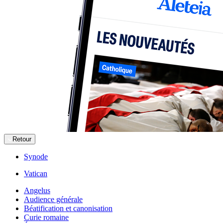
Retour
Synode
Vatican
Angelus
Audience générale
Béatification et canonisation
Curie romaine