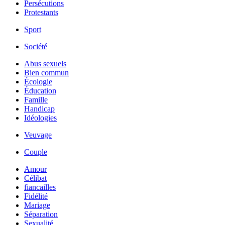
Persécutions
Protestants
Sport
Société
Abus sexuels
Bien commun
Écologie
Éducation
Famille
Handicap
Idéologies
Veuvage
Couple
Amour
Célibat
fiancailles
Fidélité
Mariage
Séparation
Sexualité