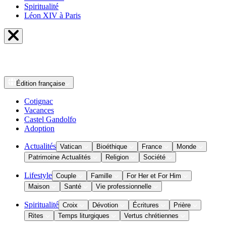
Spiritualité
Léon XIV à Paris
Édition
française
Cotignac
Vacances
Castel Gandolfo
Adoption
Actualités
Vatican
Bioéthique
France
Monde
Patrimoine Actualités
Religion
Société
Lifestyle
Couple
Famille
For Her et For Him
Maison
Santé
Vie professionnelle
Spiritualité
Croix
Dévotion
Écritures
Prière
Rites
Temps liturgiques
Vertus chrétiennes