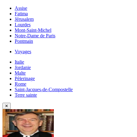
Assise
Fatima
Jérusalem
Lourdes
Mont-Saint-Michel
Notre-Dame de Paris
Pontmain
Voyages
Italie
Jordanie
Malte
Pèlerinage
Rome
Saint-Jacques-de-Compostelle
Terre sainte
✕