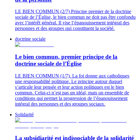
LE BIEN COMMUN (2/7) Principe premier de la doctrine
sociale de l’Église, le bien commun ne doit pas être confondu
avec l’intérêt général. Il vise l’épanouissement intégral des
personnes et des groupes qui constituent la société.
doctrine sociale
Le bien commun, premier principe de la
doctrine sociale de l’Église
LE BIEN COMMUN (1/7). La foi donne aux catholiques
une responsabilité politique. Le principe autour duquel
s’articule leur pensée et leur action politiques est le bien
commun. Celui-ci n’est pas un idéal, mais un ensemble de
conditions qui permet la progression de l’épanouissement
intégral des personnes et des groupes sociaux.
Solidarité
La subsidiarité est indissociable de la solidarité