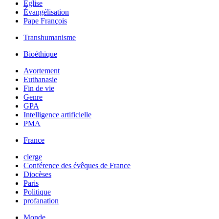
Église
Évangélisation
Pape François
Transhumanisme
Bioéthique
Avortement
Euthanasie
Fin de vie
Genre
GPA
Intelligence artificielle
PMA
France
clerge
Conférence des évêques de France
Diocèses
Paris
Politique
profanation
Monde