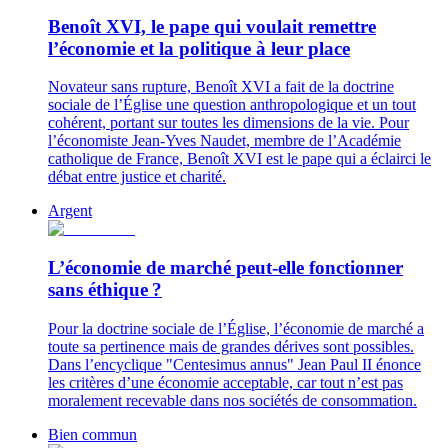
Benoît XVI, le pape qui voulait remettre
l’économie et la politique à leur place
Novateur sans rupture, Benoît XVI a fait de la doctrine
sociale de l’Église une question anthropologique et un tout
cohérent, portant sur toutes les dimensions de la vie. Pour
l’économiste Jean-Yves Naudet, membre de l’Académie
catholique de France, Benoît XVI est le pape qui a éclairci le
débat entre justice et charité.
Argent
L’économie de marché peut-elle fonctionner
sans éthique ?
Pour la doctrine sociale de l’Église, l’économie de marché a
toute sa pertinence mais de grandes dérives sont possibles.
Dans l’encyclique "Centesimus annus" Jean Paul II énonce
les critères d’une économie acceptable, car tout n’est pas
moralement recevable dans nos sociétés de consommation.
Bien commun