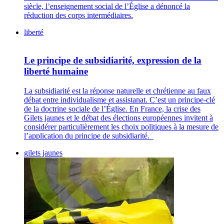
siècle, l’enseignement social de l’Église a dénoncé la
réduction des corps intermédiaires.
liberté
Le principe de subsidiarité, expression de la
liberté humaine
La subsidiarité est la réponse naturelle et chrétienne au faux
débat entre individualisme et assistanat. C’est un principe-clé
de la doctrine sociale de l’Église. En France, la crise des
Gilets jaunes et le débat des élections européennes invitent à
considérer particulièrement les choix politiques à la mesure de
l’application du principe de subsidiarité.
gilets jaunes