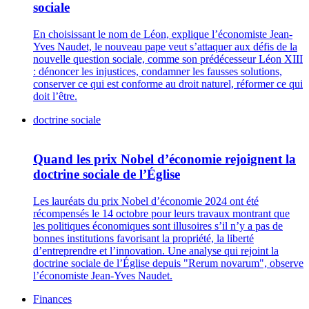
sociale
En choisissant le nom de Léon, explique l’économiste Jean-
Yves Naudet, le nouveau pape veut s’attaquer aux défis de la
nouvelle question sociale, comme son prédécesseur Léon XIII
: dénoncer les injustices, condamner les fausses solutions,
conserver ce qui est conforme au droit naturel, réformer ce qui
doit l’être.
doctrine sociale
Quand les prix Nobel d’économie rejoignent la
doctrine sociale de l’Église
Les lauréats du prix Nobel d’économie 2024 ont été
récompensés le 14 octobre pour leurs travaux montrant que
les politiques économiques sont illusoires s’il n’y a pas de
bonnes institutions favorisant la propriété, la liberté
d’entreprendre et l’innovation. Une analyse qui rejoint la
doctrine sociale de l’Église depuis "Rerum novarum", observe
l’économiste Jean-Yves Naudet.
Finances