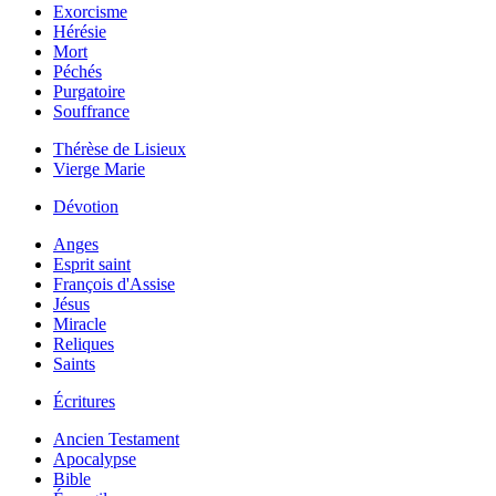
Exorcisme
Hérésie
Mort
Péchés
Purgatoire
Souffrance
Thérèse de Lisieux
Vierge Marie
Dévotion
Anges
Esprit saint
François d'Assise
Jésus
Miracle
Reliques
Saints
Écritures
Ancien Testament
Apocalypse
Bible