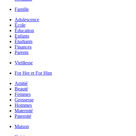
Famille
Adolescence
École
Éducation
Enfants
Étudiants
Finances
Parents
Vieillesse
For Her et For Him
Amitié
Beauté
Femmes
Grossesse
Hommes
Maternité
Paternité
Maison