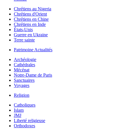
Chrétiens au Nigeria
Chrétiens d'Orient
Chrétiens en Chine
Chrétiens en Inde
États-Unis
Guerre en Ukraine
Terre sainte
Patrimoine Actualités
Archéologie
Cathédrales
Mécénat
Notre-Dame de Paris
Sanctuaires
Voyages
Religion
Catholiques
Islam
JMJ
Liberté religieuse
Orthodoxes