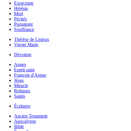
Exorcisme
Hérésie
Mort
Péchés
Purgatoire
Souffrance
Thérèse de Lisieux
Vierge Marie
Dévotion
Anges
Esprit saint
François d'Assise
Jésus
Miracle
Reliques
Saints
Écritures
Ancien Testament
Apocalypse
Bible