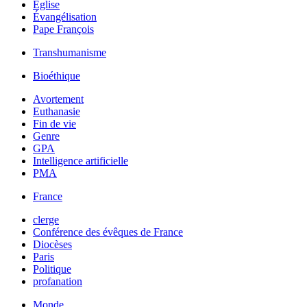
Église
Évangélisation
Pape François
Transhumanisme
Bioéthique
Avortement
Euthanasie
Fin de vie
Genre
GPA
Intelligence artificielle
PMA
France
clerge
Conférence des évêques de France
Diocèses
Paris
Politique
profanation
Monde