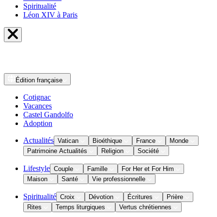
Spiritualité
Léon XIV à Paris
Édition
française
Cotignac
Vacances
Castel Gandolfo
Adoption
Actualités
Vatican
Bioéthique
France
Monde
Patrimoine Actualités
Religion
Société
Lifestyle
Couple
Famille
For Her et For Him
Maison
Santé
Vie professionnelle
Spiritualité
Croix
Dévotion
Écritures
Prière
Rites
Temps liturgiques
Vertus chrétiennes