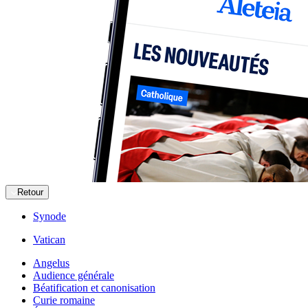
Retour
Synode
Vatican
Angelus
Audience générale
Béatification et canonisation
Curie romaine