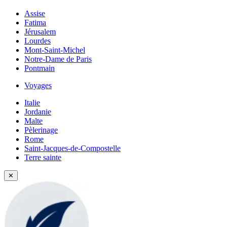
Assise
Fatima
Jérusalem
Lourdes
Mont-Saint-Michel
Notre-Dame de Paris
Pontmain
Voyages
Italie
Jordanie
Malte
Pèlerinage
Rome
Saint-Jacques-de-Compostelle
Terre sainte
✕