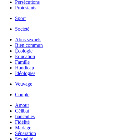
Persécutions
Protestants
Sport
Société
Abus sexuels
Bien commun
Écologie
Éducation
Famille
Handicap
Idéologies
Veuvage
Couple
Amour
Célibat
fiancailles
Fidélité
Mariage
Séparation
Sexualité