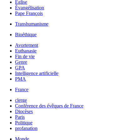
Église
Évangélisation
Pape François
Transhumanisme
Bioéthique
Avortement
Euthanasie
Fin de vie
Genre
GPA
Intelligence artificielle
PMA
France
clerge
Conférence des évêques de France
Diocèses
Paris
Politique
profanation
Monde