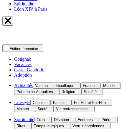
Spiritualité
Léon XIV à Paris
Édition
française
Cotignac
Vacances
Castel Gandolfo
Adoption
Actualités
Vatican
Bioéthique
France
Monde
Patrimoine Actualités
Religion
Société
Lifestyle
Couple
Famille
For Her et For Him
Maison
Santé
Vie professionnelle
Spiritualité
Croix
Dévotion
Écritures
Prière
Rites
Temps liturgiques
Vertus chrétiennes