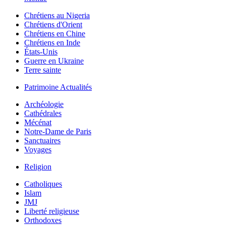
Chrétiens au Nigeria
Chrétiens d'Orient
Chrétiens en Chine
Chrétiens en Inde
États-Unis
Guerre en Ukraine
Terre sainte
Patrimoine Actualités
Archéologie
Cathédrales
Mécénat
Notre-Dame de Paris
Sanctuaires
Voyages
Religion
Catholiques
Islam
JMJ
Liberté religieuse
Orthodoxes