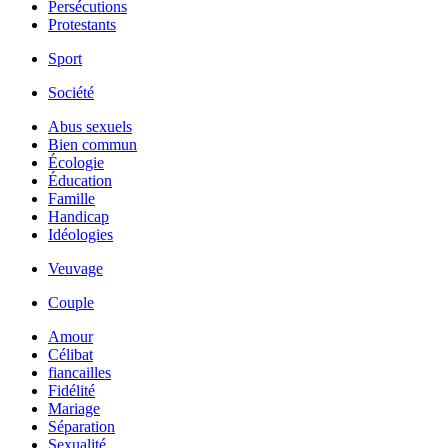
Persécutions
Protestants
Sport
Société
Abus sexuels
Bien commun
Écologie
Éducation
Famille
Handicap
Idéologies
Veuvage
Couple
Amour
Célibat
fiancailles
Fidélité
Mariage
Séparation
Sexualité