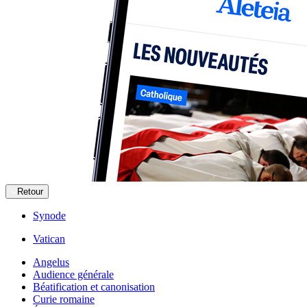
Retour
Synode
Vatican
Angelus
Audience générale
Béatification et canonisation
Curie romaine