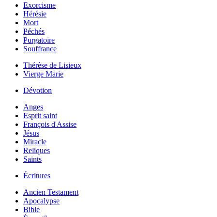
Exorcisme
Hérésie
Mort
Péchés
Purgatoire
Souffrance
Thérèse de Lisieux
Vierge Marie
Dévotion
Anges
Esprit saint
François d'Assise
Jésus
Miracle
Reliques
Saints
Écritures
Ancien Testament
Apocalypse
Bible