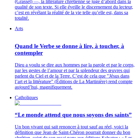
(Grasset) —, la littérature chrétienne se juge d’abord dans la
qualité de son texte. Si elle éveille le discernement du lecteur,
c’est en révélant la réalité de la vie telle qu’elle est, dans sa
totalité.
Arts
Quand le Verbe se donne à lire, à toucher, à
contempler
Dieu a voulu se dire aux hommes par la parole et par le corps,
par les gestes de l’amour et par la splendeur des œuvres qui
parlent du Ciel et de la Terre. C’est de cela que "Jésus dans
l’art et la littérature" (Éditions de La Martinière) rend compte
aujourd’hui, magnifiquement.
Catholiques
“Le monde attend que nous soyons des saints”
Un bon vivant qui sait renoncer à tout sauf au réel, voici la
définition que Jean de Saint-Chéron pourrait donner du bon
chrétien, sujet de son essai paru aux éditions Salvator : « Les