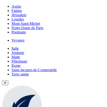
Assise
Fatima
Jérusalem
Lourdes
Mont-Saint-Michel
Notre-Dame de Paris
Pontmain
Voyages
Italie
Jordanie
Malte
Pèlerinage
Rome
Saint-Jacques-de-Compostelle
Terre sainte
✕