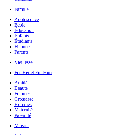
Famille
Adolescence
École
Éducation
Enfants
Étudiants
Finances
Parents
Vieillesse
For Her et For Him
Amitié
Beauté
Femmes
Grossesse
Hommes
Maternité
Paternité
Maison