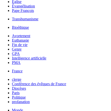
Église
Évangélisation
Pape François
Transhumanisme
Bioéthique
Avortement
Euthanasie
Fin de vie
Genre
GPA
Intelligence artificielle
PMA
France
clerge
Conférence des évêques de France
Diocèses
Paris
Politique
profanation
Monde