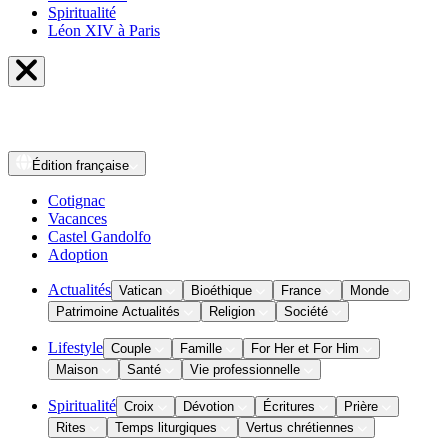
Spiritualité
Léon XIV à Paris
Édition
française
Cotignac
Vacances
Castel Gandolfo
Adoption
Actualités
Vatican
Bioéthique
France
Monde
Patrimoine Actualités
Religion
Société
Lifestyle
Couple
Famille
For Her et For Him
Maison
Santé
Vie professionnelle
Spiritualité
Croix
Dévotion
Écritures
Prière
Rites
Temps liturgiques
Vertus chrétiennes