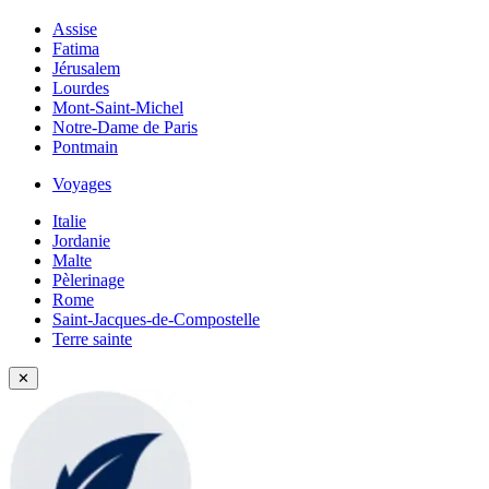
Assise
Fatima
Jérusalem
Lourdes
Mont-Saint-Michel
Notre-Dame de Paris
Pontmain
Voyages
Italie
Jordanie
Malte
Pèlerinage
Rome
Saint-Jacques-de-Compostelle
Terre sainte
✕