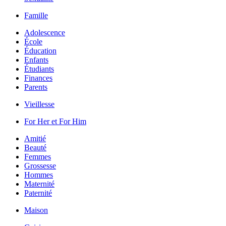
Famille
Adolescence
École
Éducation
Enfants
Étudiants
Finances
Parents
Vieillesse
For Her et For Him
Amitié
Beauté
Femmes
Grossesse
Hommes
Maternité
Paternité
Maison