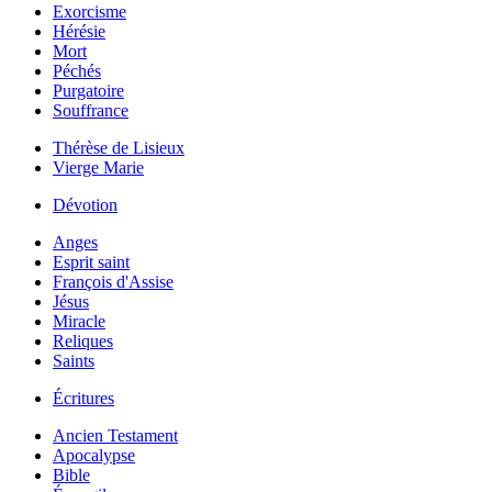
Exorcisme
Hérésie
Mort
Péchés
Purgatoire
Souffrance
Thérèse de Lisieux
Vierge Marie
Dévotion
Anges
Esprit saint
François d'Assise
Jésus
Miracle
Reliques
Saints
Écritures
Ancien Testament
Apocalypse
Bible