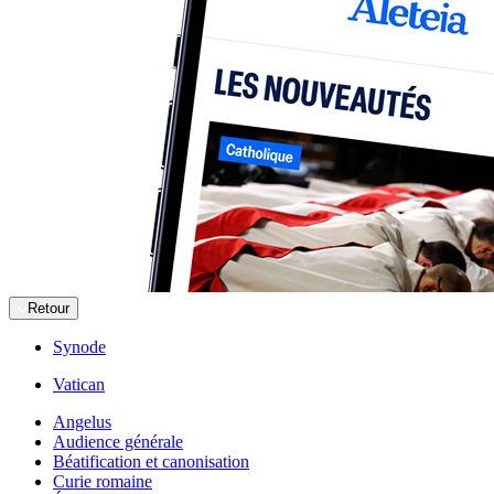
Retour
Synode
Vatican
Angelus
Audience générale
Béatification et canonisation
Curie romaine