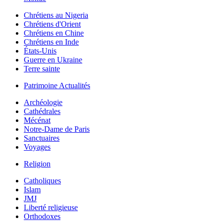
Chrétiens au Nigeria
Chrétiens d'Orient
Chrétiens en Chine
Chrétiens en Inde
États-Unis
Guerre en Ukraine
Terre sainte
Patrimoine Actualités
Archéologie
Cathédrales
Mécénat
Notre-Dame de Paris
Sanctuaires
Voyages
Religion
Catholiques
Islam
JMJ
Liberté religieuse
Orthodoxes