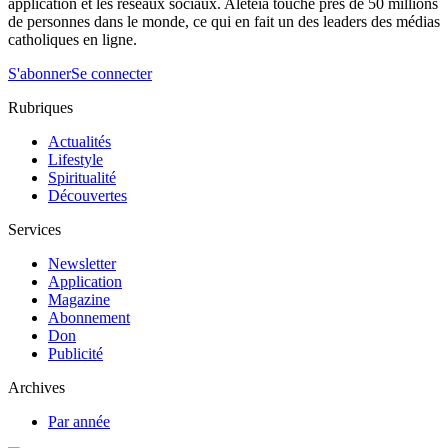
application et les réseaux sociaux. Aleteia touche près de 50 millions
de personnes dans le monde, ce qui en fait un des leaders des médias
catholiques en ligne.
S'abonner
Se connecter
Rubriques
Actualités
Lifestyle
Spiritualité
Découvertes
Services
Newsletter
Application
Magazine
Abonnement
Don
Publicité
Archives
Par année