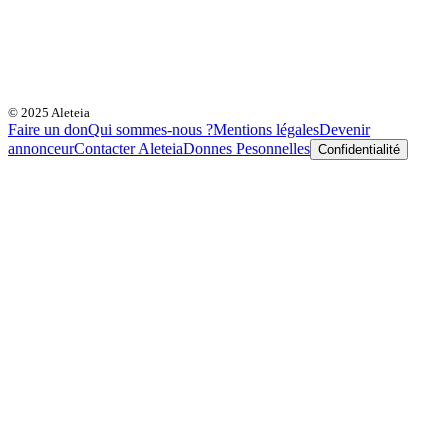
© 2025 Aleteia
Faire un don
Qui sommes-nous ?
Mentions légales
Devenir
annonceur
Contacter Aleteia
Donnes Pesonnelles
Confidentialité