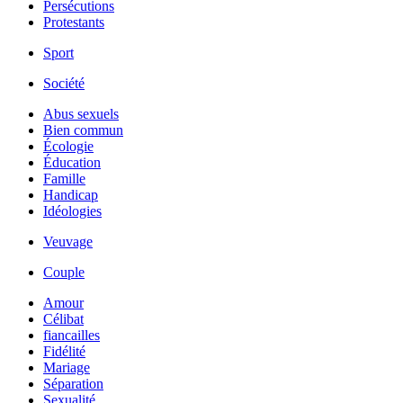
Persécutions
Protestants
Sport
Société
Abus sexuels
Bien commun
Écologie
Éducation
Famille
Handicap
Idéologies
Veuvage
Couple
Amour
Célibat
fiancailles
Fidélité
Mariage
Séparation
Sexualité