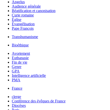
Angelus
Audience générale
Béatification et canonisation
Curie romaine
Église
Évangélisation
Pape François
Transhumanisme
Bioéthique
Avortement
Euthanasie
Fin de vie
Genre
GPA
Intelligence artificielle
PMA
France
clerge
Conférence des évêques de France
Diocèses
Paris