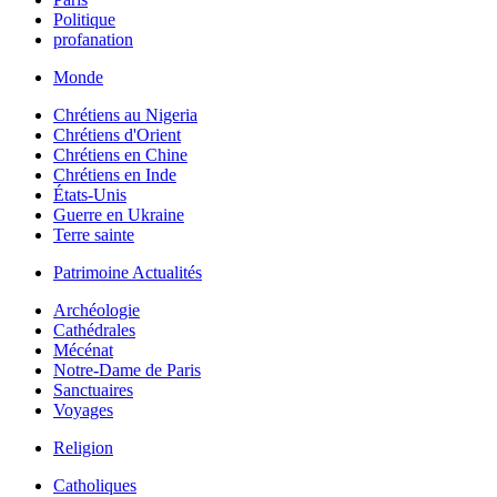
Politique
profanation
Monde
Chrétiens au Nigeria
Chrétiens d'Orient
Chrétiens en Chine
Chrétiens en Inde
États-Unis
Guerre en Ukraine
Terre sainte
Patrimoine Actualités
Archéologie
Cathédrales
Mécénat
Notre-Dame de Paris
Sanctuaires
Voyages
Religion
Catholiques