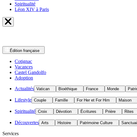
Spiritualité
Léon XIV à Paris
Édition
française
Cotignac
Vacances
Castel Gandolfo
Adoption
Actualités
Vatican
Bioéthique
France
Monde
Patri
Lifestyle
Couple
Famille
For Her et For Him
Maison
Spiritualité
Croix
Dévotion
Écritures
Prière
Rites
Découvertes
Arts
Histoire
Patrimoine Culture
Sanctuai
Services