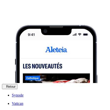
Retour
Synode
Vatican