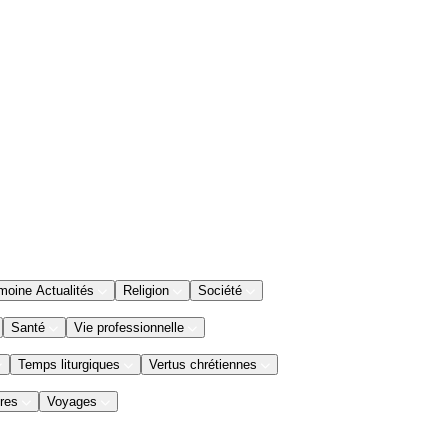
moine Actualités
Religion
Société
Santé
Vie professionnelle
Temps liturgiques
Vertus chrétiennes
res
Voyages