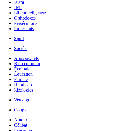
Islam
JMJ
Liberté religieuse
Orthodoxes
Persécutions
Protestants
Sport
Société
Abus sexuels
Bien commun
Écologie
Éducation
Famille
Handicap
Idéologies
Veuvage
Couple
Amour
Célibat
fiancailles