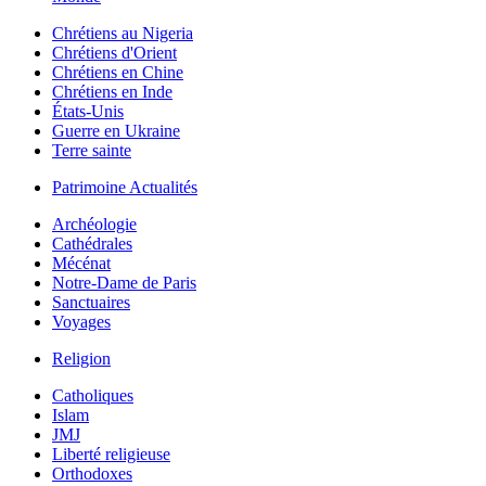
Chrétiens au Nigeria
Chrétiens d'Orient
Chrétiens en Chine
Chrétiens en Inde
États-Unis
Guerre en Ukraine
Terre sainte
Patrimoine Actualités
Archéologie
Cathédrales
Mécénat
Notre-Dame de Paris
Sanctuaires
Voyages
Religion
Catholiques
Islam
JMJ
Liberté religieuse
Orthodoxes