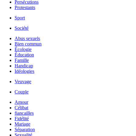
Persécutions
Protestants
Sport
Société
Abus sexuels
Bien commun
Écologie
Éducation
Famille
Handicap
Idéologies
Veuvage
Couple
Amour
Célibat
fiancailles
Fidélité
Mariage
Séparation
Sexualité