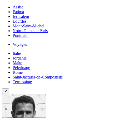
Assise
Fatima
Jérusalem
Lourdes
Mont-Saint-Michel
Notre-Dame de Paris
Pontmain
Voyages
Italie
Jordanie
Malte
Pèlerinage
Rome
Saint-Jacques-de-Compostelle
Terre sainte
✕