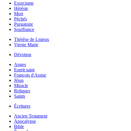
Exorcisme
Hérésie
Mort
Péchés
Purgatoire
Souffrance
Thérèse de Lisieux
Vierge Marie
Dévotion
Anges
Esprit saint
François d'Assise
Jésus
Miracle
Reliques
Saints
Écritures
Ancien Testament
Apocalypse
Bible