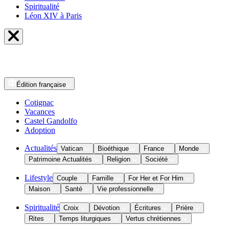
Spiritualité
Léon XIV à Paris
Édition
française
Cotignac
Vacances
Castel Gandolfo
Adoption
Actualités
Vatican
Bioéthique
France
Monde
Patrimoine Actualités
Religion
Société
Lifestyle
Couple
Famille
For Her et For Him
Maison
Santé
Vie professionnelle
Spiritualité
Croix
Dévotion
Écritures
Prière
Rites
Temps liturgiques
Vertus chrétiennes