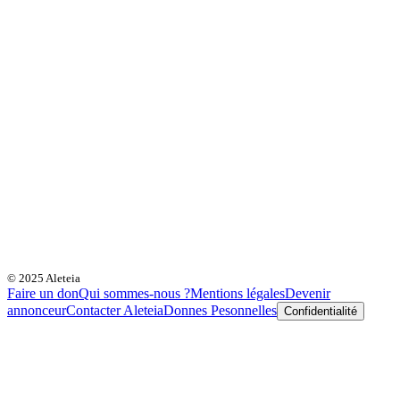
© 2025 Aleteia
Faire un don
Qui sommes-nous ?
Mentions légales
Devenir
annonceur
Contacter Aleteia
Donnes Pesonnelles
Confidentialité