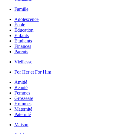
Famille
Adolescence
École
Éducation
Enfants
Étudiants
Finances
Parents
Vieillesse
For Her et For Him
Amitié
Beauté
Femmes
Grossesse
Hommes
Maternité
Paternité
Maison