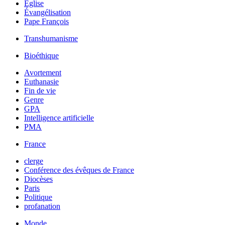
Église
Évangélisation
Pape François
Transhumanisme
Bioéthique
Avortement
Euthanasie
Fin de vie
Genre
GPA
Intelligence artificielle
PMA
France
clerge
Conférence des évêques de France
Diocèses
Paris
Politique
profanation
Monde