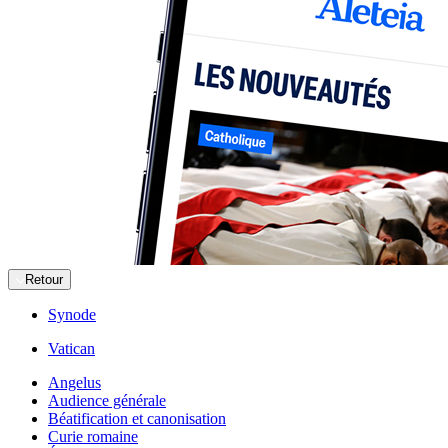
Retour
Synode
Vatican
Angelus
Audience générale
Béatification et canonisation
Curie romaine