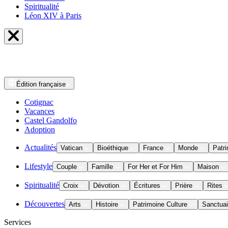
Spiritualité
Léon XIV à Paris
Édition
française
Cotignac
Vacances
Castel Gandolfo
Adoption
Actualités
Vatican
Bioéthique
France
Monde
Patri
Lifestyle
Couple
Famille
For Her et For Him
Maison
Spiritualité
Croix
Dévotion
Écritures
Prière
Rites
Découvertes
Arts
Histoire
Patrimoine Culture
Sanctuai
Services