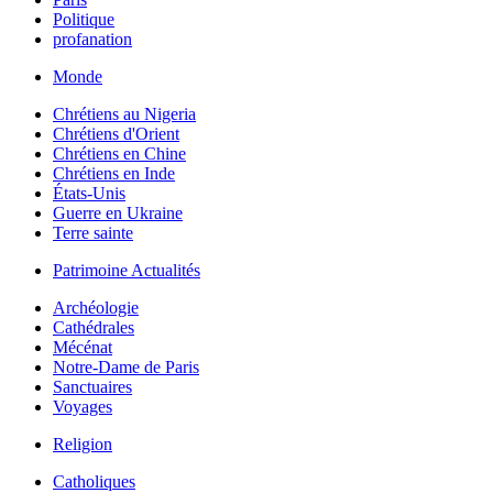
Politique
profanation
Monde
Chrétiens au Nigeria
Chrétiens d'Orient
Chrétiens en Chine
Chrétiens en Inde
États-Unis
Guerre en Ukraine
Terre sainte
Patrimoine Actualités
Archéologie
Cathédrales
Mécénat
Notre-Dame de Paris
Sanctuaires
Voyages
Religion
Catholiques