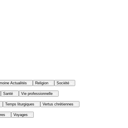
moine Actualités
Religion
Société
Santé
Vie professionnelle
Temps liturgiques
Vertus chrétiennes
res
Voyages