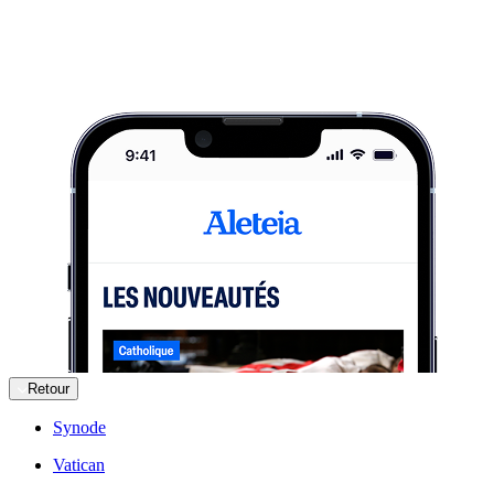
Retour
Synode
Vatican