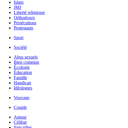
Islam
JMJ
Liberté religieuse
Orthodoxes
Persécutions
Protestants
Sport
Société
Abus sexuels
Bien commun
Écologie
Éducation
Famille
Handicap
Idéologies
Veuvage
Couple
Amour
Célibat
fiancailles