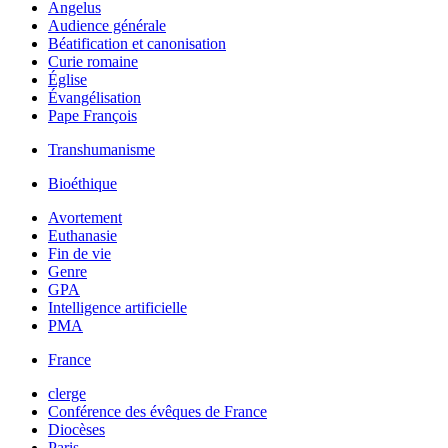
Angelus
Audience générale
Béatification et canonisation
Curie romaine
Église
Évangélisation
Pape François
Transhumanisme
Bioéthique
Avortement
Euthanasie
Fin de vie
Genre
GPA
Intelligence artificielle
PMA
France
clerge
Conférence des évêques de France
Diocèses
Paris