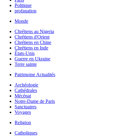
Politique
profanation
Monde
Chrétiens au Nigeria
Chrétiens d'Orient
Chrétiens en Chine
Chrétiens en Inde
États-Unis
Guerre en Ukraine
Terre sainte
Patrimoine Actualités
Archéologie
Cathédrales
Mécénat
Notre-Dame de Paris
Sanctuaires
Voyages
Religion
Catholiques