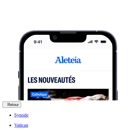
Retour
Synode
Vatican