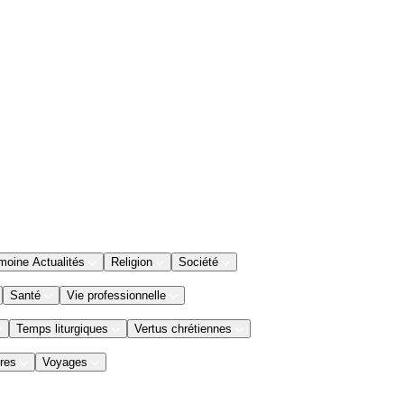
moine Actualités
Religion
Société
Santé
Vie professionnelle
Temps liturgiques
Vertus chrétiennes
res
Voyages