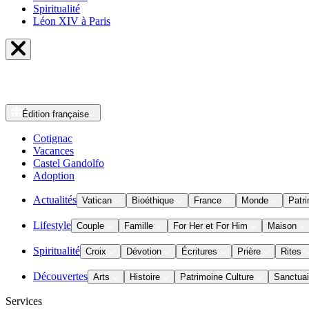
Spiritualité
Léon XIV à Paris
Édition
française
Cotignac
Vacances
Castel Gandolfo
Adoption
Actualités
Vatican
Bioéthique
France
Monde
Patri
Lifestyle
Couple
Famille
For Her et For Him
Maison
Spiritualité
Croix
Dévotion
Écritures
Prière
Rites
Découvertes
Arts
Histoire
Patrimoine Culture
Sanctuai
Services