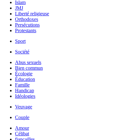
Islam
JMJ
Liberté religieuse
Orthodoxes
Persécutions
Protestants
Sport
Société
Abus sexuels
Bien commun
Écologie
Éducation
Famille
Handicap
Idéologies
Veuvage
Couple
Amour
Célibat
fiancailles