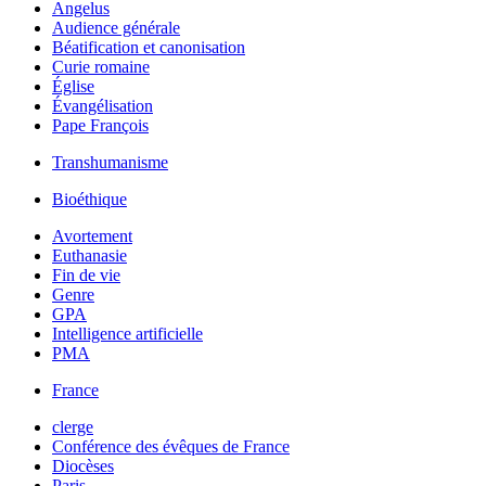
Angelus
Audience générale
Béatification et canonisation
Curie romaine
Église
Évangélisation
Pape François
Transhumanisme
Bioéthique
Avortement
Euthanasie
Fin de vie
Genre
GPA
Intelligence artificielle
PMA
France
clerge
Conférence des évêques de France
Diocèses
Paris