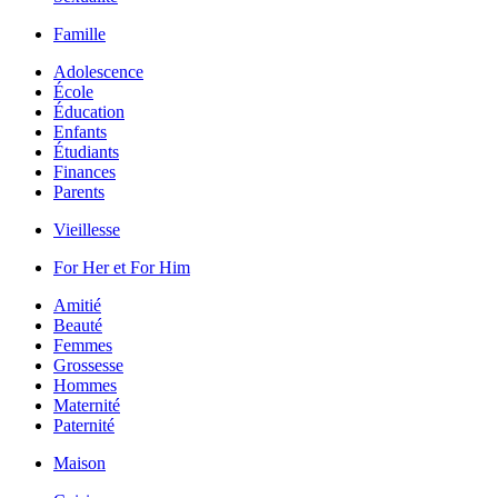
Famille
Adolescence
École
Éducation
Enfants
Étudiants
Finances
Parents
Vieillesse
For Her et For Him
Amitié
Beauté
Femmes
Grossesse
Hommes
Maternité
Paternité
Maison