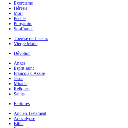
Exorcisme
Hérésie
Mort
Péchés
Purgatoire
Souffrance
Thérèse de Lisieux
Vierge Marie
Dévotion
Anges
Esprit saint
François d'Assise
Jésus
Miracle
Reliques
Saints
Écritures
Ancien Testament
Apocalypse
Bible