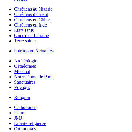
Chrétiens au Nigeria
Chrétiens d'Orient
Chrétiens en Chine
Chrétiens en Inde
États-Unis
Guerre en Ukraine
Terre sainte
Patrimoine Actualités
Archéologie
Cathédrales
Mécénat
Notre-Dame de Paris
Sanctuaires
Voyages
Religion
Catholiques
Islam
JMJ
Liberté religieuse
Orthodoxes