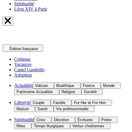
Spiritualité
Léon XIV à Paris
Édition
française
Cotignac
Vacances
Castel Gandolfo
Adoption
Actualités
Vatican
Bioéthique
France
Monde
Patrimoine Actualités
Religion
Société
Lifestyle
Couple
Famille
For Her et For Him
Maison
Santé
Vie professionnelle
Spiritualité
Croix
Dévotion
Écritures
Prière
Rites
Temps liturgiques
Vertus chrétiennes