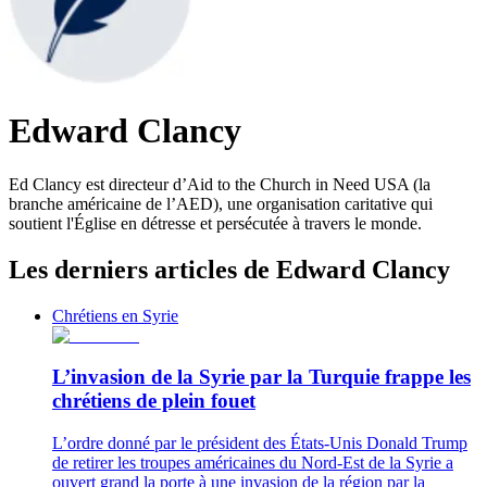
Edward Clancy
Ed Clancy est directeur d’Aid to the Church in Need USA (la
branche américaine de l’AED), une organisation caritative qui
soutient l'Église en détresse et persécutée à travers le monde.
Les derniers articles de Edward Clancy
Chrétiens en Syrie
L’invasion de la Syrie par la Turquie frappe les
chrétiens de plein fouet
L’ordre donné par le président des États-Unis Donald Trump
de retirer les troupes américaines du Nord-Est de la Syrie a
ouvert grand la porte à une invasion de la région par la