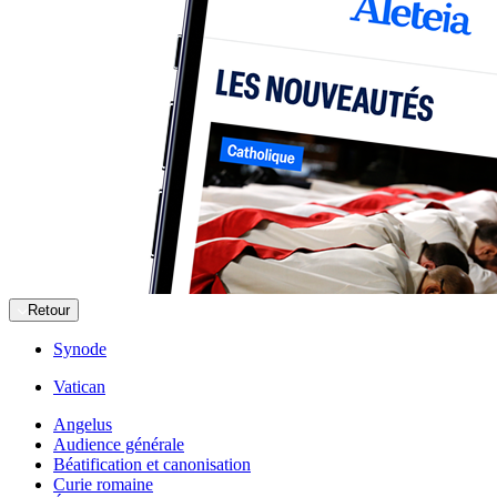
Retour
Synode
Vatican
Angelus
Audience générale
Béatification et canonisation
Curie romaine