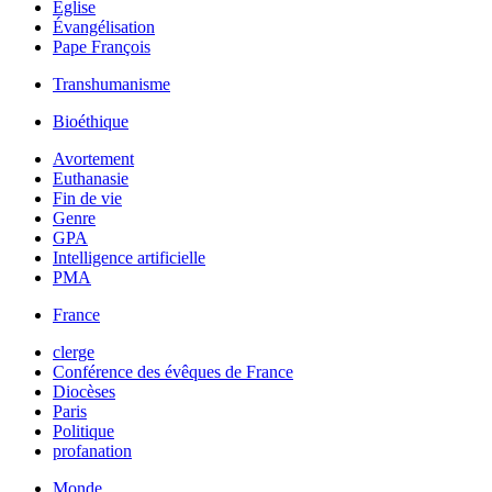
Église
Évangélisation
Pape François
Transhumanisme
Bioéthique
Avortement
Euthanasie
Fin de vie
Genre
GPA
Intelligence artificielle
PMA
France
clerge
Conférence des évêques de France
Diocèses
Paris
Politique
profanation
Monde