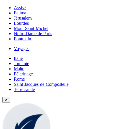
Assise
Fatima
Jérusalem
Lourdes
Mont-Saint-Michel
Notre-Dame de Paris
Pontmain
Voyages
Italie
Jordanie
Malte
Pèlerinage
Rome
Saint-Jacques-de-Compostelle
Terre sainte
✕