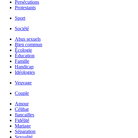
Persécutions
Protestants
Sport
Société
Abus sexuels
Bien commun
Écologie
Éducation
Famille
Handicap
Idéologies
Veuvage
Couple
Amour
Célibat
fiancailles
Fidélité
Mariage
Séparation
Sexualité