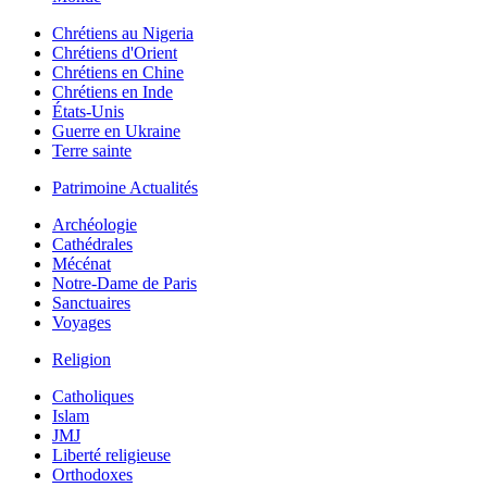
Chrétiens au Nigeria
Chrétiens d'Orient
Chrétiens en Chine
Chrétiens en Inde
États-Unis
Guerre en Ukraine
Terre sainte
Patrimoine Actualités
Archéologie
Cathédrales
Mécénat
Notre-Dame de Paris
Sanctuaires
Voyages
Religion
Catholiques
Islam
JMJ
Liberté religieuse
Orthodoxes