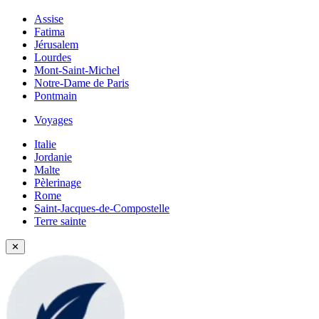
Assise
Fatima
Jérusalem
Lourdes
Mont-Saint-Michel
Notre-Dame de Paris
Pontmain
Voyages
Italie
Jordanie
Malte
Pèlerinage
Rome
Saint-Jacques-de-Compostelle
Terre sainte
✕