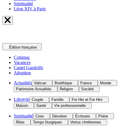
Spiritualité
Léon XIV à Paris
Édition
française
Cotignac
Vacances
Castel Gandolfo
Adoption
Actualités
Vatican
Bioéthique
France
Monde
Patrimoine Actualités
Religion
Société
Lifestyle
Couple
Famille
For Her et For Him
Maison
Santé
Vie professionnelle
Spiritualité
Croix
Dévotion
Écritures
Prière
Rites
Temps liturgiques
Vertus chrétiennes