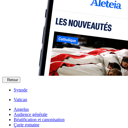
Retour
Synode
Vatican
Angelus
Audience générale
Béatification et canonisation
Curie romaine