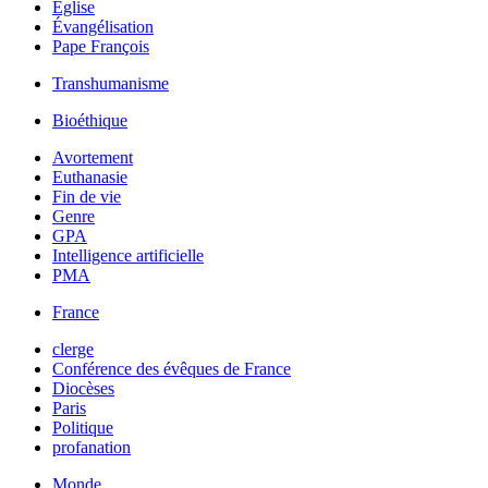
Église
Évangélisation
Pape François
Transhumanisme
Bioéthique
Avortement
Euthanasie
Fin de vie
Genre
GPA
Intelligence artificielle
PMA
France
clerge
Conférence des évêques de France
Diocèses
Paris
Politique
profanation
Monde