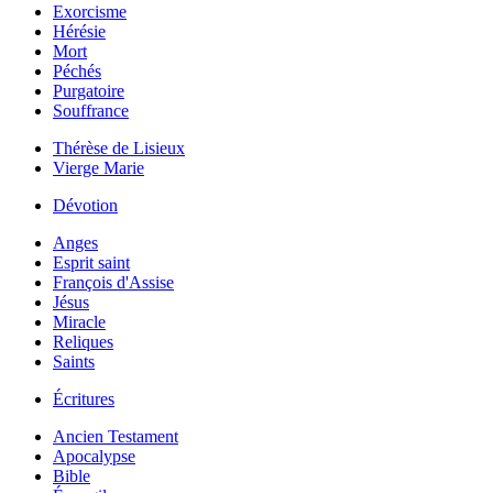
Exorcisme
Hérésie
Mort
Péchés
Purgatoire
Souffrance
Thérèse de Lisieux
Vierge Marie
Dévotion
Anges
Esprit saint
François d'Assise
Jésus
Miracle
Reliques
Saints
Écritures
Ancien Testament
Apocalypse
Bible