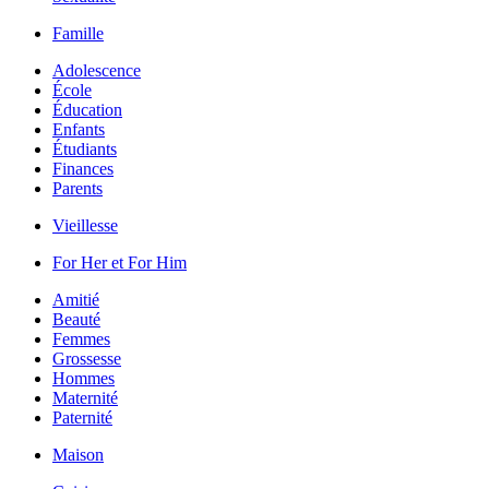
Famille
Adolescence
École
Éducation
Enfants
Étudiants
Finances
Parents
Vieillesse
For Her et For Him
Amitié
Beauté
Femmes
Grossesse
Hommes
Maternité
Paternité
Maison