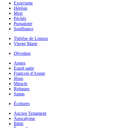
Exorcisme
Hérésie
Mort
Péchés
Purgatoire
Souffrance
Thérèse de Lisieux
Vierge Marie
Dévotion
Anges
Esprit saint
François d'Assise
Jésus
Miracle
Reliques
Saints
Écritures
Ancien Testament
Apocalypse
Bible