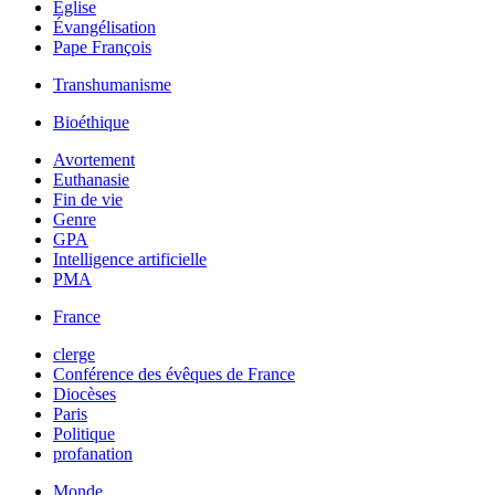
Église
Évangélisation
Pape François
Transhumanisme
Bioéthique
Avortement
Euthanasie
Fin de vie
Genre
GPA
Intelligence artificielle
PMA
France
clerge
Conférence des évêques de France
Diocèses
Paris
Politique
profanation
Monde