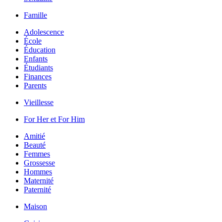
Famille
Adolescence
École
Éducation
Enfants
Étudiants
Finances
Parents
Vieillesse
For Her et For Him
Amitié
Beauté
Femmes
Grossesse
Hommes
Maternité
Paternité
Maison