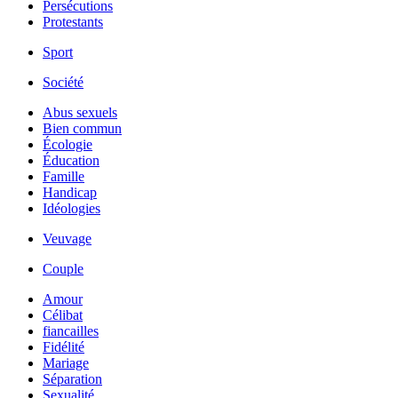
Persécutions
Protestants
Sport
Société
Abus sexuels
Bien commun
Écologie
Éducation
Famille
Handicap
Idéologies
Veuvage
Couple
Amour
Célibat
fiancailles
Fidélité
Mariage
Séparation
Sexualité