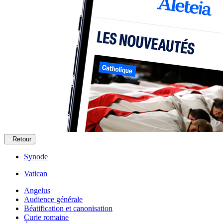
Retour
Synode
Vatican
Angelus
Audience générale
Béatification et canonisation
Curie romaine