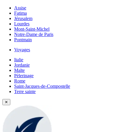
Assise
Fatima
Jérusalem
Lourdes
Mont-Saint-Michel
Notre-Dame de Paris
Pontmain
Voyages
Italie
Jordanie
Malte
Pèlerinage
Rome
Saint-Jacques-de-Compostelle
Terre sainte
✕