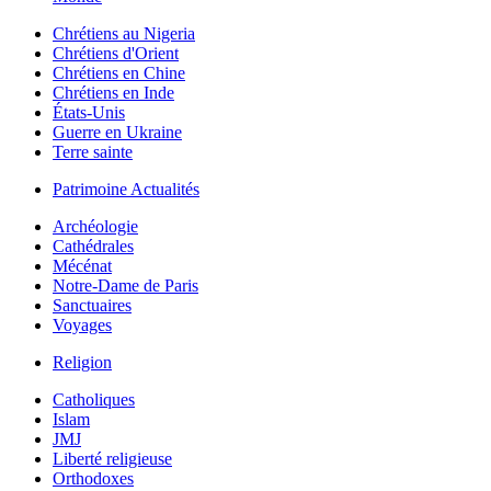
Chrétiens au Nigeria
Chrétiens d'Orient
Chrétiens en Chine
Chrétiens en Inde
États-Unis
Guerre en Ukraine
Terre sainte
Patrimoine Actualités
Archéologie
Cathédrales
Mécénat
Notre-Dame de Paris
Sanctuaires
Voyages
Religion
Catholiques
Islam
JMJ
Liberté religieuse
Orthodoxes