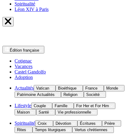
Spiritualité
Léon XIV à Paris
Édition
française
Cotignac
Vacances
Castel Gandolfo
Adoption
Actualités
Vatican
Bioéthique
France
Monde
Patrimoine Actualités
Religion
Société
Lifestyle
Couple
Famille
For Her et For Him
Maison
Santé
Vie professionnelle
Spiritualité
Croix
Dévotion
Écritures
Prière
Rites
Temps liturgiques
Vertus chrétiennes