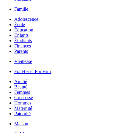
Famille
Adolescence
École
Éducation
Enfants
Étudiants
Finances
Parents
Vieillesse
For Her et For Him
Amitié
Beauté
Femmes
Grossesse
Hommes
Maternité
Paternité
Maison