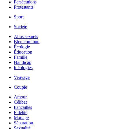
Persécutions
Protestants
Sport
Société
Abus sexuels
Bien commun
Écologie
Éducation
Famille
Handicap
Idéologies
Veuvage
Couple
Amour
Célibat
fiancailles
Fidélité
Mariage
Séparation
Sexualité