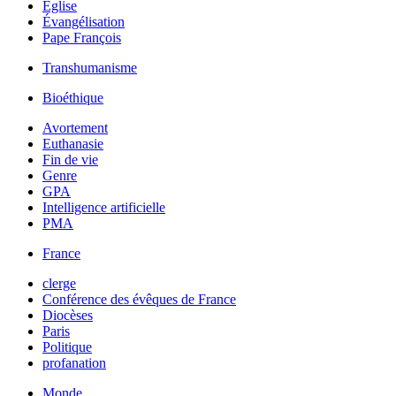
Église
Évangélisation
Pape François
Transhumanisme
Bioéthique
Avortement
Euthanasie
Fin de vie
Genre
GPA
Intelligence artificielle
PMA
France
clerge
Conférence des évêques de France
Diocèses
Paris
Politique
profanation
Monde