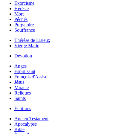
Exorcisme
Hérésie
Mort
Péchés
Purgatoire
Souffrance
Thérèse de Lisieux
Vierge Marie
Dévotion
Anges
Esprit saint
François d'Assise
Jésus
Miracle
Reliques
Saints
Écritures
Ancien Testament
Apocalypse
Bible