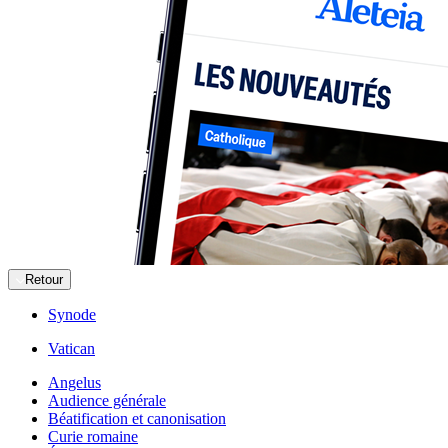
Retour
Synode
Vatican
Angelus
Audience générale
Béatification et canonisation
Curie romaine