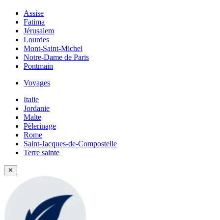
Assise
Fatima
Jérusalem
Lourdes
Mont-Saint-Michel
Notre-Dame de Paris
Pontmain
Voyages
Italie
Jordanie
Malte
Pèlerinage
Rome
Saint-Jacques-de-Compostelle
Terre sainte
✕