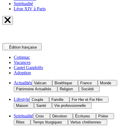
Spiritualité
Léon XIV à Paris
Édition
française
Cotignac
Vacances
Castel Gandolfo
Adoption
Actualités
Vatican
Bioéthique
France
Monde
Patrimoine Actualités
Religion
Société
Lifestyle
Couple
Famille
For Her et For Him
Maison
Santé
Vie professionnelle
Spiritualité
Croix
Dévotion
Écritures
Prière
Rites
Temps liturgiques
Vertus chrétiennes