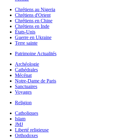
Chrétiens au Nigeria
Chrétiens d'Orient
Chrétiens en Chine
Chrétiens en Inde
États-Unis
Guerre en Ukraine
Terre sainte
Patrimoine Actualités
Archéologie
Cathédrales
Mécénat
Notre-Dame de Paris
Sanctuaires
Voyages
Religion
Catholiques
Islam
JMJ
Liberté religieuse
Orthodoxes