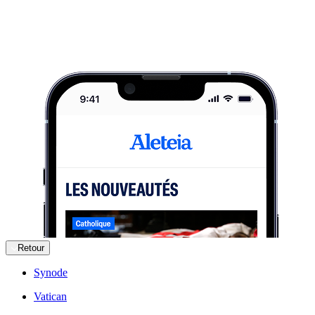
Retour
Synode
Vatican