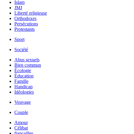
Islam
JMJ
Liberté religieuse
Orthodoxes
Persécutions
Protestants
Sport
Société
Abus sexuels
Bien commun
Écologie
Éducation
Famille
Handicap
Idéologies
Veuvage
Couple
Amour
Célibat
fiancailles