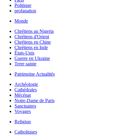
Politique
profanation
Monde
Chrétiens au Nigeria
Chrétiens d'Orient
Chrétiens en Chine
Chrétiens en Inde
États-Unis
Guerre en Ukraine
Terre sainte
Patrimoine Actualités
Archéologie
Cathédrales
Mécénat
Notre-Dame de Paris
Sanctuaires
Voyages
Religion
Catholiques