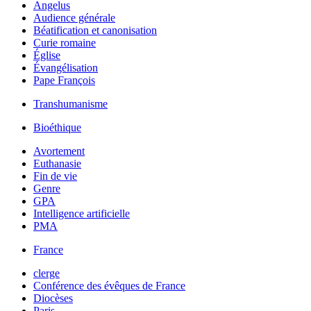
Angelus
Audience générale
Béatification et canonisation
Curie romaine
Église
Évangélisation
Pape François
Transhumanisme
Bioéthique
Avortement
Euthanasie
Fin de vie
Genre
GPA
Intelligence artificielle
PMA
France
clerge
Conférence des évêques de France
Diocèses
Paris