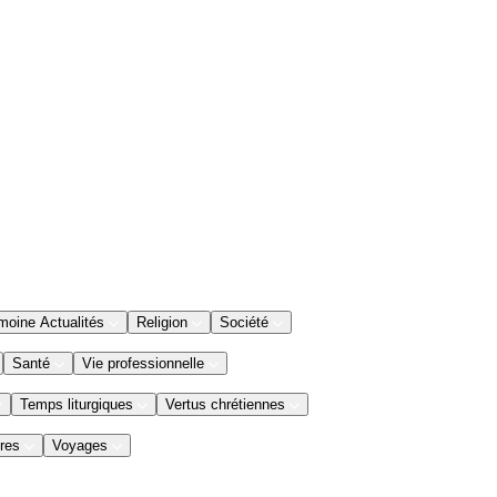
moine Actualités
Religion
Société
Santé
Vie professionnelle
Temps liturgiques
Vertus chrétiennes
res
Voyages