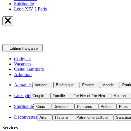
Spiritualité
Léon XIV à Paris
Édition
française
Cotignac
Vacances
Castel Gandolfo
Adoption
Actualités
Vatican
Bioéthique
France
Monde
Patri
Lifestyle
Couple
Famille
For Her et For Him
Maison
Spiritualité
Croix
Dévotion
Écritures
Prière
Rites
Découvertes
Arts
Histoire
Patrimoine Culture
Sanctuai
Services