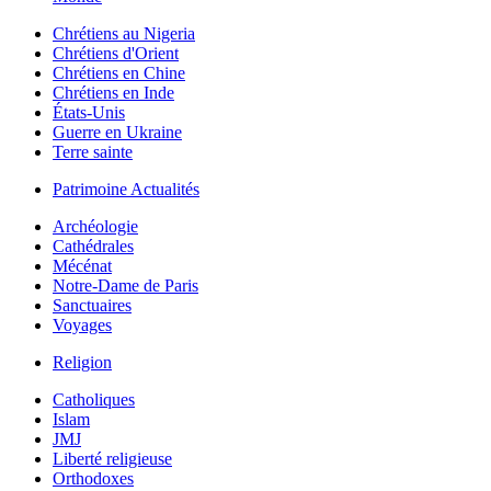
Chrétiens au Nigeria
Chrétiens d'Orient
Chrétiens en Chine
Chrétiens en Inde
États-Unis
Guerre en Ukraine
Terre sainte
Patrimoine Actualités
Archéologie
Cathédrales
Mécénat
Notre-Dame de Paris
Sanctuaires
Voyages
Religion
Catholiques
Islam
JMJ
Liberté religieuse
Orthodoxes