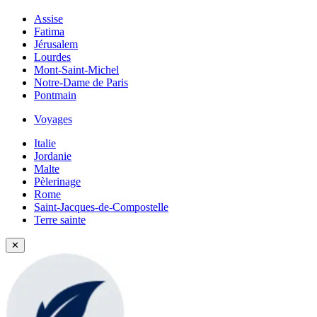
Assise
Fatima
Jérusalem
Lourdes
Mont-Saint-Michel
Notre-Dame de Paris
Pontmain
Voyages
Italie
Jordanie
Malte
Pèlerinage
Rome
Saint-Jacques-de-Compostelle
Terre sainte
✕