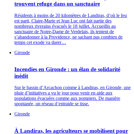
trouvent refuge dans un sanctuaire
Résidents à moins de 20 kilomètres de Landiras, d’où le feu
est parti, Claire-Marie et Jean Luc ont fait partie des
nombreux riverains évacués le 18 juillet. Accueillis au
sanctuaire de Notre-Dame de Verdelais, ils tentent de
s’abandonner à la Providence, ne sachant pas combien de
temps cet exode va durer…
Gironde
Incendies en Gironde : un élan de solidarité
inédit
Sur le bassin d’Arcachon comme à Landiras, en Gironde, une
pluie d’initiatives a vu le jour pour venir en aide aux
populations évacuées comme aux pompiers. De manière
spontanée, un réseau d’entraide se tisse.
Gironde
À Landiras, les agriculteurs se mobilisent pour