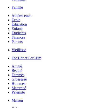
Famille
Adolescence
École
Éducation
Enfants
Étudiants
Finances
Parents
Vieillesse
For Her et For Him
Amitié
Beauté
Femmes
Grossesse
Hommes
Maternité
Paternité
Maison