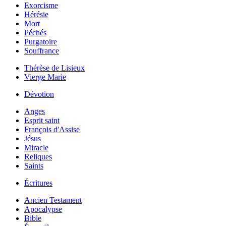
Exorcisme
Hérésie
Mort
Péchés
Purgatoire
Souffrance
Thérèse de Lisieux
Vierge Marie
Dévotion
Anges
Esprit saint
François d'Assise
Jésus
Miracle
Reliques
Saints
Écritures
Ancien Testament
Apocalypse
Bible