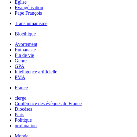
Église
Évangélisation
Pape François
Transhumanisme
Bioéthique
Avortement
Euthanasie
Fin de vie
Genre
GPA
Intelligence artificielle
PMA
France
clerge
Conférence des évêques de France
Diocèses
Paris
Politique
profanation
Monde