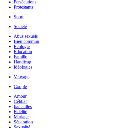
Persécutions
Protestants
Sport
Société
Abus sexuels
Bien commun
Écologie
Éducation
Famille
Handicap
Idéologies
Veuvage
Couple
Amour
Célibat
fiancailles
Fidélité
Mariage
Séparation
Sexualité