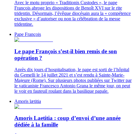
Avec le motu proprio « Traditionis Custodes », le pape
François abroge les dispositions de Benoît XVI sur le rite
tridentin. Désormais, l’évêque diocésain aura la « compétence
exclusive » d’autoriser ou non la célébration de la messe
tridentine.
Pape François
Le pape François s’est-il bien remis de son
opération ?
Après dix jours d’hospitalisation, le pape est sorti de l’hôpital
du Gemelli le 14 juillet 2021 et s’est rendu à Sainte-Marie-
Majeure (Rome). Sur plusieurs photos publiées sur Twitter par
le vaticaniste Francesco Antonio Grana le même jour, on peut
le voir en fauteuil roulant dans la basilique papale.
Amoris lætitia
Amoris Laetitia : coup d’envoi d’une année
dédiée à la famille