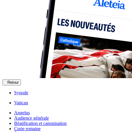
Retour
Synode
Vatican
Angelus
Audience générale
Béatification et canonisation
Curie romaine