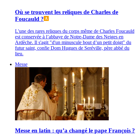
Où se trouvent les reliques de Charles de
Foucauld ?
L'une des rares reliques du corps même de Charles Foucauld
est conservée à l’abbaye de Notre-Dame des Neiges en
Ardèche. Il s'agit "d'un minuscule bout d’un petit doigt" du
futur saint, confie Dom Hugues de Seréville, père abbé du
lieu.
Messe
Messe en latin : qu’a changé le pape François ?