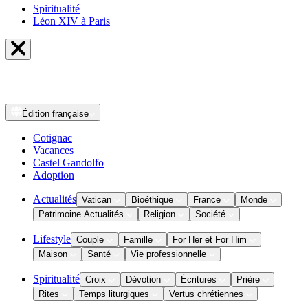
Spiritualité
Léon XIV à Paris
Édition
française
Cotignac
Vacances
Castel Gandolfo
Adoption
Actualités
Vatican
Bioéthique
France
Monde
Patrimoine Actualités
Religion
Société
Lifestyle
Couple
Famille
For Her et For Him
Maison
Santé
Vie professionnelle
Spiritualité
Croix
Dévotion
Écritures
Prière
Rites
Temps liturgiques
Vertus chrétiennes