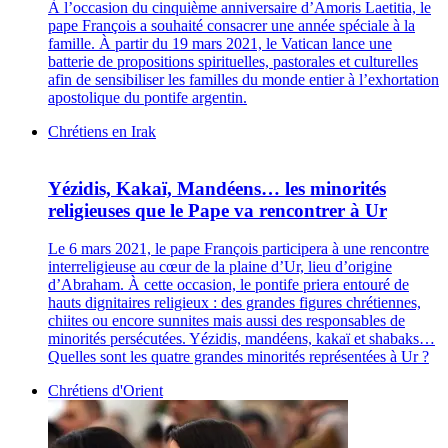
À l’occasion du cinquième anniversaire d’Amoris Laetitia, le
pape François a souhaité consacrer une année spéciale à la
famille. À partir du 19 mars 2021, le Vatican lance une
batterie de propositions spirituelles, pastorales et culturelles
afin de sensibiliser les familles du monde entier à l’exhortation
apostolique du pontife argentin.
Chrétiens en Irak
Yézidis, Kakaï, Mandéens… les minorités
religieuses que le Pape va rencontrer à Ur
Le 6 mars 2021, le pape François participera à une rencontre
interreligieuse au cœur de la plaine d’Ur, lieu d’origine
d’Abraham. À cette occasion, le pontife priera entouré de
hauts dignitaires religieux : des grandes figures chrétiennes,
chiites ou encore sunnites mais aussi des responsables de
minorités persécutées. Yézidis, mandéens, kakaï et shabaks…
Quelles sont les quatre grandes minorités représentées à Ur ?
Chrétiens d'Orient