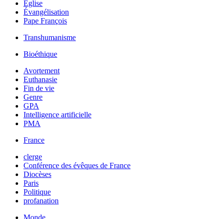
Église
Évangélisation
Pape François
Transhumanisme
Bioéthique
Avortement
Euthanasie
Fin de vie
Genre
GPA
Intelligence artificielle
PMA
France
clerge
Conférence des évêques de France
Diocèses
Paris
Politique
profanation
Monde