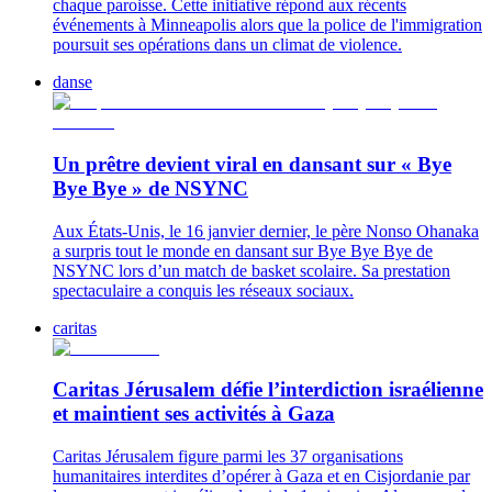
chaque paroisse. Cette initiative répond aux récents
événements à Minneapolis alors que la police de l'immigration
poursuit ses opérations dans un climat de violence.
danse
Un prêtre devient viral en dansant sur « Bye
Bye Bye » de NSYNC
Aux États-Unis, le 16 janvier dernier, le père Nonso Ohanaka
a surpris tout le monde en dansant sur Bye Bye Bye de
NSYNC lors d’un match de basket scolaire. Sa prestation
spectaculaire a conquis les réseaux sociaux.
caritas
Caritas Jérusalem défie l’interdiction israélienne
et maintient ses activités à Gaza
Caritas Jérusalem figure parmi les 37 organisations
humanitaires interdites d’opérer à Gaza et en Cisjordanie par