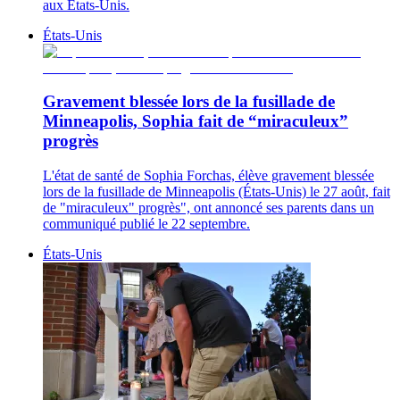
aux États-Unis.
États-Unis
Gravement blessée lors de la fusillade de
Minneapolis, Sophia fait de “miraculeux”
progrès
L'état de santé de Sophia Forchas, élève gravement blessée
lors de la fusillade de Minneapolis (États-Unis) le 27 août, fait
de "miraculeux" progrès", ont annoncé ses parents dans un
communiqué publié le 22 septembre.
États-Unis