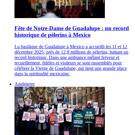
Fête de Notre-Dame de Guadalupe : un record
historique de pèlerins à Mexico
La basilique de Guadalupe à Mexico a accueilli les 11 et 12
décembre 2025, près de 12,8 millions de pèlerins, battant un
record historique. Dans une ambiance mêlant ferveur et
recueillement, fidèles et visiteurs se sont rassemblés pour
célébrer la Vierge de Guadalupe, qui tient une grande place
dans la spiritualité mexicaine.
Angleterre