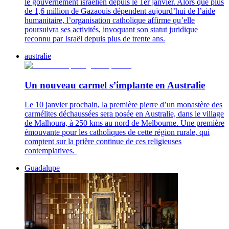
le gouvernement israélien depuis le 1er janvier. Alors que plus
de 1,6 million de Gazaouis dépendent aujourd’hui de l’aide
humanitaire, l’organisation catholique affirme qu’elle
poursuivra ses activités, invoquant son statut juridique
reconnu par Israël depuis plus de trente ans.
australie
Un nouveau carmel s’implante en Australie
Le 10 janvier prochain, la première pierre d’un monastère des
carmélites déchaussées sera posée en Australie, dans le village
de Malhoura, à 250 kms au nord de Melbourne. Une première
émouvante pour les catholiques de cette région rurale, qui
comptent sur la prière continue de ces religieuses
contemplatives.
Guadalupe