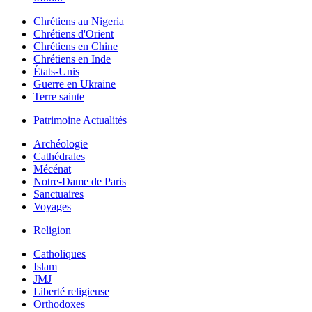
Chrétiens au Nigeria
Chrétiens d'Orient
Chrétiens en Chine
Chrétiens en Inde
États-Unis
Guerre en Ukraine
Terre sainte
Patrimoine Actualités
Archéologie
Cathédrales
Mécénat
Notre-Dame de Paris
Sanctuaires
Voyages
Religion
Catholiques
Islam
JMJ
Liberté religieuse
Orthodoxes