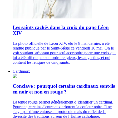
Les saints cachés dans la croix du pape Léon
XIV
La photo officielle de Léon XIV, élu le 8 mai dernier, a été
rendue publique par le Saint-Siège ce vendredi 16 mai. On le
voit souriant, arborant pour seul accessoire porte une croix qui
lui a été offerte par son ordre religieux, les augustins, et qui
contient les reliques de cinq saints.
Cardinaux
Conclave : pourquoi certains cardinaux sont-ils
en noir et non en rouge ?
La tenue rouge permet généralement d’identifier un cardinal.
Pourtant, certains d'entre eux arborent la couleur noire. Il ne
s’agit pas d’une entorse au protocole mais du reflet de la
diversité des traditions au sein de l’Église catholique.