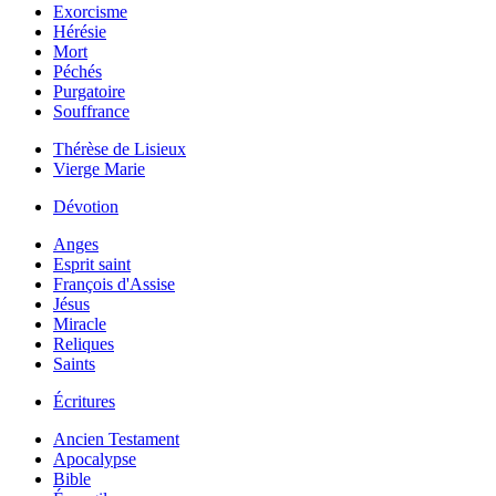
Exorcisme
Hérésie
Mort
Péchés
Purgatoire
Souffrance
Thérèse de Lisieux
Vierge Marie
Dévotion
Anges
Esprit saint
François d'Assise
Jésus
Miracle
Reliques
Saints
Écritures
Ancien Testament
Apocalypse
Bible