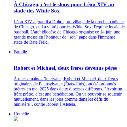
À Chicago, c’est le show pour Léon XIV au
stade des White Sox
Léon XIV a grandi à Dolton, un village de la proche banlieue
de Chicago, et il a vibré pour les White Sox, l'équipe locale de
baseball. L'archidiocèse de Chicago organise ce 14 juin une
grande messe en l'honneur de "son" pape dans l'immense
stade de Rate Field.
Famille
Robert et Michael, deux frères devenus pères
À une semaine d’intervalle, Robert et Michael, deux frères
originaires de Pennsylvanie (États-Unis) ont été ordonnés
prêtres en mai 2025 dans deux diocèses différents. "Avoir un
frère prêtre, c’est une bénédiction. On va pouvoir se soutenir
mutuellement, dans les joies comme dans les défis du
ministère", confie Robert à Aleteia.
Homélie