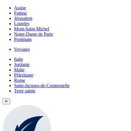
Assise
Fatima
Jérusalem
Lourdes
Mont-Saint-Michel
Notre-Dame de Paris
Pontmain
Voyages
Italie
Jordanie
Malte
Pèlerinage
Rome
Saint-Jacques-de-Compostelle
Terre sainte
✕