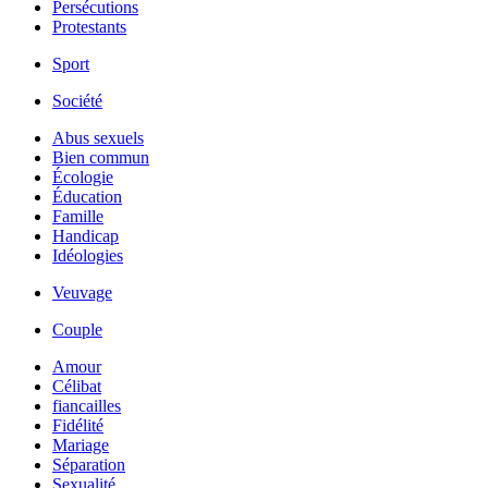
Persécutions
Protestants
Sport
Société
Abus sexuels
Bien commun
Écologie
Éducation
Famille
Handicap
Idéologies
Veuvage
Couple
Amour
Célibat
fiancailles
Fidélité
Mariage
Séparation
Sexualité