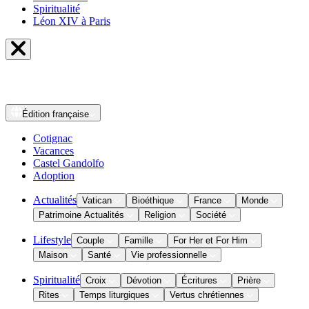
Spiritualité
Léon XIV à Paris
Édition
française
Cotignac
Vacances
Castel Gandolfo
Adoption
Actualités
Vatican
Bioéthique
France
Monde
Patrimoine Actualités
Religion
Société
Lifestyle
Couple
Famille
For Her et For Him
Maison
Santé
Vie professionnelle
Spiritualité
Croix
Dévotion
Écritures
Prière
Rites
Temps liturgiques
Vertus chrétiennes