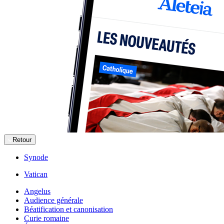
Retour
Synode
Vatican
Angelus
Audience générale
Béatification et canonisation
Curie romaine