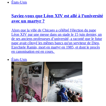
États-Unis
Saviez-vous que Léon XIV est allé à l’université
avec un martyr ?
Alors que la ville de Chicago a célébré l'élection du pape
Léon XIV par une messe dans un stade le 15 juin dernier, un
de ses anciens professeurs d’université, a raconté que le futur
pape avait côtoyé les mêmes bancs qu'un serviteur de Dieu,
Ezechiele Ramin, mort en martyr en 1985, et dont le procès
en canonisation est en cours.
États-Unis