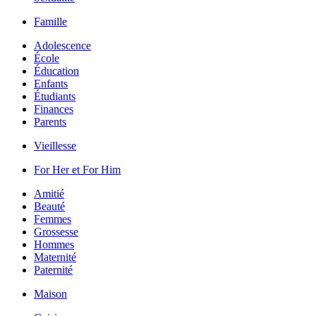
Famille
Adolescence
École
Éducation
Enfants
Étudiants
Finances
Parents
Vieillesse
For Her et For Him
Amitié
Beauté
Femmes
Grossesse
Hommes
Maternité
Paternité
Maison