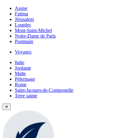
Assise
Fatima
Jérusalem
Lourdes
Mont-Saint-Michel
Notre-Dame de Paris
Pontmain
Voyages
Italie
Jordanie
Malte
Pèlerinage
Rome
Saint-Jacques-de-Compostelle
Terre sainte
✕