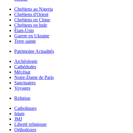
Chrétiens au Nigeria
Chrétiens d'Orient
Chrétiens en Chine
Chrétiens en Inde
États-Unis
Guerre en Ukraine
Terre sainte
Patrimoine Actualités
Archéologie
Cathédrales
Mécénat
Notre-Dame de Paris
Sanctuaires
Voyages
Religion
Catholiques
Islam
JMJ
Liberté religieuse
Orthodoxes