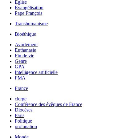
Église
Évangélisation
Pape François
Transhumanisme
Bioéthique
Avortement
Euthanasie
Fin de vie
Genre
GPA
Intelligence artificielle
PMA
France
clerge
Conférence des évêques de France
Diocèses
Paris
Politique
profanation
Monde