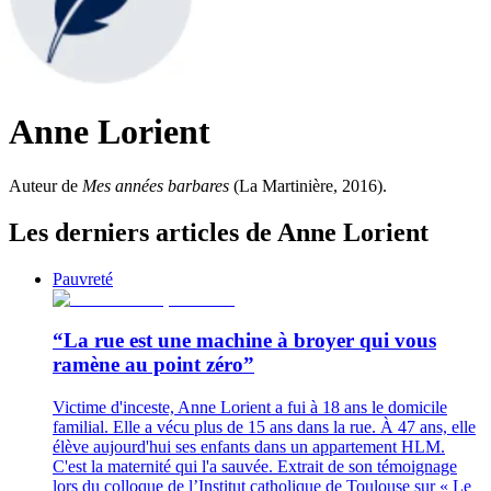
Anne Lorient
Auteur de
Mes années barbares
(La Martinière, 2016).
Les derniers articles de Anne Lorient
Pauvreté
“La rue est une machine à broyer qui vous
ramène au point zéro”
Victime d'inceste, Anne Lorient a fui à 18 ans le domicile
familial. Elle a vécu plus de 15 ans dans la rue. À 47 ans, elle
élève aujourd'hui ses enfants dans un appartement HLM.
C'est la maternité qui l'a sauvée. Extrait de son témoignage
lors du colloque de l’Institut catholique de Toulouse sur « Le