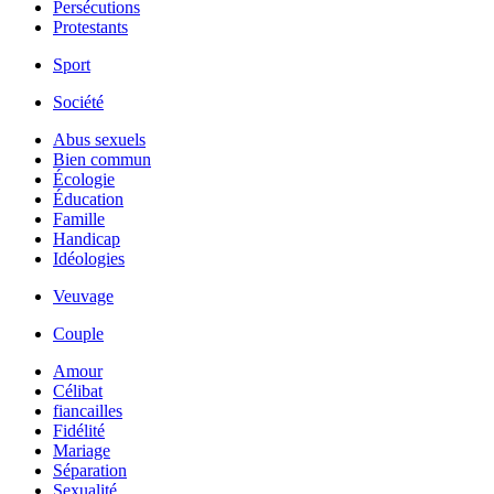
Persécutions
Protestants
Sport
Société
Abus sexuels
Bien commun
Écologie
Éducation
Famille
Handicap
Idéologies
Veuvage
Couple
Amour
Célibat
fiancailles
Fidélité
Mariage
Séparation
Sexualité