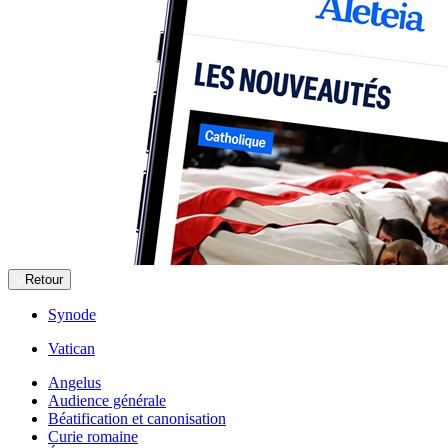
Retour
Synode
Vatican
Angelus
Audience générale
Béatification et canonisation
Curie romaine