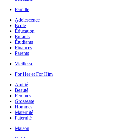
Famille
Adolescence
École
Éducation
Enfants
Étudiants
Finances
Parents
Vieillesse
For Her et For Him
Amitié
Beauté
Femmes
Grossesse
Hommes
Maternité
Paternité
Maison