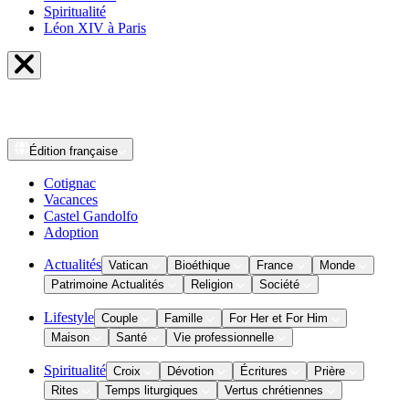
Spiritualité
Léon XIV à Paris
Édition
française
Cotignac
Vacances
Castel Gandolfo
Adoption
Actualités
Vatican
Bioéthique
France
Monde
Patrimoine Actualités
Religion
Société
Lifestyle
Couple
Famille
For Her et For Him
Maison
Santé
Vie professionnelle
Spiritualité
Croix
Dévotion
Écritures
Prière
Rites
Temps liturgiques
Vertus chrétiennes