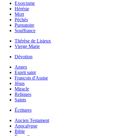
Exorcisme
Hérésie
Mort
Péchés
Purgatoire
Souffrance
Thérèse de Lisieux
Vierge Marie
Dévotion
Anges
Esprit saint
François d'Assise
Jésus
Miracle
Reliques
Saints
Écritures
Ancien Testament
Apocalypse
Bible