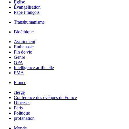
Église
Évangélisation
Pape François
Transhumanisme
Bioéthique
Avortement
Euthanasie
Fin de vie
Genre
GPA
Intelligence artificielle
PMA
France
clerge
Conférence des évêques de France
Diocèses
Paris
Politique
profanation
Monde