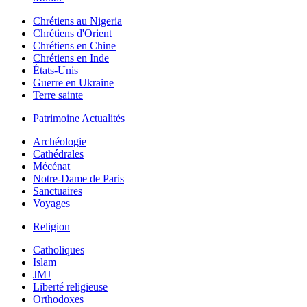
Chrétiens au Nigeria
Chrétiens d'Orient
Chrétiens en Chine
Chrétiens en Inde
États-Unis
Guerre en Ukraine
Terre sainte
Patrimoine Actualités
Archéologie
Cathédrales
Mécénat
Notre-Dame de Paris
Sanctuaires
Voyages
Religion
Catholiques
Islam
JMJ
Liberté religieuse
Orthodoxes