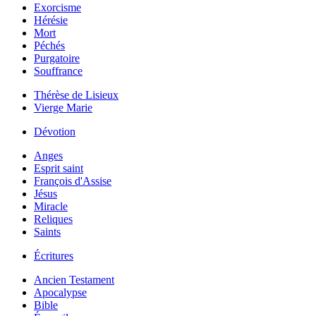
Exorcisme
Hérésie
Mort
Péchés
Purgatoire
Souffrance
Thérèse de Lisieux
Vierge Marie
Dévotion
Anges
Esprit saint
François d'Assise
Jésus
Miracle
Reliques
Saints
Écritures
Ancien Testament
Apocalypse
Bible