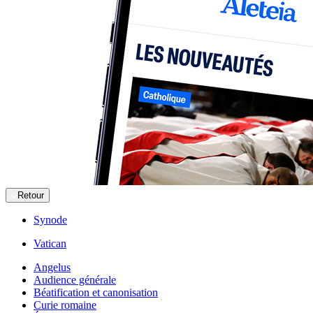
Retour
Synode
Vatican
Angelus
Audience générale
Béatification et canonisation
Curie romaine