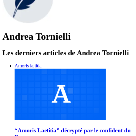
Andrea Tornielli
Les derniers articles de Andrea Tornielli
Amoris lætitia
“Amoris Laetitia” décrypté par le confident du