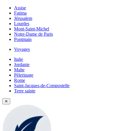
Assise
Fatima
Jérusalem
Lourdes
Mont-Saint-Michel
Notre-Dame de Paris
Pontmain
Voyages
Italie
Jordanie
Malte
Pèlerinage
Rome
Saint-Jacques-de-Compostelle
Terre sainte
✕