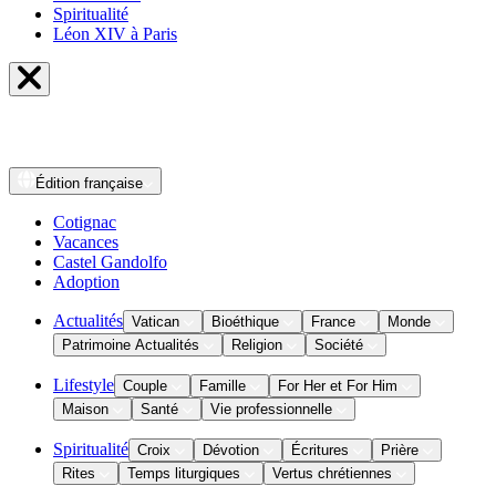
Spiritualité
Léon XIV à Paris
Édition
française
Cotignac
Vacances
Castel Gandolfo
Adoption
Actualités
Vatican
Bioéthique
France
Monde
Patrimoine Actualités
Religion
Société
Lifestyle
Couple
Famille
For Her et For Him
Maison
Santé
Vie professionnelle
Spiritualité
Croix
Dévotion
Écritures
Prière
Rites
Temps liturgiques
Vertus chrétiennes