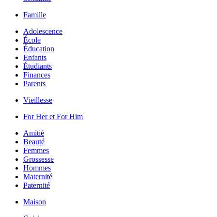
Famille
Adolescence
École
Éducation
Enfants
Étudiants
Finances
Parents
Vieillesse
For Her et For Him
Amitié
Beauté
Femmes
Grossesse
Hommes
Maternité
Paternité
Maison