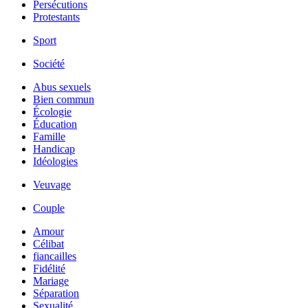
Persécutions
Protestants
Sport
Société
Abus sexuels
Bien commun
Écologie
Éducation
Famille
Handicap
Idéologies
Veuvage
Couple
Amour
Célibat
fiancailles
Fidélité
Mariage
Séparation
Sexualité