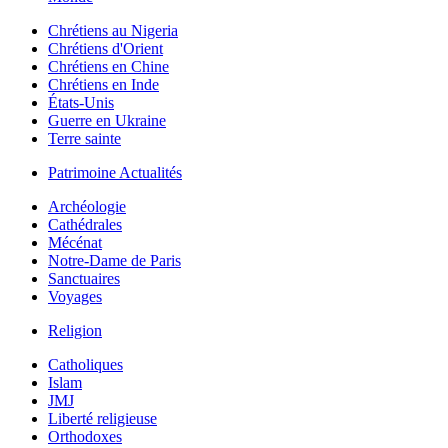
Chrétiens au Nigeria
Chrétiens d'Orient
Chrétiens en Chine
Chrétiens en Inde
États-Unis
Guerre en Ukraine
Terre sainte
Patrimoine Actualités
Archéologie
Cathédrales
Mécénat
Notre-Dame de Paris
Sanctuaires
Voyages
Religion
Catholiques
Islam
JMJ
Liberté religieuse
Orthodoxes