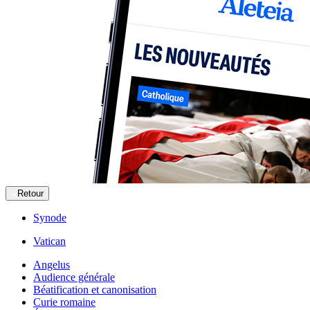
Retour
Synode
Vatican
Angelus
Audience générale
Béatification et canonisation
Curie romaine