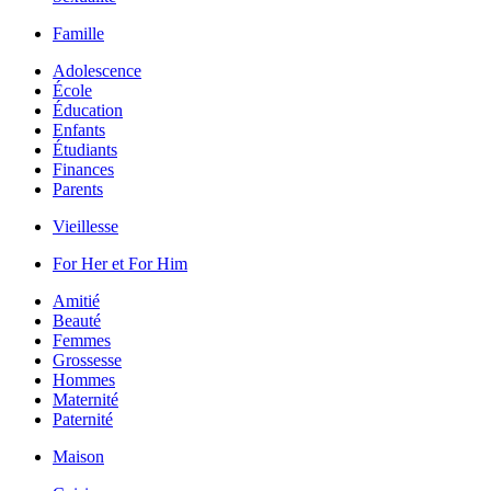
Famille
Adolescence
École
Éducation
Enfants
Étudiants
Finances
Parents
Vieillesse
For Her et For Him
Amitié
Beauté
Femmes
Grossesse
Hommes
Maternité
Paternité
Maison