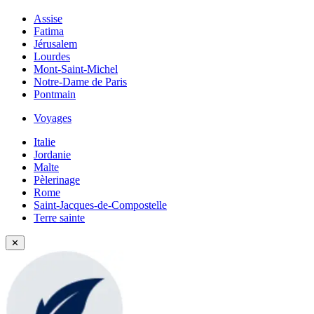
Assise
Fatima
Jérusalem
Lourdes
Mont-Saint-Michel
Notre-Dame de Paris
Pontmain
Voyages
Italie
Jordanie
Malte
Pèlerinage
Rome
Saint-Jacques-de-Compostelle
Terre sainte
✕