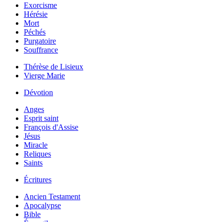
Exorcisme
Hérésie
Mort
Péchés
Purgatoire
Souffrance
Thérèse de Lisieux
Vierge Marie
Dévotion
Anges
Esprit saint
François d'Assise
Jésus
Miracle
Reliques
Saints
Écritures
Ancien Testament
Apocalypse
Bible