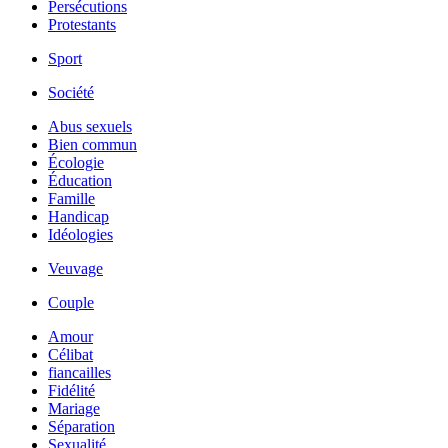
Persécutions
Protestants
Sport
Société
Abus sexuels
Bien commun
Écologie
Éducation
Famille
Handicap
Idéologies
Veuvage
Couple
Amour
Célibat
fiancailles
Fidélité
Mariage
Séparation
Sexualité