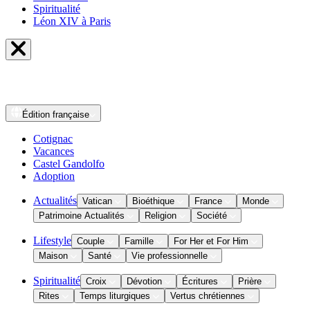
Spiritualité
Léon XIV à Paris
Édition
française
Cotignac
Vacances
Castel Gandolfo
Adoption
Actualités
Vatican
Bioéthique
France
Monde
Patrimoine Actualités
Religion
Société
Lifestyle
Couple
Famille
For Her et For Him
Maison
Santé
Vie professionnelle
Spiritualité
Croix
Dévotion
Écritures
Prière
Rites
Temps liturgiques
Vertus chrétiennes