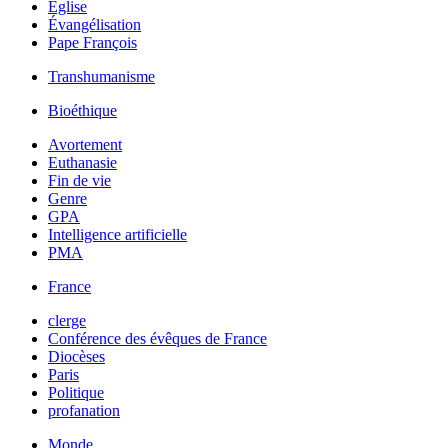
Église
Évangélisation
Pape François
Transhumanisme
Bioéthique
Avortement
Euthanasie
Fin de vie
Genre
GPA
Intelligence artificielle
PMA
France
clerge
Conférence des évêques de France
Diocèses
Paris
Politique
profanation
Monde