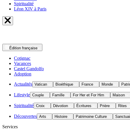
Spiritualité
Léon XIV à Paris
Édition
française
Cotignac
Vacances
Castel Gandolfo
Adoption
Actualités
Vatican
Bioéthique
France
Monde
Patri
Lifestyle
Couple
Famille
For Her et For Him
Maison
Spiritualité
Croix
Dévotion
Écritures
Prière
Rites
Découvertes
Arts
Histoire
Patrimoine Culture
Sanctuai
Services