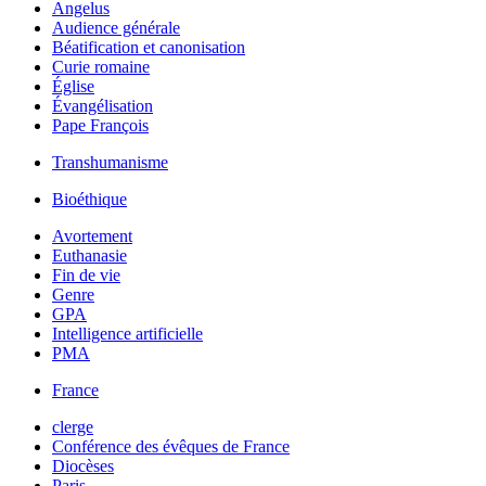
Angelus
Audience générale
Béatification et canonisation
Curie romaine
Église
Évangélisation
Pape François
Transhumanisme
Bioéthique
Avortement
Euthanasie
Fin de vie
Genre
GPA
Intelligence artificielle
PMA
France
clerge
Conférence des évêques de France
Diocèses
Paris