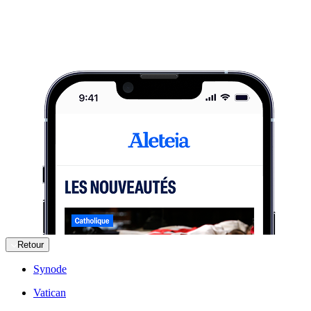
Retour
Synode
Vatican