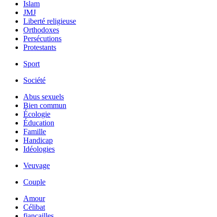
Islam
JMJ
Liberté religieuse
Orthodoxes
Persécutions
Protestants
Sport
Société
Abus sexuels
Bien commun
Écologie
Éducation
Famille
Handicap
Idéologies
Veuvage
Couple
Amour
Célibat
fiancailles