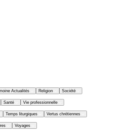
moine Actualités
Religion
Société
Santé
Vie professionnelle
Temps liturgiques
Vertus chrétiennes
res
Voyages