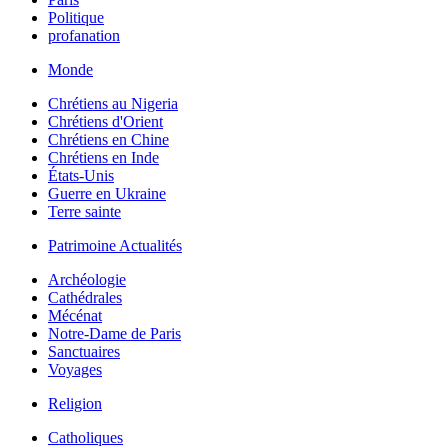
Politique
profanation
Monde
Chrétiens au Nigeria
Chrétiens d'Orient
Chrétiens en Chine
Chrétiens en Inde
États-Unis
Guerre en Ukraine
Terre sainte
Patrimoine Actualités
Archéologie
Cathédrales
Mécénat
Notre-Dame de Paris
Sanctuaires
Voyages
Religion
Catholiques