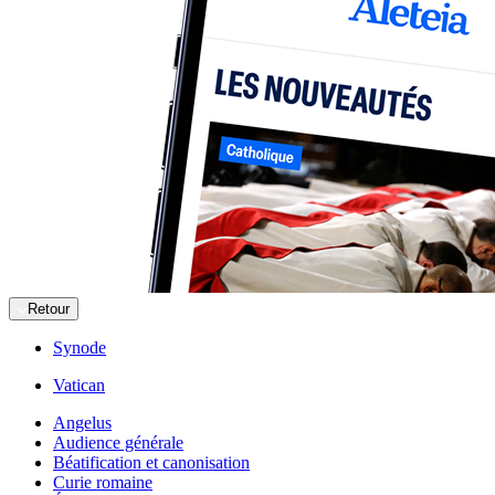
Retour
Synode
Vatican
Angelus
Audience générale
Béatification et canonisation
Curie romaine