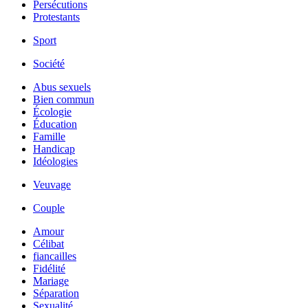
Persécutions
Protestants
Sport
Société
Abus sexuels
Bien commun
Écologie
Éducation
Famille
Handicap
Idéologies
Veuvage
Couple
Amour
Célibat
fiancailles
Fidélité
Mariage
Séparation
Sexualité