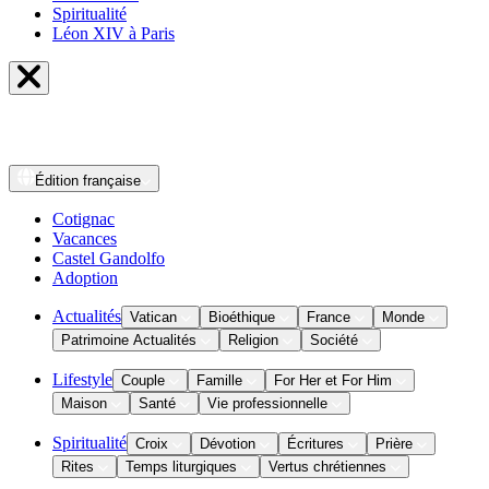
Spiritualité
Léon XIV à Paris
Édition
française
Cotignac
Vacances
Castel Gandolfo
Adoption
Actualités
Vatican
Bioéthique
France
Monde
Patrimoine Actualités
Religion
Société
Lifestyle
Couple
Famille
For Her et For Him
Maison
Santé
Vie professionnelle
Spiritualité
Croix
Dévotion
Écritures
Prière
Rites
Temps liturgiques
Vertus chrétiennes