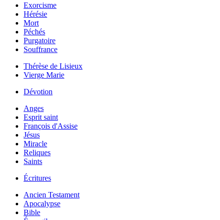
Exorcisme
Hérésie
Mort
Péchés
Purgatoire
Souffrance
Thérèse de Lisieux
Vierge Marie
Dévotion
Anges
Esprit saint
François d'Assise
Jésus
Miracle
Reliques
Saints
Écritures
Ancien Testament
Apocalypse
Bible