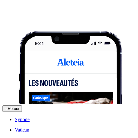
Retour
Synode
Vatican