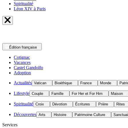
Spiritualité
Léon XIV à Paris
Édition
française
Cotignac
Vacances
Castel Gandolfo
Adoption
Actualités
Vatican
Bioéthique
France
Monde
Patri
Lifestyle
Couple
Famille
For Her et For Him
Maison
Spiritualité
Croix
Dévotion
Écritures
Prière
Rites
Découvertes
Arts
Histoire
Patrimoine Culture
Sanctuai
Services