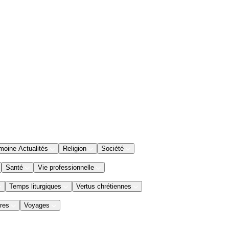
moine Actualités
Religion
Société
Santé
Vie professionnelle
Temps liturgiques
Vertus chrétiennes
res
Voyages