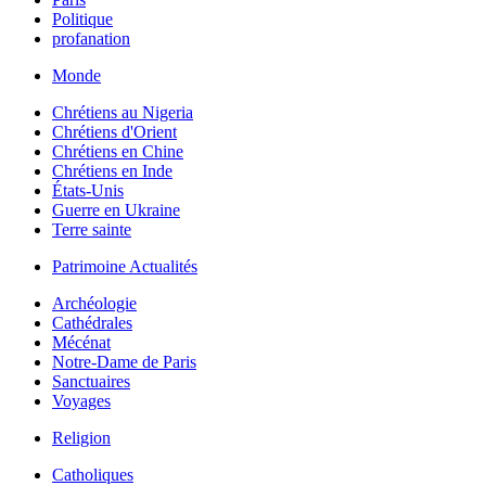
Politique
profanation
Monde
Chrétiens au Nigeria
Chrétiens d'Orient
Chrétiens en Chine
Chrétiens en Inde
États-Unis
Guerre en Ukraine
Terre sainte
Patrimoine Actualités
Archéologie
Cathédrales
Mécénat
Notre-Dame de Paris
Sanctuaires
Voyages
Religion
Catholiques