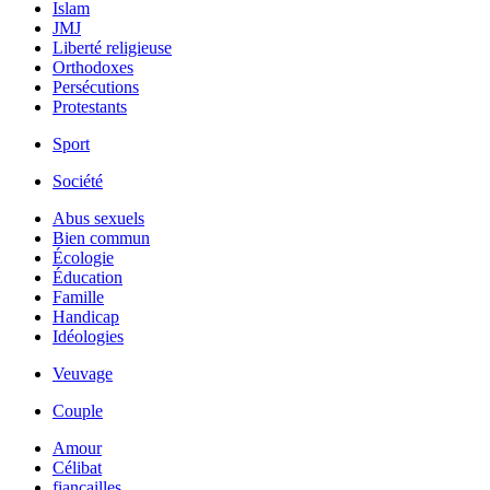
Islam
JMJ
Liberté religieuse
Orthodoxes
Persécutions
Protestants
Sport
Société
Abus sexuels
Bien commun
Écologie
Éducation
Famille
Handicap
Idéologies
Veuvage
Couple
Amour
Célibat
fiancailles