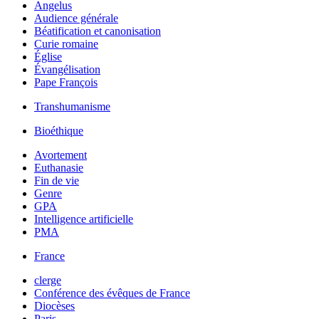
Angelus
Audience générale
Béatification et canonisation
Curie romaine
Église
Évangélisation
Pape François
Transhumanisme
Bioéthique
Avortement
Euthanasie
Fin de vie
Genre
GPA
Intelligence artificielle
PMA
France
clerge
Conférence des évêques de France
Diocèses
Paris