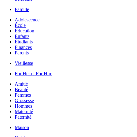
Famille
Adolescence
École
Éducation
Enfants
Étudiants
Finances
Parents
Vieillesse
For Her et For Him
Amitié
Beauté
Femmes
Grossesse
Hommes
Maternité
Paternité
Maison