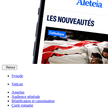
Retour
Synode
Vatican
Angelus
Audience générale
Béatification et canonisation
Curie romaine