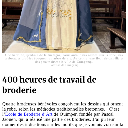
Une hermine, symbole de la Bretagne, court autour des cordes. Sur la robe, des
arabesques brodées évoquent un arbre de vie. Au centre, une fleur de camélia et
des genêts disent la ville de Guingamp.
Paroisse de Guingamp
400 heures de travail de
broderie
Quatre brodeuses bénévoles conçoivent les dessins qui ornent
la robe, selon les méthodes traditionnelles bretonnes. "C’est
l’
École de Broderie d’Art
de Quimper, fondée par Pascal
Jaouen, qui a réalisé une partie des broderies. J’ai pu leur
donner des indications sur les motifs que je voulais voir sur la