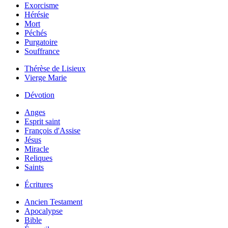
Exorcisme
Hérésie
Mort
Péchés
Purgatoire
Souffrance
Thérèse de Lisieux
Vierge Marie
Dévotion
Anges
Esprit saint
François d'Assise
Jésus
Miracle
Reliques
Saints
Écritures
Ancien Testament
Apocalypse
Bible