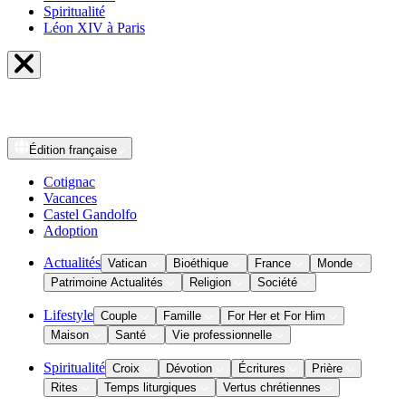
Spiritualité
Léon XIV à Paris
Édition
française
Cotignac
Vacances
Castel Gandolfo
Adoption
Actualités
Vatican
Bioéthique
France
Monde
Patrimoine Actualités
Religion
Société
Lifestyle
Couple
Famille
For Her et For Him
Maison
Santé
Vie professionnelle
Spiritualité
Croix
Dévotion
Écritures
Prière
Rites
Temps liturgiques
Vertus chrétiennes