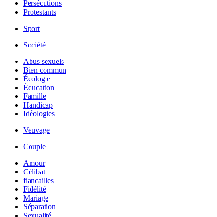
Persécutions
Protestants
Sport
Société
Abus sexuels
Bien commun
Écologie
Éducation
Famille
Handicap
Idéologies
Veuvage
Couple
Amour
Célibat
fiancailles
Fidélité
Mariage
Séparation
Sexualité