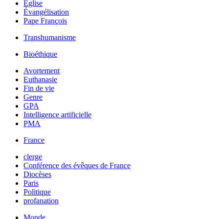
Église
Évangélisation
Pape François
Transhumanisme
Bioéthique
Avortement
Euthanasie
Fin de vie
Genre
GPA
Intelligence artificielle
PMA
France
clerge
Conférence des évêques de France
Diocèses
Paris
Politique
profanation
Monde