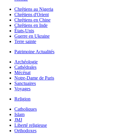
Chrétiens au Nigeria
Chrétiens d'Orient
Chrétiens en Chine
Chrétiens en Inde
États-Unis
Guerre en Ukraine
Terre sainte
Patrimoine Actualités
Archéologie
Cathédrales
Mécénat
Notre-Dame de Paris
Sanctuaires
Voyages
Religion
Catholiques
Islam
JMJ
Liberté religieuse
Orthodoxes