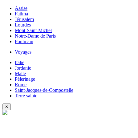
Assise
Fatima
Jérusalem
Lourdes
Mont-Saint-Michel
Notre-Dame de Paris
Pontmain
Voyages
Italie
Jordanie
Malte
Pèlerinage
Rome
Saint-Jacques-de-Compostelle
Terre sainte
✕