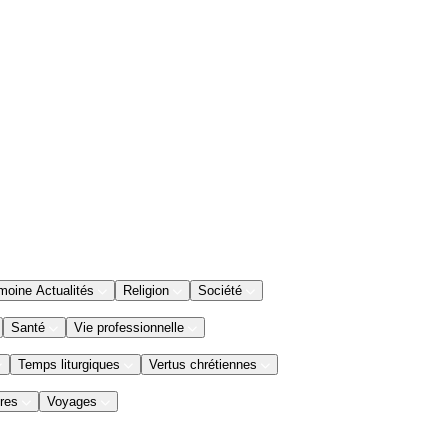
moine Actualités
Religion
Société
Santé
Vie professionnelle
Temps liturgiques
Vertus chrétiennes
res
Voyages