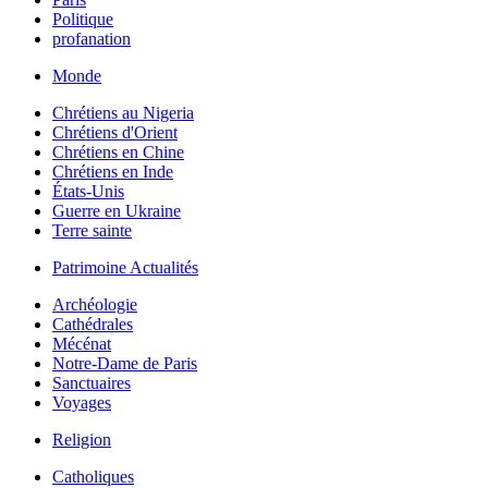
Politique
profanation
Monde
Chrétiens au Nigeria
Chrétiens d'Orient
Chrétiens en Chine
Chrétiens en Inde
États-Unis
Guerre en Ukraine
Terre sainte
Patrimoine Actualités
Archéologie
Cathédrales
Mécénat
Notre-Dame de Paris
Sanctuaires
Voyages
Religion
Catholiques