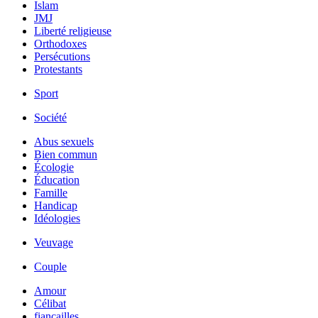
Islam
JMJ
Liberté religieuse
Orthodoxes
Persécutions
Protestants
Sport
Société
Abus sexuels
Bien commun
Écologie
Éducation
Famille
Handicap
Idéologies
Veuvage
Couple
Amour
Célibat
fiancailles