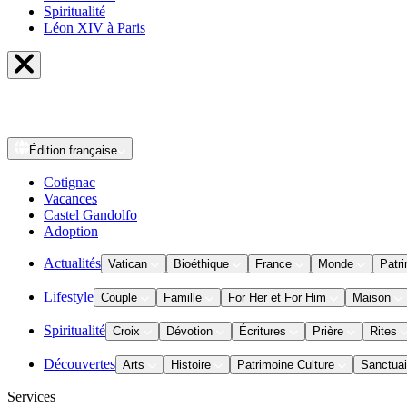
Spiritualité
Léon XIV à Paris
Édition
française
Cotignac
Vacances
Castel Gandolfo
Adoption
Actualités
Vatican
Bioéthique
France
Monde
Patri
Lifestyle
Couple
Famille
For Her et For Him
Maison
Spiritualité
Croix
Dévotion
Écritures
Prière
Rites
Découvertes
Arts
Histoire
Patrimoine Culture
Sanctuai
Services