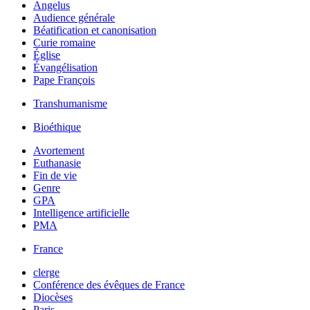
Angelus
Audience générale
Béatification et canonisation
Curie romaine
Église
Évangélisation
Pape François
Transhumanisme
Bioéthique
Avortement
Euthanasie
Fin de vie
Genre
GPA
Intelligence artificielle
PMA
France
clerge
Conférence des évêques de France
Diocèses
Paris