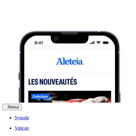
Retour
Synode
Vatican