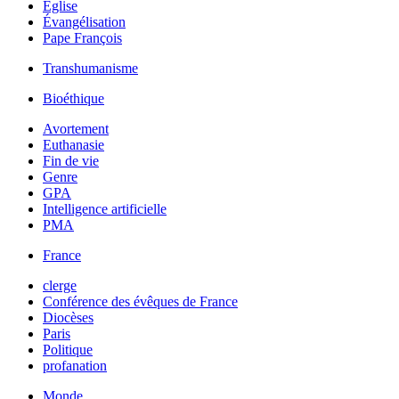
Église
Évangélisation
Pape François
Transhumanisme
Bioéthique
Avortement
Euthanasie
Fin de vie
Genre
GPA
Intelligence artificielle
PMA
France
clerge
Conférence des évêques de France
Diocèses
Paris
Politique
profanation
Monde