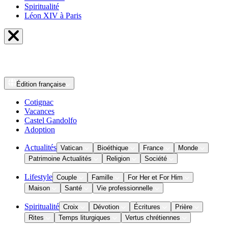
Spiritualité
Léon XIV à Paris
Édition
française
Cotignac
Vacances
Castel Gandolfo
Adoption
Actualités
Vatican
Bioéthique
France
Monde
Patrimoine Actualités
Religion
Société
Lifestyle
Couple
Famille
For Her et For Him
Maison
Santé
Vie professionnelle
Spiritualité
Croix
Dévotion
Écritures
Prière
Rites
Temps liturgiques
Vertus chrétiennes