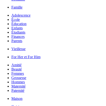
Famille
Adolescence
École
Éducation
Enfants
Étudiants
Finances
Parents
Vieillesse
For Her et For Him
Amitié
Beauté
Femmes
Grossesse
Hommes
Maternité
Paternité
Maison