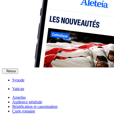
Retour
Synode
Vatican
Angelus
Audience générale
Béatification et canonisation
Curie romaine