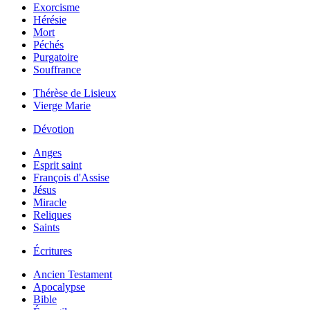
Exorcisme
Hérésie
Mort
Péchés
Purgatoire
Souffrance
Thérèse de Lisieux
Vierge Marie
Dévotion
Anges
Esprit saint
François d'Assise
Jésus
Miracle
Reliques
Saints
Écritures
Ancien Testament
Apocalypse
Bible