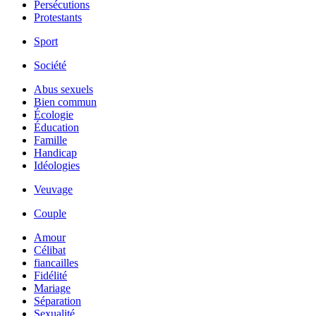
Persécutions
Protestants
Sport
Société
Abus sexuels
Bien commun
Écologie
Éducation
Famille
Handicap
Idéologies
Veuvage
Couple
Amour
Célibat
fiancailles
Fidélité
Mariage
Séparation
Sexualité