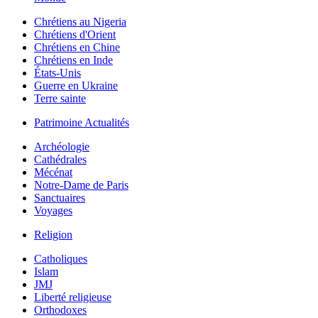
Chrétiens au Nigeria
Chrétiens d'Orient
Chrétiens en Chine
Chrétiens en Inde
États-Unis
Guerre en Ukraine
Terre sainte
Patrimoine Actualités
Archéologie
Cathédrales
Mécénat
Notre-Dame de Paris
Sanctuaires
Voyages
Religion
Catholiques
Islam
JMJ
Liberté religieuse
Orthodoxes