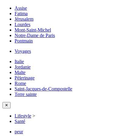
Assise
Fatima
Jérusalem
Lourdes
Mont-Saint-Michel
Notre-Dame de Paris
Pontmain
Voyages
Italie
Jordanie
Malte
Pèlerinage
Rome
Saint-Jacques-de-Compostelle
Terre sainte
✕
Lifestyle
>
Santé
peur