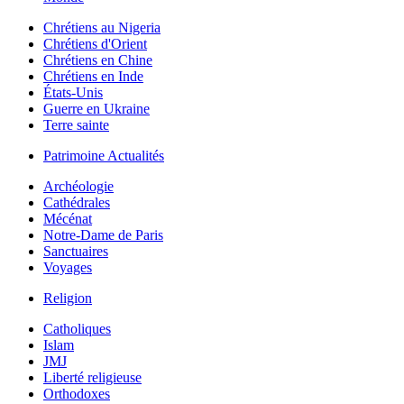
Chrétiens au Nigeria
Chrétiens d'Orient
Chrétiens en Chine
Chrétiens en Inde
États-Unis
Guerre en Ukraine
Terre sainte
Patrimoine Actualités
Archéologie
Cathédrales
Mécénat
Notre-Dame de Paris
Sanctuaires
Voyages
Religion
Catholiques
Islam
JMJ
Liberté religieuse
Orthodoxes