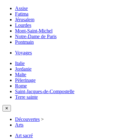
Assise
Fatima
Jérusalem
Lourdes
Mont-Saint-Michel
Notre-Dame de Paris
Pontmain
Voyages
Italie
Jordanie
Malte
Pèlerinage
Rome
Saint-Jacques-de-Compostelle
Terre sainte
✕
Découvertes
>
Arts
Art sacré