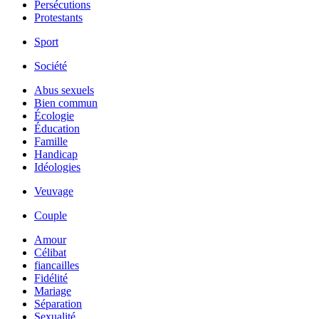
Persécutions
Protestants
Sport
Société
Abus sexuels
Bien commun
Écologie
Éducation
Famille
Handicap
Idéologies
Veuvage
Couple
Amour
Célibat
fiancailles
Fidélité
Mariage
Séparation
Sexualité