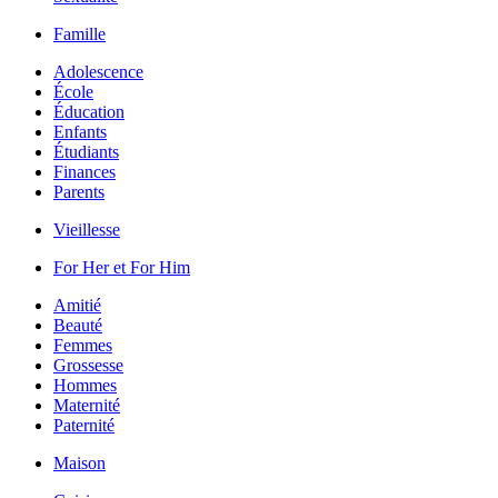
Famille
Adolescence
École
Éducation
Enfants
Étudiants
Finances
Parents
Vieillesse
For Her et For Him
Amitié
Beauté
Femmes
Grossesse
Hommes
Maternité
Paternité
Maison