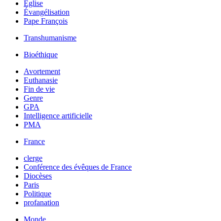
Église
Évangélisation
Pape François
Transhumanisme
Bioéthique
Avortement
Euthanasie
Fin de vie
Genre
GPA
Intelligence artificielle
PMA
France
clerge
Conférence des évêques de France
Diocèses
Paris
Politique
profanation
Monde