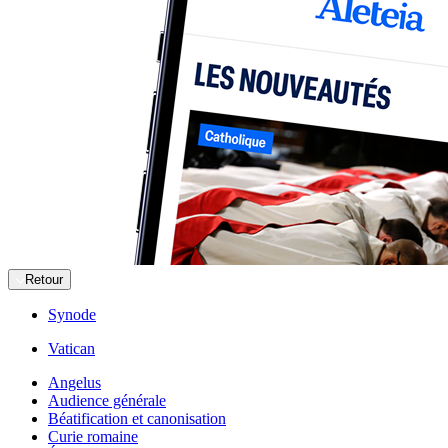
Retour
Synode
Vatican
Angelus
Audience générale
Béatification et canonisation
Curie romaine