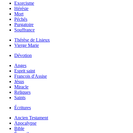
Exorcisme
Hérésie
Mort
Péchés
Purgatoire
Souffrance
Thérèse de Lisieux
Vierge Marie
Dévotion
Anges
Esprit saint
François d'Assise
Jésus
Miracle
Reliques
Saints
Écritures
Ancien Testament
Apocalypse
Bible