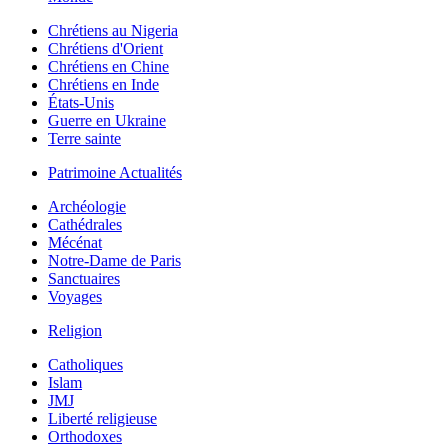
Chrétiens au Nigeria
Chrétiens d'Orient
Chrétiens en Chine
Chrétiens en Inde
États-Unis
Guerre en Ukraine
Terre sainte
Patrimoine Actualités
Archéologie
Cathédrales
Mécénat
Notre-Dame de Paris
Sanctuaires
Voyages
Religion
Catholiques
Islam
JMJ
Liberté religieuse
Orthodoxes