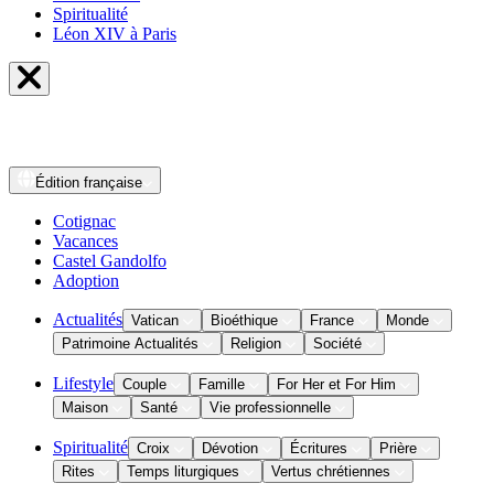
Spiritualité
Léon XIV à Paris
Édition
française
Cotignac
Vacances
Castel Gandolfo
Adoption
Actualités
Vatican
Bioéthique
France
Monde
Patrimoine Actualités
Religion
Société
Lifestyle
Couple
Famille
For Her et For Him
Maison
Santé
Vie professionnelle
Spiritualité
Croix
Dévotion
Écritures
Prière
Rites
Temps liturgiques
Vertus chrétiennes