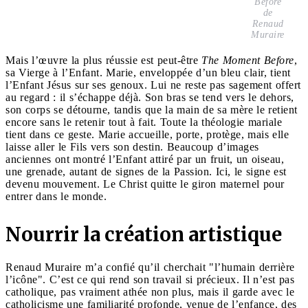
Before
de
Renaud
Muraire
Mais l’œuvre la plus réussie est peut-être
The Moment Before
,
sa Vierge à l’Enfant. Marie, enveloppée d’un bleu clair, tient
l’Enfant Jésus sur ses genoux. Lui ne reste pas sagement offert
au regard : il s’échappe déjà. Son bras se tend vers le dehors,
son corps se détourne, tandis que la main de sa mère le retient
encore sans le retenir tout à fait. Toute la théologie mariale
tient dans ce geste. Marie accueille, porte, protège, mais elle
laisse aller le Fils vers son destin. Beaucoup d’images
anciennes ont montré l’Enfant attiré par un fruit, un oiseau,
une grenade, autant de signes de la Passion. Ici, le signe est
devenu mouvement. Le Christ quitte le giron maternel pour
entrer dans le monde.
Nourrir la création artistique
Renaud Muraire m’a confié qu’il cherchait "l’humain derrière
l’icône". C’est ce qui rend son travail si précieux. Il n’est pas
catholique, pas vraiment athée non plus, mais il garde avec le
catholicisme une familiarité profonde, venue de l’enfance, des