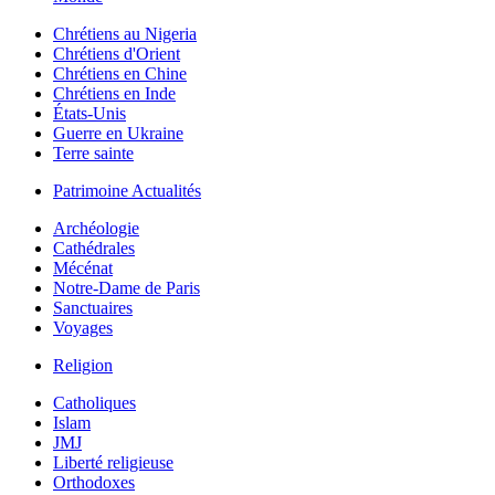
Chrétiens au Nigeria
Chrétiens d'Orient
Chrétiens en Chine
Chrétiens en Inde
États-Unis
Guerre en Ukraine
Terre sainte
Patrimoine Actualités
Archéologie
Cathédrales
Mécénat
Notre-Dame de Paris
Sanctuaires
Voyages
Religion
Catholiques
Islam
JMJ
Liberté religieuse
Orthodoxes