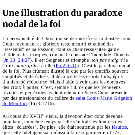
Une illustration du paradoxe
nodal de la foi
La personnalité du Christ qui se dessine là est contrastée : son
Cœur rayonnant et glorieux reste meurtri et animé des
"ressentis" de sa Passion, dont sa chair ressuscitée garde
d’ailleurs les marques, comme le constate l’incrédule Thomas
(
Jn 20, 24-27
). Il est Seigneur et triomphe
non
pas malgré
la
Croix,
mais grâce à
elle (
Ph 2, 6-11
). C’est le paradoxe nodal
de la foi. Plus crûment illustré là que par les crucifix souvent
simplifiés et déréalisés, il déconcerte les esprits forts, épris
d’univocité réductrice. Mais il aide à voir dans les épreuves
des croix à porter. C’est, semble-t-il, ce que les Vendéens
révoltés et persécutés avaient retenu du Sacré-Cœur présenté
par des missionnaires du calibre de
saint Louis-Marie Grignion
de Montfort
(1673-1716).
e
Au cours du XVIII
siècle, la dévotion était donc devenue
populaire, en même temps qu’elle s’attirait les foudres des
élites "éclairées". De plus, elle était soutenue par les
jésuites
,
que cette intelligentsia a réussi à faire supprimer en 1773,