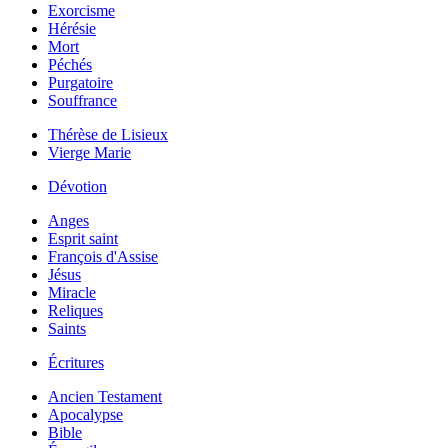
Exorcisme
Hérésie
Mort
Péchés
Purgatoire
Souffrance
Thérèse de Lisieux
Vierge Marie
Dévotion
Anges
Esprit saint
François d'Assise
Jésus
Miracle
Reliques
Saints
Écritures
Ancien Testament
Apocalypse
Bible