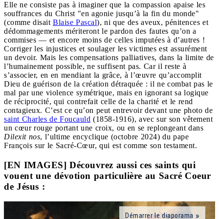
Elle ne consiste pas à imaginer que la compassion apaise les
souffrances du Christ "en agonie jusqu’à la fin du monde"
(comme disait
Blaise Pascal
), ni que des aveux, pénitences et
dédommagements mériteront le pardon des fautes qu’on a
commises — et encore moins de celles imputées à d’autres !
Corriger les injustices et soulager les victimes est assurément
un devoir. Mais les compensations palliatives, dans la limite de
l’humainement possible, ne suffisent pas. Car il reste à
s’associer, en en mendiant la grâce, à l’œuvre qu’accomplit
Dieu de guérison de la création détraquée : il ne combat pas le
mal par une violence symétrique, mais en ignorant sa logique
de réciprocité, qui contrefait celle de la charité et le rend
contagieux. C’est ce qu’on peut entrevoir devant une photo de
saint Charles de Foucauld
(1858-1916), avec sur son vêtement
un cœur rouge portant une croix, ou en se replongeant dans
Dilexit nos
, l’ultime encyclique (octobre 2024) du pape
François sur le Sacré-Cœur, qui est comme son testament.
[EN IMAGES] Découvrez aussi ces saints qui
vouent une dévotion particulière au Sacré Coeur
de Jésus :
Démarrer le diaporama