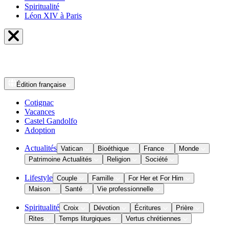
Spiritualité
Léon XIV à Paris
Édition
française
Cotignac
Vacances
Castel Gandolfo
Adoption
Actualités
Vatican
Bioéthique
France
Monde
Patrimoine Actualités
Religion
Société
Lifestyle
Couple
Famille
For Her et For Him
Maison
Santé
Vie professionnelle
Spiritualité
Croix
Dévotion
Écritures
Prière
Rites
Temps liturgiques
Vertus chrétiennes