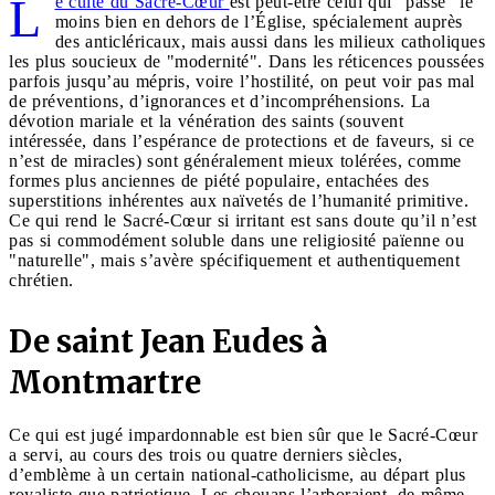
L
e culte du Sacré-Cœur
est peut-être celui qui "passe" le
moins bien en dehors de l’Église, spécialement auprès
des anticléricaux, mais aussi dans les milieux catholiques
les plus soucieux de "modernité". Dans les réticences poussées
parfois jusqu’au mépris, voire l’hostilité, on peut voir pas mal
de préventions, d’ignorances et d’incompréhensions. La
dévotion mariale et la vénération des saints (souvent
intéressée, dans l’espérance de protections et de faveurs, si ce
n’est de miracles) sont généralement mieux tolérées, comme
formes plus anciennes de piété populaire, entachées des
superstitions inhérentes aux naïvetés de l’humanité primitive.
Ce qui rend le Sacré-Cœur si irritant est sans doute qu’il n’est
pas si commodément soluble dans une religiosité païenne ou
"naturelle", mais s’avère spécifiquement et authentiquement
chrétien.
De saint Jean Eudes à
Montmartre
Ce qui est jugé impardonnable est bien sûr que le Sacré-Cœur
a servi, au cours des trois ou quatre derniers siècles,
d’emblème à un certain national-catholicisme, au départ plus
royaliste que patriotique. Les chouans l’arboraient, de même