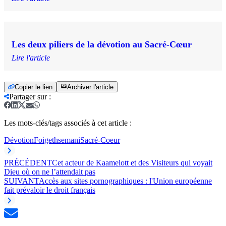
Les deux piliers de la dévotion au Sacré-Cœur
Lire l'article
Copier le lien
Archiver l'article
Partager sur
:
Les mots-clés/tags associés à cet article :
Dévotion
Foi
gethsemani
Sacré-Coeur
PRÉCÉDENT
Cet acteur de Kaamelott et des Visiteurs qui voyait
Dieu où on ne l’attendait pas
SUIVANT
Accès aux sites pornographiques : l'Union européenne
fait prévaloir le droit français