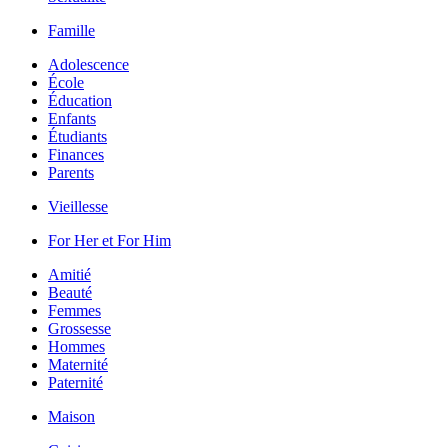
Famille
Adolescence
École
Éducation
Enfants
Étudiants
Finances
Parents
Vieillesse
For Her et For Him
Amitié
Beauté
Femmes
Grossesse
Hommes
Maternité
Paternité
Maison