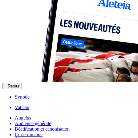
Retour
Synode
Vatican
Angelus
Audience générale
Béatification et canonisation
Curie romaine