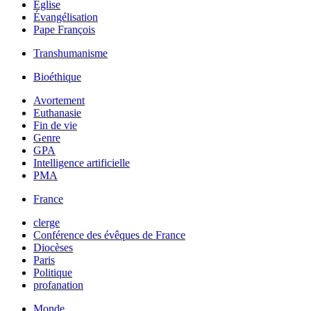
Église
Évangélisation
Pape François
Transhumanisme
Bioéthique
Avortement
Euthanasie
Fin de vie
Genre
GPA
Intelligence artificielle
PMA
France
clerge
Conférence des évêques de France
Diocèses
Paris
Politique
profanation
Monde