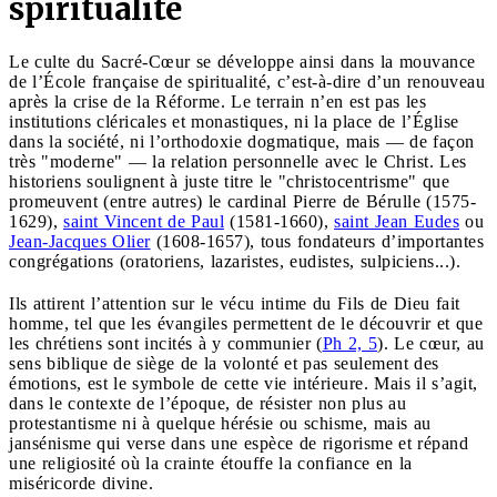
spiritualité
Le culte du Sacré-Cœur se développe ainsi dans la mouvance
de l’École française de spiritualité, c’est-à-dire d’un renouveau
après la crise de la Réforme. Le terrain n’en est pas les
institutions cléricales et monastiques, ni la place de l’Église
dans la société, ni l’orthodoxie dogmatique, mais — de façon
très "moderne" — la relation personnelle avec le Christ. Les
historiens soulignent à juste titre le "christocentrisme" que
promeuvent (entre autres) le cardinal Pierre de Bérulle (1575-
1629),
saint Vincent de Paul
(1581-1660),
saint Jean Eudes
ou
Jean-Jacques Olier
(1608-1657), tous fondateurs d’importantes
congrégations (oratoriens, lazaristes, eudistes, sulpiciens...).
Ils attirent l’attention sur le vécu intime du Fils de Dieu fait
homme, tel que les évangiles permettent de le découvrir et que
les chrétiens sont incités à y communier (
Ph 2, 5
). Le cœur, au
sens biblique de siège de la volonté et pas seulement des
émotions, est le symbole de cette vie intérieure. Mais il s’agit,
dans le contexte de l’époque, de résister non plus au
protestantisme ni à quelque hérésie ou schisme, mais au
jansénisme qui verse dans une espèce de rigorisme et répand
une religiosité où la crainte étouffe la confiance en la
miséricorde divine.