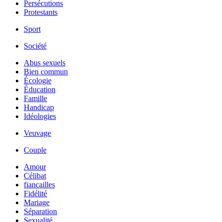
Persécutions
Protestants
Sport
Société
Abus sexuels
Bien commun
Écologie
Éducation
Famille
Handicap
Idéologies
Veuvage
Couple
Amour
Célibat
fiancailles
Fidélité
Mariage
Séparation
Sexualité