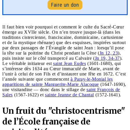
Faire un don
Il faut bien voir pourquoi et comment le culte du Sacré-Cœur
émerge au XVIIe siècle. On n’en trouve jusque-là (dans les
traditions cistercienne, franciscaine, dominicaine, cartusienne
et de la mystique rhénane) que des esquisses, inspirées surtout
par deux passages de l’Évangile de saint Jean : lorsqu’il pose
la tête sur la poitrine du Christ pendant la Cène (
Jn 12, 23
),
puis insiste sur le côté transpercé au Calvaire (
Jn 19, 34-37
).
Le véritable initiateur est
saint Jean Eudes
(1601-1680), qui
s’intéresse dès 1634 au Cœur immaculé de Marie, avant de
l’unir à celui de son Fils et d’instaurer une fête en 1672. C’est
l’année suivante que commencent
à Paray-le-Monial les
apparitions de sainte Marguerite-Marie Alacoque
(1647-1690),
une visitandine — donc dans le sillage de
saint François de
Sales
(1567-1622) et
sainte Jeanne de Chantal
(1572-1641).
Un fruit du "christocentrisme"
de l’École française de