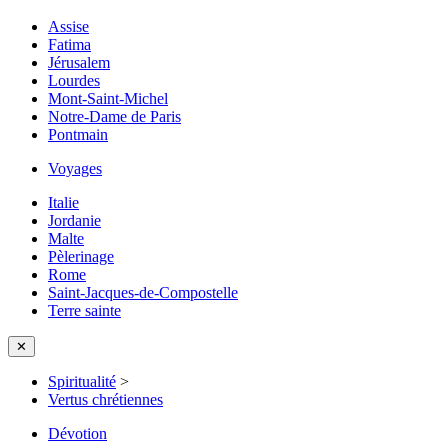
Assise
Fatima
Jérusalem
Lourdes
Mont-Saint-Michel
Notre-Dame de Paris
Pontmain
Voyages
Italie
Jordanie
Malte
Pèlerinage
Rome
Saint-Jacques-de-Compostelle
Terre sainte
✕
Spiritualité
>
Vertus chrétiennes
Dévotion