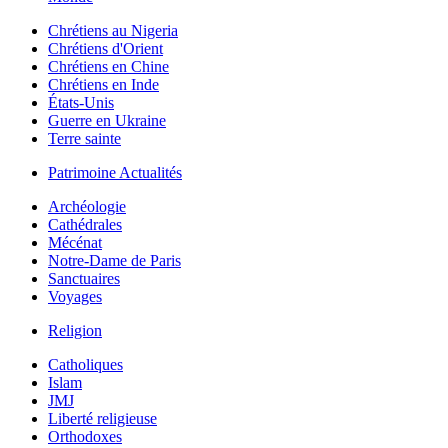
Chrétiens au Nigeria
Chrétiens d'Orient
Chrétiens en Chine
Chrétiens en Inde
États-Unis
Guerre en Ukraine
Terre sainte
Patrimoine Actualités
Archéologie
Cathédrales
Mécénat
Notre-Dame de Paris
Sanctuaires
Voyages
Religion
Catholiques
Islam
JMJ
Liberté religieuse
Orthodoxes