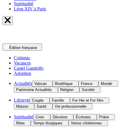
Spiritualité
Léon XIV à Paris
Édition
française
Cotignac
Vacances
Castel Gandolfo
Adoption
Actualités
Vatican
Bioéthique
France
Monde
Patrimoine Actualités
Religion
Société
Lifestyle
Couple
Famille
For Her et For Him
Maison
Santé
Vie professionnelle
Spiritualité
Croix
Dévotion
Écritures
Prière
Rites
Temps liturgiques
Vertus chrétiennes