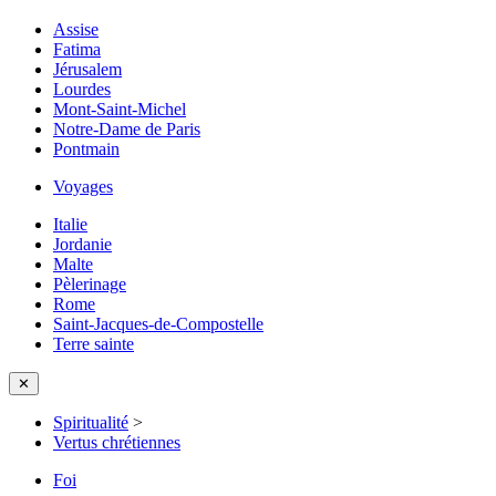
Assise
Fatima
Jérusalem
Lourdes
Mont-Saint-Michel
Notre-Dame de Paris
Pontmain
Voyages
Italie
Jordanie
Malte
Pèlerinage
Rome
Saint-Jacques-de-Compostelle
Terre sainte
✕
Spiritualité
>
Vertus chrétiennes
Foi