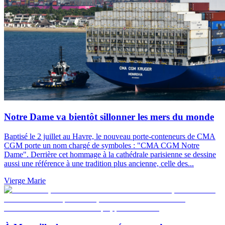
Notre Dame va bientôt sillonner les mers du monde
Baptisé le 2 juillet au Havre, le nouveau porte-conteneurs de CMA
CGM porte un nom chargé de symboles : "CMA CGM Notre
Dame". Derrière cet hommage à la cathédrale parisienne se dessine
aussi une référence à une tradition plus ancienne, celle des...
Vierge Marie