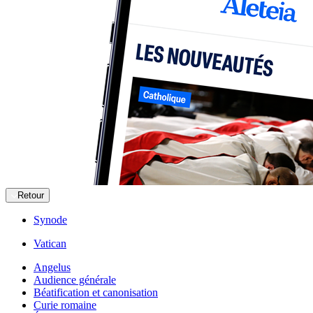
Retour
Synode
Vatican
Angelus
Audience générale
Béatification et canonisation
Curie romaine