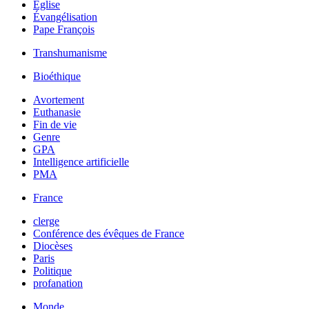
Église
Évangélisation
Pape François
Transhumanisme
Bioéthique
Avortement
Euthanasie
Fin de vie
Genre
GPA
Intelligence artificielle
PMA
France
clerge
Conférence des évêques de France
Diocèses
Paris
Politique
profanation
Monde