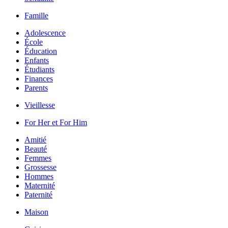
Famille
Adolescence
École
Éducation
Enfants
Étudiants
Finances
Parents
Vieillesse
For Her et For Him
Amitié
Beauté
Femmes
Grossesse
Hommes
Maternité
Paternité
Maison