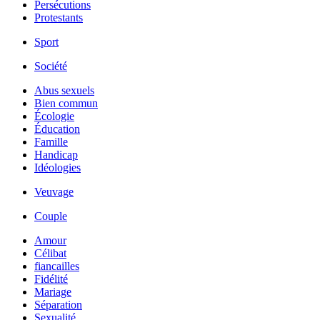
Persécutions
Protestants
Sport
Société
Abus sexuels
Bien commun
Écologie
Éducation
Famille
Handicap
Idéologies
Veuvage
Couple
Amour
Célibat
fiancailles
Fidélité
Mariage
Séparation
Sexualité