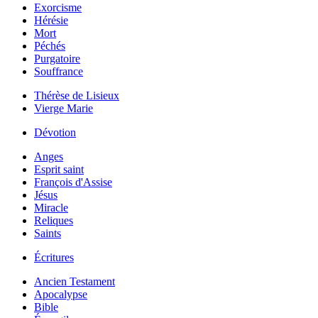
Exorcisme
Hérésie
Mort
Péchés
Purgatoire
Souffrance
Thérèse de Lisieux
Vierge Marie
Dévotion
Anges
Esprit saint
François d'Assise
Jésus
Miracle
Reliques
Saints
Écritures
Ancien Testament
Apocalypse
Bible