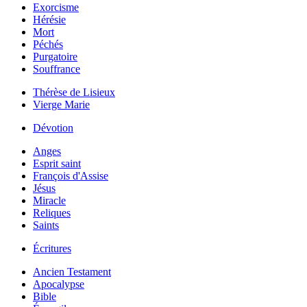
Exorcisme
Hérésie
Mort
Péchés
Purgatoire
Souffrance
Thérèse de Lisieux
Vierge Marie
Dévotion
Anges
Esprit saint
François d'Assise
Jésus
Miracle
Reliques
Saints
Écritures
Ancien Testament
Apocalypse
Bible