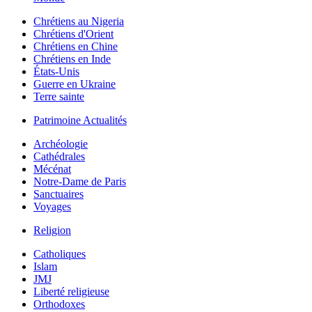
Chrétiens au Nigeria
Chrétiens d'Orient
Chrétiens en Chine
Chrétiens en Inde
États-Unis
Guerre en Ukraine
Terre sainte
Patrimoine Actualités
Archéologie
Cathédrales
Mécénat
Notre-Dame de Paris
Sanctuaires
Voyages
Religion
Catholiques
Islam
JMJ
Liberté religieuse
Orthodoxes