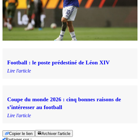
Football : le poste prédestiné de Léon XIV
Lire l'article
Coupe du monde 2026 : cinq bonnes raisons de
s’intéresser au football
Lire l'article
Copier le lien
Archiver l'article
Partager sur
: