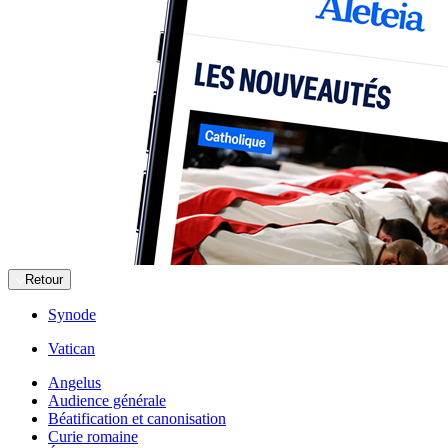
Retour
Synode
Vatican
Angelus
Audience générale
Béatification et canonisation
Curie romaine