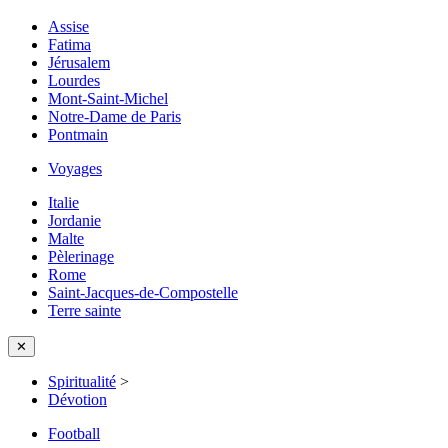
Assise
Fatima
Jérusalem
Lourdes
Mont-Saint-Michel
Notre-Dame de Paris
Pontmain
Voyages
Italie
Jordanie
Malte
Pèlerinage
Rome
Saint-Jacques-de-Compostelle
Terre sainte
✕
Spiritualité
>
Dévotion
Football