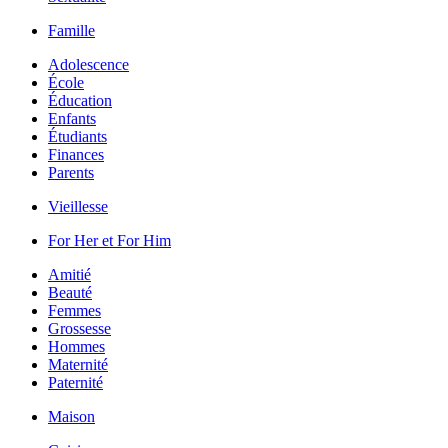
Famille
Adolescence
École
Éducation
Enfants
Étudiants
Finances
Parents
Vieillesse
For Her et For Him
Amitié
Beauté
Femmes
Grossesse
Hommes
Maternité
Paternité
Maison