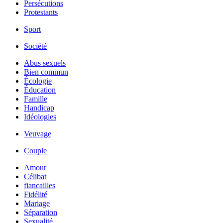
Persécutions
Protestants
Sport
Société
Abus sexuels
Bien commun
Écologie
Éducation
Famille
Handicap
Idéologies
Veuvage
Couple
Amour
Célibat
fiancailles
Fidélité
Mariage
Séparation
Sexualité