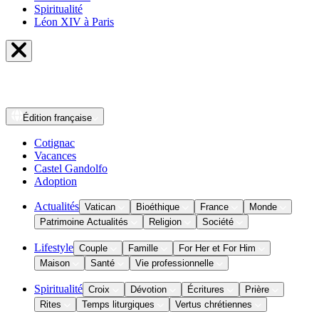
Spiritualité
Léon XIV à Paris
Édition
française
Cotignac
Vacances
Castel Gandolfo
Adoption
Actualités
Vatican
Bioéthique
France
Monde
Patrimoine Actualités
Religion
Société
Lifestyle
Couple
Famille
For Her et For Him
Maison
Santé
Vie professionnelle
Spiritualité
Croix
Dévotion
Écritures
Prière
Rites
Temps liturgiques
Vertus chrétiennes