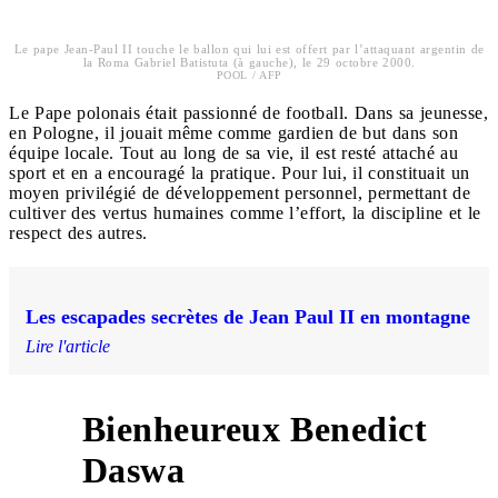
Le pape Jean-Paul II touche le ballon qui lui est offert par l’attaquant argentin de
la Roma Gabriel Batistuta (à gauche), le 29 octobre 2000.
POOL / AFP
Le Pape polonais était passionné de football. Dans sa jeunesse,
en Pologne, il jouait même comme gardien de but dans son
équipe locale. Tout au long de sa vie, il est resté attaché au
sport et en a encouragé la pratique. Pour lui, il constituait un
moyen privilégié de développement personnel, permettant de
cultiver des vertus humaines comme l’effort, la discipline et le
respect des autres.
Les escapades secrètes de Jean Paul II en montagne
Lire l'article
Bienheureux Benedict
5
Daswa