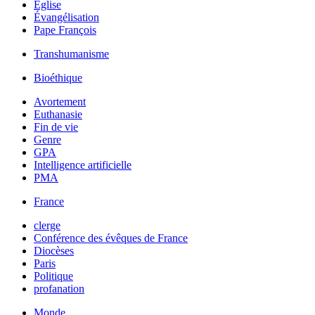
Église
Évangélisation
Pape François
Transhumanisme
Bioéthique
Avortement
Euthanasie
Fin de vie
Genre
GPA
Intelligence artificielle
PMA
France
clerge
Conférence des évêques de France
Diocèses
Paris
Politique
profanation
Monde