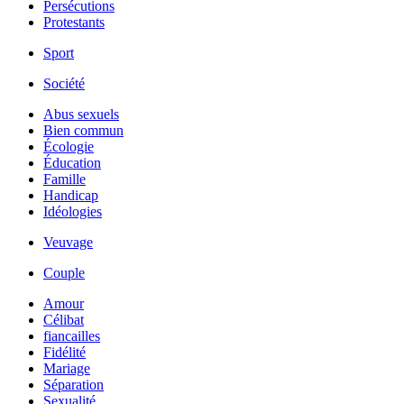
Persécutions
Protestants
Sport
Société
Abus sexuels
Bien commun
Écologie
Éducation
Famille
Handicap
Idéologies
Veuvage
Couple
Amour
Célibat
fiancailles
Fidélité
Mariage
Séparation
Sexualité