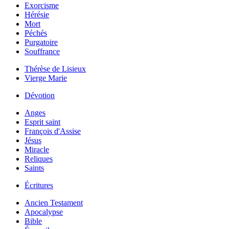
Exorcisme
Hérésie
Mort
Péchés
Purgatoire
Souffrance
Thérèse de Lisieux
Vierge Marie
Dévotion
Anges
Esprit saint
François d'Assise
Jésus
Miracle
Reliques
Saints
Écritures
Ancien Testament
Apocalypse
Bible