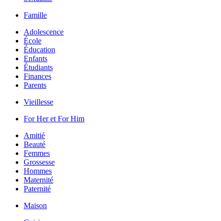
Famille
Adolescence
École
Éducation
Enfants
Étudiants
Finances
Parents
Vieillesse
For Her et For Him
Amitié
Beauté
Femmes
Grossesse
Hommes
Maternité
Paternité
Maison