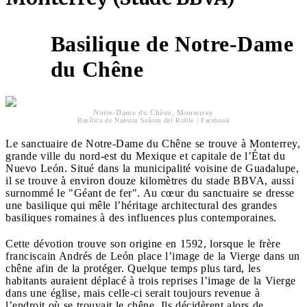
Basilique de Notre-Dame
5
du Chêne
Notre-Dame du Chêne, Monterrey
Basílica de Nuestra Señora del Roble | Facebook
Le sanctuaire de Notre-Dame du Chêne se trouve à Monterrey,
grande ville du nord-est du Mexique et capitale de l’État du
Nuevo León. Situé dans la municipalité voisine de Guadalupe,
il se trouve à environ douze kilomètres du stade BBVA, aussi
surnommé le "Géant de fer". Au cœur du sanctuaire se dresse
une basilique qui mêle l’héritage architectural des grandes
basiliques romaines à des influences plus contemporaines.
Cette dévotion trouve son origine en 1592, lorsque le frère
franciscain Andrés de León place l’image de la Vierge dans un
chêne afin de la protéger. Quelque temps plus tard, les
habitants auraient déplacé à trois reprises l’image de la Vierge
dans une église, mais celle-ci serait toujours revenue à
l’endroit où se trouvait le chêne. Ils décidèrent alors de