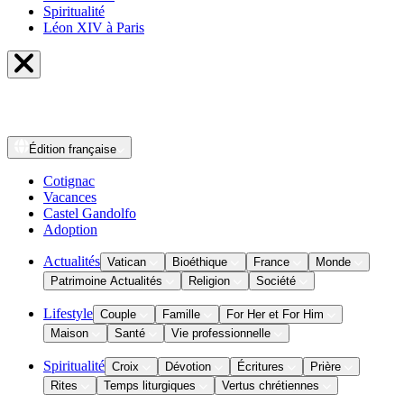
Spiritualité
Léon XIV à Paris
Édition
française
Cotignac
Vacances
Castel Gandolfo
Adoption
Actualités
Vatican
Bioéthique
France
Monde
Patrimoine Actualités
Religion
Société
Lifestyle
Couple
Famille
For Her et For Him
Maison
Santé
Vie professionnelle
Spiritualité
Croix
Dévotion
Écritures
Prière
Rites
Temps liturgiques
Vertus chrétiennes