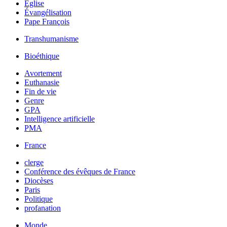
Église
Évangélisation
Pape François
Transhumanisme
Bioéthique
Avortement
Euthanasie
Fin de vie
Genre
GPA
Intelligence artificielle
PMA
France
clerge
Conférence des évêques de France
Diocèses
Paris
Politique
profanation
Monde