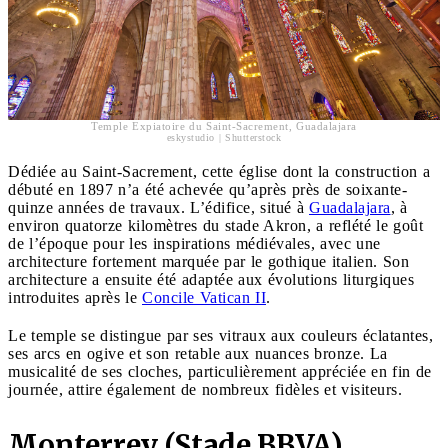
Temple Expiatoire du Saint-Sacrement, Guadalajara
eskystudio | Shutterstock
Dédiée au Saint-Sacrement, cette église dont la construction a
débuté en 1897 n’a été achevée qu’après près de soixante-
quinze années de travaux. L’édifice, situé à
Guadalajara
, à
environ quatorze kilomètres du stade Akron, a reflété le goût
de l’époque pour les inspirations médiévales, avec une
architecture fortement marquée par le gothique italien. Son
architecture a ensuite été adaptée aux évolutions liturgiques
introduites après le
Concile Vatican II
.
Le temple se distingue par ses vitraux aux couleurs éclatantes,
ses arcs en ogive et son retable aux nuances bronze. La
musicalité de ses cloches, particulièrement appréciée en fin de
journée, attire également de nombreux fidèles et visiteurs.
Monterrey (Stade BBVA)