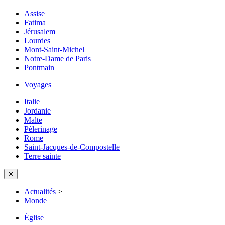
Assise
Fatima
Jérusalem
Lourdes
Mont-Saint-Michel
Notre-Dame de Paris
Pontmain
Voyages
Italie
Jordanie
Malte
Pèlerinage
Rome
Saint-Jacques-de-Compostelle
Terre sainte
✕
Actualités
>
Monde
Église