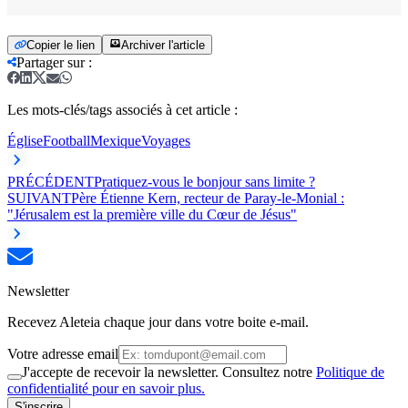
Copier le lien
Archiver l'article
Partager sur
:
Les mots-clés/tags associés à cet article :
Église
Football
Mexique
Voyages
PRÉCÉDENT
Pratiquez-vous le bonjour sans limite ?
SUIVANT
Père Étienne Kern, recteur de Paray-le-Monial :
"Jérusalem est la première ville du Cœur de Jésus"
Newsletter
Recevez Aleteia chaque jour dans votre boite e-mail.
Votre adresse email
J'accepte de recevoir la newsletter. Consultez notre
Politique de
confidentialité pour en savoir plus.
S'inscrire