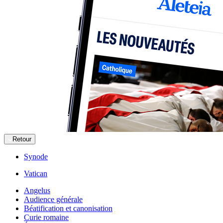
Retour
Synode
Vatican
Angelus
Audience générale
Béatification et canonisation
Curie romaine