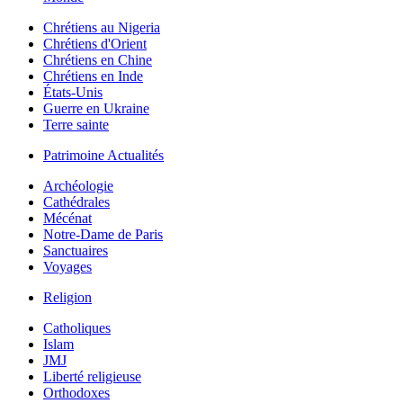
Chrétiens au Nigeria
Chrétiens d'Orient
Chrétiens en Chine
Chrétiens en Inde
États-Unis
Guerre en Ukraine
Terre sainte
Patrimoine Actualités
Archéologie
Cathédrales
Mécénat
Notre-Dame de Paris
Sanctuaires
Voyages
Religion
Catholiques
Islam
JMJ
Liberté religieuse
Orthodoxes