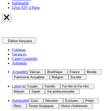
Spiritualité
Léon XIV à Paris
Édition
française
Cotignac
Vacances
Castel Gandolfo
Adoption
Actualités
Vatican
Bioéthique
France
Monde
Patrimoine Actualités
Religion
Société
Lifestyle
Couple
Famille
For Her et For Him
Maison
Santé
Vie professionnelle
Spiritualité
Croix
Dévotion
Écritures
Prière
Rites
Temps liturgiques
Vertus chrétiennes