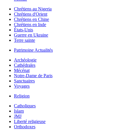
Chrétiens au Nigeria
Chrétiens d'Orient
Chrétiens en Chine
Chrétiens en Inde
États-Unis
Guerre en Ukraine
Terre sainte
Patrimoine Actualités
Archéologie
Cathédrales
Mécénat
Notre-Dame de Paris
Sanctuaires
Voyages
Religion
Catholiques
Islam
JMJ
Liberté religieuse
Orthodoxes