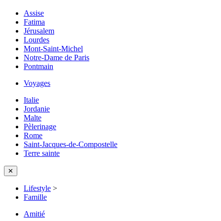
Assise
Fatima
Jérusalem
Lourdes
Mont-Saint-Michel
Notre-Dame de Paris
Pontmain
Voyages
Italie
Jordanie
Malte
Pèlerinage
Rome
Saint-Jacques-de-Compostelle
Terre sainte
✕
Lifestyle
>
Famille
Amitié