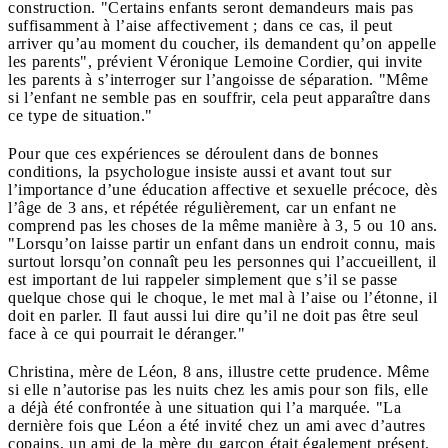
construction. "Certains enfants seront demandeurs mais pas
suffisamment à l’aise affectivement ; dans ce cas, il peut
arriver qu’au moment du coucher, ils demandent qu’on appelle
les parents", prévient Véronique Lemoine Cordier, qui invite
les parents à s’interroger sur l’angoisse de séparation. "Même
si l’enfant ne semble pas en souffrir, cela peut apparaître dans
ce type de situation."
Pour que ces expériences se déroulent dans de bonnes
conditions, la psychologue insiste aussi et avant tout sur
l’importance d’une éducation affective et sexuelle précoce, dès
l’âge de 3 ans, et répétée régulièrement, car un enfant ne
comprend pas les choses de la même manière à 3, 5 ou 10 ans.
"Lorsqu’on laisse partir un enfant dans un endroit connu, mais
surtout lorsqu’on connaît peu les personnes qui l’accueillent, il
est important de lui rappeler simplement que s’il se passe
quelque chose qui le choque, le met mal à l’aise ou l’étonne, il
doit en parler. Il faut aussi lui dire qu’il ne doit pas être seul
face à ce qui pourrait le déranger."
Christina, mère de Léon, 8 ans, illustre cette prudence. Même
si elle n’autorise pas les nuits chez les amis pour son fils, elle
a déjà été confrontée à une situation qui l’a marquée. "La
dernière fois que Léon a été invité chez un ami avec d’autres
copains, un ami de la mère du garçon était également présent.