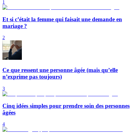
1
Et si c’était la femme qui faisait une demande en
mariage ?
2
Ce que ressent une personne âgée (mais qu’elle
n’exprime pas toujours)
3
Cinq idées simples pour prendre soin des personnes
âgées
4