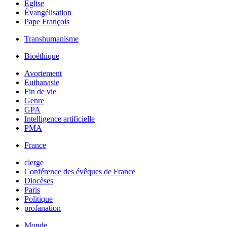
Église
Évangélisation
Pape François
Transhumanisme
Bioéthique
Avortement
Euthanasie
Fin de vie
Genre
GPA
Intelligence artificielle
PMA
France
clerge
Conférence des évêques de France
Diocèses
Paris
Politique
profanation
Monde