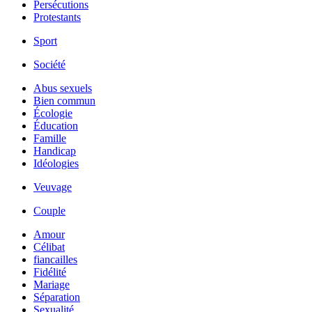
Persécutions
Protestants
Sport
Société
Abus sexuels
Bien commun
Écologie
Éducation
Famille
Handicap
Idéologies
Veuvage
Couple
Amour
Célibat
fiancailles
Fidélité
Mariage
Séparation
Sexualité