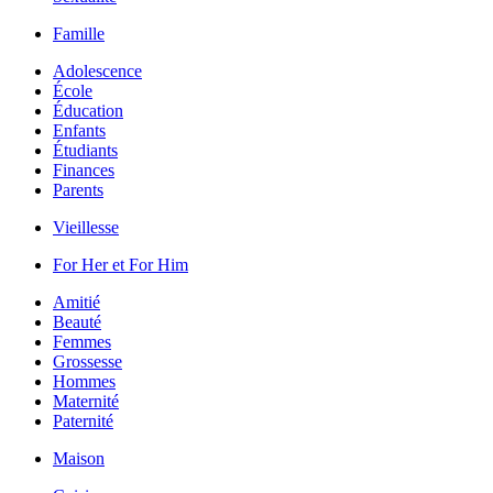
Famille
Adolescence
École
Éducation
Enfants
Étudiants
Finances
Parents
Vieillesse
For Her et For Him
Amitié
Beauté
Femmes
Grossesse
Hommes
Maternité
Paternité
Maison