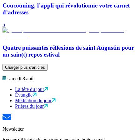
Coucouning, l’appli qui révolutionne votre carnet
d’adresses
5
Quatre puissantes réflexions de saint Augustin pour
un sain(t) repos estival
Charger plus d'articles
samedi 8 août
La fête du jour
Évangile
Méditation du jour
Prières du jour
Newsletter
Recevez Aleteia chaque jour dans votre boite e-mail.