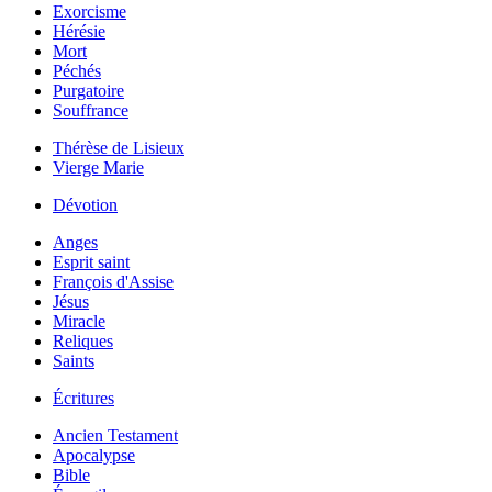
Exorcisme
Hérésie
Mort
Péchés
Purgatoire
Souffrance
Thérèse de Lisieux
Vierge Marie
Dévotion
Anges
Esprit saint
François d'Assise
Jésus
Miracle
Reliques
Saints
Écritures
Ancien Testament
Apocalypse
Bible