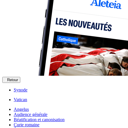
Retour
Synode
Vatican
Angelus
Audience générale
Béatification et canonisation
Curie romaine