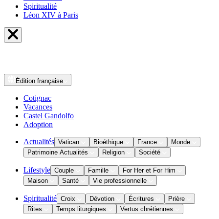
Spiritualité
Léon XIV à Paris
Édition
française
Cotignac
Vacances
Castel Gandolfo
Adoption
Actualités
Vatican
Bioéthique
France
Monde
Patrimoine Actualités
Religion
Société
Lifestyle
Couple
Famille
For Her et For Him
Maison
Santé
Vie professionnelle
Spiritualité
Croix
Dévotion
Écritures
Prière
Rites
Temps liturgiques
Vertus chrétiennes