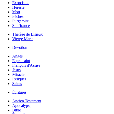
Exorcisme
Hérésie
Mort
Péchés
Purgatoire
Souffrance
Thérèse de Lisieux
Vierge Marie
Dévotion
Anges
Esprit saint
François d'Assise
Jésus
Miracle
Reliques
Saints
Écritures
Ancien Testament
Apocalypse
Bible