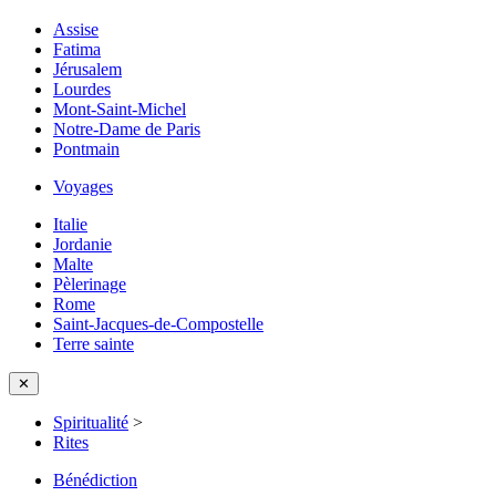
Assise
Fatima
Jérusalem
Lourdes
Mont-Saint-Michel
Notre-Dame de Paris
Pontmain
Voyages
Italie
Jordanie
Malte
Pèlerinage
Rome
Saint-Jacques-de-Compostelle
Terre sainte
✕
Spiritualité
>
Rites
Bénédiction