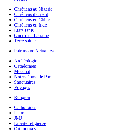
Chrétiens au Nigeria
Chrétiens d'Orient
Chrétiens en Chine
Chrétiens en Inde
États-Unis
Guerre en Ukraine
Terre sainte
Patrimoine Actualités
Archéologie
Cathédrales
Mécénat
Notre-Dame de Paris
Sanctuaires
Voyages
Religion
Catholiques
Islam
JMJ
Liberté religieuse
Orthodoxes