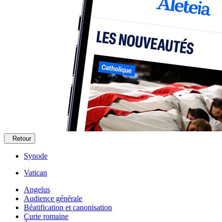
Retour
Synode
Vatican
Angelus
Audience générale
Béatification et canonisation
Curie romaine