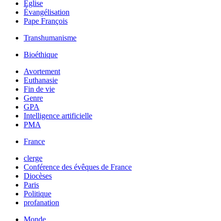
Église
Évangélisation
Pape François
Transhumanisme
Bioéthique
Avortement
Euthanasie
Fin de vie
Genre
GPA
Intelligence artificielle
PMA
France
clerge
Conférence des évêques de France
Diocèses
Paris
Politique
profanation
Monde