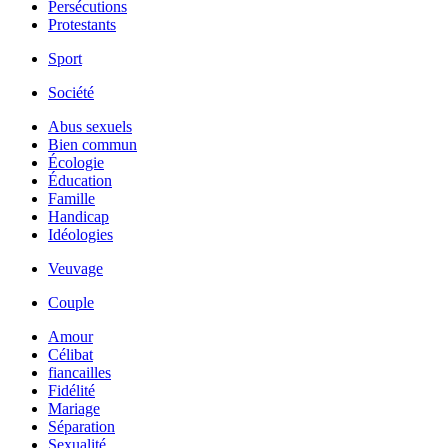
Persécutions
Protestants
Sport
Société
Abus sexuels
Bien commun
Écologie
Éducation
Famille
Handicap
Idéologies
Veuvage
Couple
Amour
Célibat
fiancailles
Fidélité
Mariage
Séparation
Sexualité