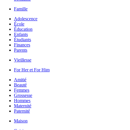
Famille
Adolescence
École
Éducation
Enfants
Étudiants
Finances
Parents
Vieillesse
For Her et For Him
Amitié
Beauté
Femmes
Grossesse
Hommes
Maternité
Paternité
Maison