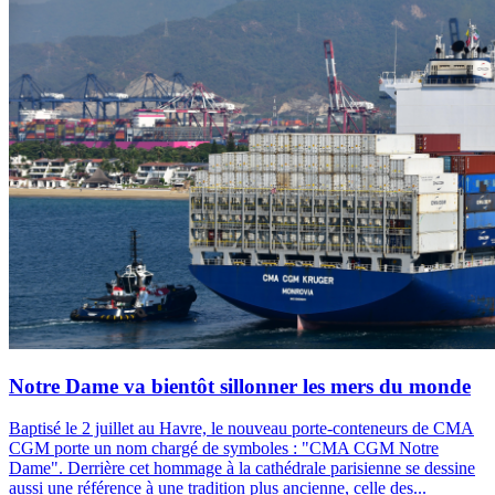
Notre Dame va bientôt sillonner les mers du monde
Baptisé le 2 juillet au Havre, le nouveau porte-conteneurs de CMA
CGM porte un nom chargé de symboles : "CMA CGM Notre
Dame". Derrière cet hommage à la cathédrale parisienne se dessine
aussi une référence à une tradition plus ancienne, celle des...