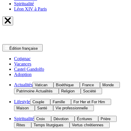
Spiritualité
Léon XIV à Paris
Édition
française
Cotignac
Vacances
Castel Gandolfo
Adoption
Actualités
Vatican
Bioéthique
France
Monde
Patrimoine Actualités
Religion
Société
Lifestyle
Couple
Famille
For Her et For Him
Maison
Santé
Vie professionnelle
Spiritualité
Croix
Dévotion
Écritures
Prière
Rites
Temps liturgiques
Vertus chrétiennes