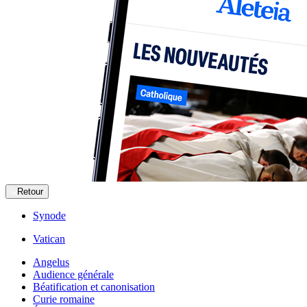
Retour
Synode
Vatican
Angelus
Audience générale
Béatification et canonisation
Curie romaine