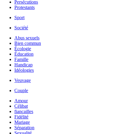
Persécutions
Protestants
Sport
Société
Abus sexuels
Bien commun
Écologie
Éducation
Famille
Handicap
Idéologies
Veuvage
Couple
Amour
Célibat
fiancailles
Fidélité
Mariage
Séparation
Sexualité