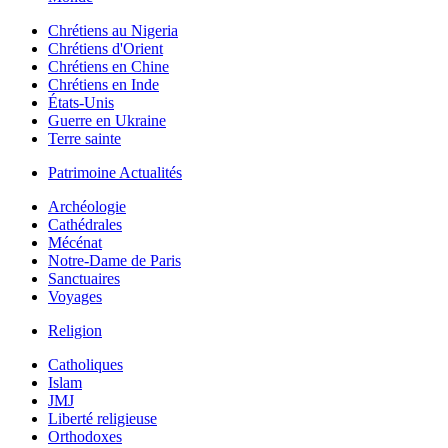
Chrétiens au Nigeria
Chrétiens d'Orient
Chrétiens en Chine
Chrétiens en Inde
États-Unis
Guerre en Ukraine
Terre sainte
Patrimoine Actualités
Archéologie
Cathédrales
Mécénat
Notre-Dame de Paris
Sanctuaires
Voyages
Religion
Catholiques
Islam
JMJ
Liberté religieuse
Orthodoxes