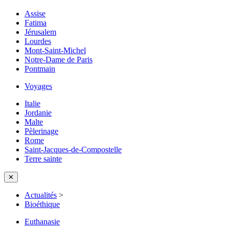
Assise
Fatima
Jérusalem
Lourdes
Mont-Saint-Michel
Notre-Dame de Paris
Pontmain
Voyages
Italie
Jordanie
Malte
Pèlerinage
Rome
Saint-Jacques-de-Compostelle
Terre sainte
✕
Actualités
>
Bioéthique
Euthanasie