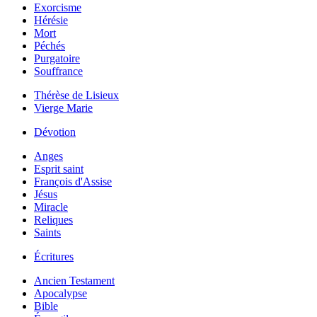
Exorcisme
Hérésie
Mort
Péchés
Purgatoire
Souffrance
Thérèse de Lisieux
Vierge Marie
Dévotion
Anges
Esprit saint
François d'Assise
Jésus
Miracle
Reliques
Saints
Écritures
Ancien Testament
Apocalypse
Bible