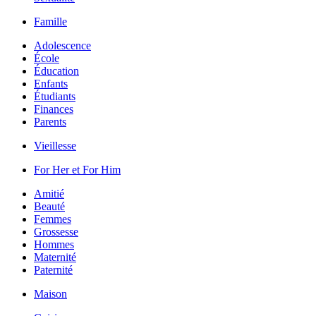
Famille
Adolescence
École
Éducation
Enfants
Étudiants
Finances
Parents
Vieillesse
For Her et For Him
Amitié
Beauté
Femmes
Grossesse
Hommes
Maternité
Paternité
Maison