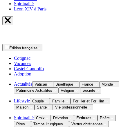
Spiritualité
Léon XIV à Paris
Édition
française
Cotignac
Vacances
Castel Gandolfo
Adoption
Actualités
Vatican
Bioéthique
France
Monde
Patrimoine Actualités
Religion
Société
Lifestyle
Couple
Famille
For Her et For Him
Maison
Santé
Vie professionnelle
Spiritualité
Croix
Dévotion
Écritures
Prière
Rites
Temps liturgiques
Vertus chrétiennes