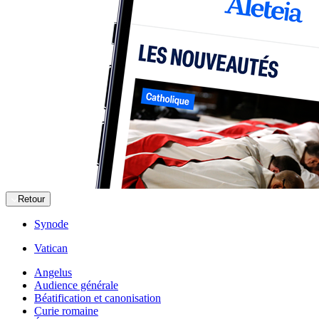
Retour
Synode
Vatican
Angelus
Audience générale
Béatification et canonisation
Curie romaine