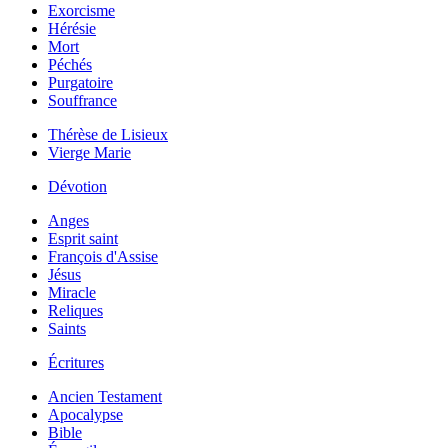
Exorcisme
Hérésie
Mort
Péchés
Purgatoire
Souffrance
Thérèse de Lisieux
Vierge Marie
Dévotion
Anges
Esprit saint
François d'Assise
Jésus
Miracle
Reliques
Saints
Écritures
Ancien Testament
Apocalypse
Bible