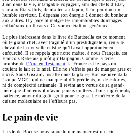
Juan dans la vie, infatigable voyageur, ami des chefs d’État,
star aux États-Unis, demi-dieu au Japon, il fut pourtant un
humble serviteur. Il dépensa son énergie à donner du bonheur
aux autres. Il y parvint malgré les innombrables dommages
collatéraux qu’il causa. Ce vorace était un généreux.
Le plus intéressant dans le livre de Battistella est ce moment
où le grand chef, avec l’agilité d’un prestidigitateur, renia le
cheval de la nouvelle cuisine qu’il avait opportunément
enfourché. Il se rappela que notre maître, à nous Français, est
Francois Rabelais plutôt qu’Harpagon. Comme la terre
promise de
l’Ancien Testament
, la France est le pays où
coulent le lait et le miel. Elle ne s’effraie pas de manger gras et
sucré. Sous Giscard, installé dans la gloire, Bocuse inventa la
"soupe VGE" qui ne manque ni d’ingrédients, ni de calories,
ni de complexité artisanale. Il revint aux vertus de sa grand-
mère que d’ailleurs il n’avait jamais quittées : bons ingrédients,
patience, amour du goût, goût pour le gras. Le météore de la
cuisine moléculaire ne l’effleura pas.
Le pain de vie
La vie de Bocuse nous rappelle que manger est un acte