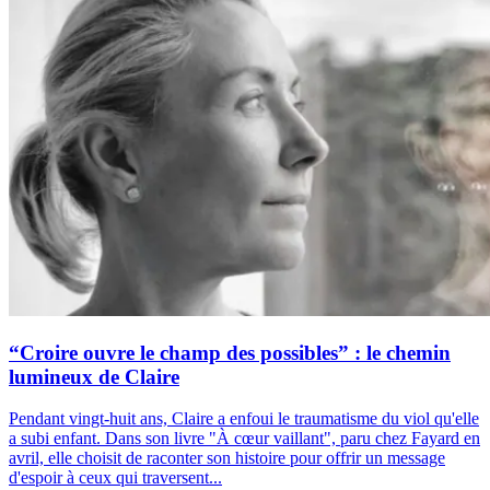
“Croire ouvre le champ des possibles” : le chemin
lumineux de Claire
Pendant vingt-huit ans, Claire a enfoui le traumatisme du viol qu'elle
a subi enfant. Dans son livre "À cœur vaillant", paru chez Fayard en
avril, elle choisit de raconter son histoire pour offrir un message
d'espoir à ceux qui traversent...