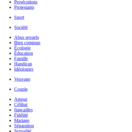
Persécutions
Protestants
Sport
Société
Abus sexuels
Bien commun
Écologie
Éducation
Famille
Handicap
Idéologies
Veuvage
Couple
Amour
Célibat
fiancailles
Fidélité
Mariage
Séparation
Sexualité