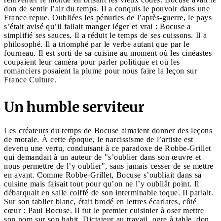
don de sentir l’air du temps. Il a conquis le pouvoir dans une
France repue. Oubliées les pénuries de l’après-guerre, le pays
s’était avisé qu’il fallait manger léger et vrai : Bocuse a
simplifié ses sauces. Il a réduit le temps de ses cuissons. Il a
philosophé. Il a triomphé par le verbe autant que par le
fourneau. Il est sorti de sa cuisine au moment où les cinéastes
coupaient leur caméra pour parler politique et où les
romanciers posaient la plume pour nous faire la leçon sur
France Culture.
Un humble serviteur
Les créateurs du temps de Bocuse aimaient donner des leçons
de morale. À cette époque, le narcissisme de l’artiste est
devenu une vertu, conduisant à ce paradoxe de Robbe-Grillet
qui demandait à un auteur de "s’oublier dans son œuvre et
nous permettre de l’y oublier", sans jamais cesser de se mettre
en avant. Comme Robbe-Grillet, Bocuse s’oubliait dans sa
cuisine mais faisait tout pour qu’on ne l’y oubliât point. Il
débarquait en salle coiffé de son interminable toque. Il parlait.
Sur son tablier blanc, était brodé en lettres écarlates, côté
cœur : Paul Bocuse. Il fut le premier cuisinier à oser mettre
son nom sur son habit. Dictateur au travail, ogre à table, don