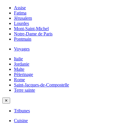
Assise
Fatima
Jérusalem
Lourdes
Mont-Saint-Michel
Notre-Dame de Paris
Pontmain
Voyages
Italie
Jordanie
Malte
Pèlerinage
Rome
Saint-Jacques-de-Compostelle
Terre sainte
✕
Tribunes
Cuisine