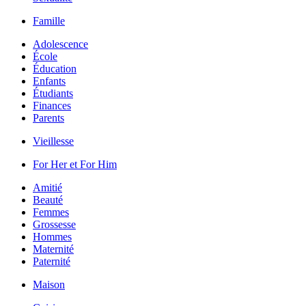
Famille
Adolescence
École
Éducation
Enfants
Étudiants
Finances
Parents
Vieillesse
For Her et For Him
Amitié
Beauté
Femmes
Grossesse
Hommes
Maternité
Paternité
Maison