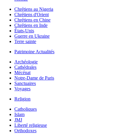
Chrétiens au Nigeria
Chrétiens d'Orient
Chrétiens en Chine
Chrétiens en Inde
États-Unis
Guerre en Ukraine
Terre sainte
Patrimoine Actualités
Archéologie
Cathédrales
Mécénat
Notre-Dame de Paris
Sanctuaires
Voyages
Religion
Catholiques
Islam
JMJ
Liberté religieuse
Orthodoxes