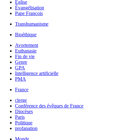
Église
Évangélisation
Pape François
Transhumanisme
Bioéthique
Avortement
Euthanasie
Fin de vie
Genre
GPA
Intelligence artificielle
PMA
France
clerge
Conférence des évêques de France
Diocèses
Paris
Politique
profanation
Monde