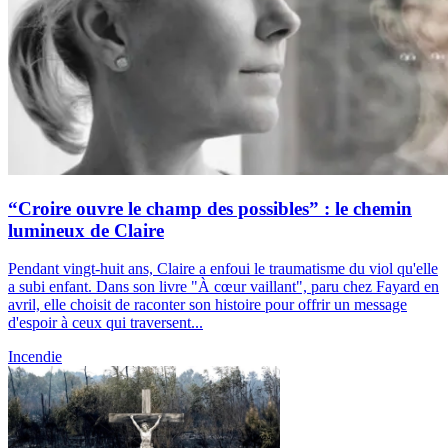
“Croire ouvre le champ des possibles” : le chemin
lumineux de Claire
Pendant vingt-huit ans, Claire a enfoui le traumatisme du viol qu'elle
a subi enfant. Dans son livre "À cœur vaillant", paru chez Fayard en
avril, elle choisit de raconter son histoire pour offrir un message
d'espoir à ceux qui traversent...
Incendie