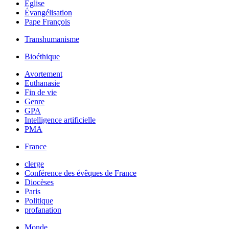
Église
Évangélisation
Pape François
Transhumanisme
Bioéthique
Avortement
Euthanasie
Fin de vie
Genre
GPA
Intelligence artificielle
PMA
France
clerge
Conférence des évêques de France
Diocèses
Paris
Politique
profanation
Monde