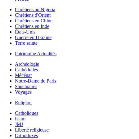
Chrétiens au Nigeria
Chrétiens d'Orient
Chrétiens en Chine
Chrétiens en Inde
États-Unis
Guerre en Ukraine
Terre sainte
Patrimoine Actualités
Archéologie
Cathédrales
Mécénat
Notre-Dame de Paris
Sanctuaires
Voyages
Religion
Catholiques
Islam
JMJ
Liberté religieuse
Orthodoxes