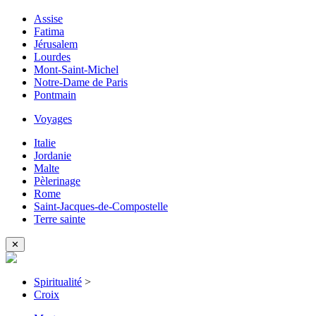
Assise
Fatima
Jérusalem
Lourdes
Mont-Saint-Michel
Notre-Dame de Paris
Pontmain
Voyages
Italie
Jordanie
Malte
Pèlerinage
Rome
Saint-Jacques-de-Compostelle
Terre sainte
✕
Spiritualité
>
Croix