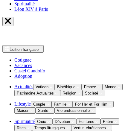
Spiritualité
Léon XIV à Paris
Édition
française
Cotignac
Vacances
Castel Gandolfo
Adoption
Actualités
Vatican
Bioéthique
France
Monde
Patrimoine Actualités
Religion
Société
Lifestyle
Couple
Famille
For Her et For Him
Maison
Santé
Vie professionnelle
Spiritualité
Croix
Dévotion
Écritures
Prière
Rites
Temps liturgiques
Vertus chrétiennes