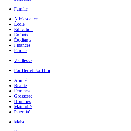
Famille
Adolescence
École
Éducation
Enfants
Étudiants
Finances
Parents
Vieillesse
For Her et For Him
Amitié
Beauté
Femmes
Grossesse
Hommes
Maternité
Paternité
Maison