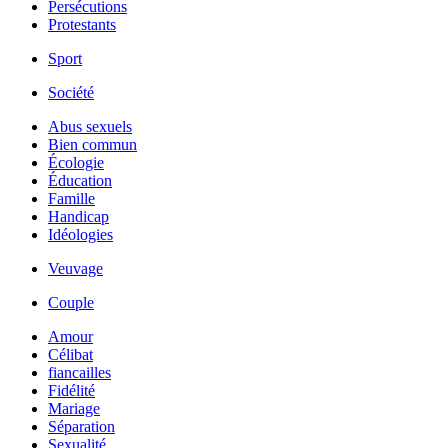
Persécutions
Protestants
Sport
Société
Abus sexuels
Bien commun
Écologie
Éducation
Famille
Handicap
Idéologies
Veuvage
Couple
Amour
Célibat
fiancailles
Fidélité
Mariage
Séparation
Sexualité