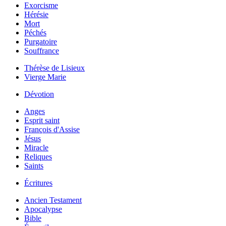
Exorcisme
Hérésie
Mort
Péchés
Purgatoire
Souffrance
Thérèse de Lisieux
Vierge Marie
Dévotion
Anges
Esprit saint
François d'Assise
Jésus
Miracle
Reliques
Saints
Écritures
Ancien Testament
Apocalypse
Bible