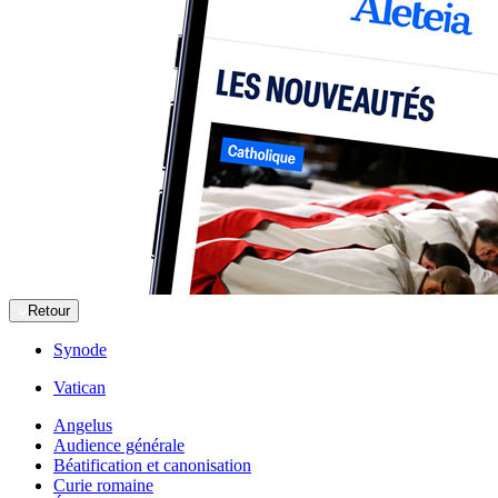
Retour
Synode
Vatican
Angelus
Audience générale
Béatification et canonisation
Curie romaine