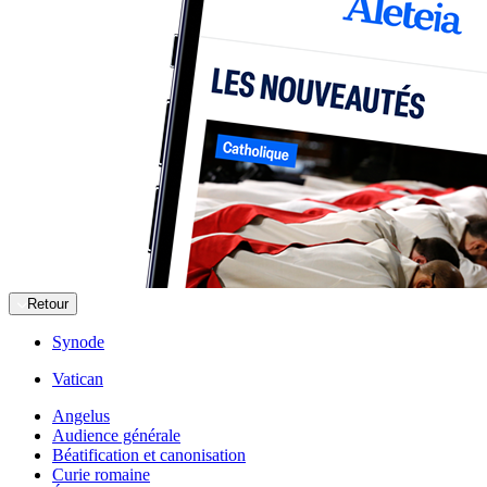
Retour
Synode
Vatican
Angelus
Audience générale
Béatification et canonisation
Curie romaine