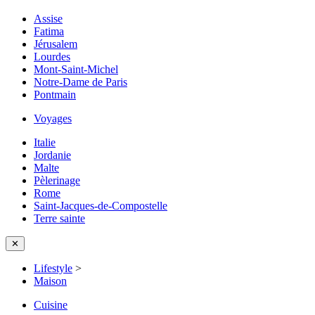
Assise
Fatima
Jérusalem
Lourdes
Mont-Saint-Michel
Notre-Dame de Paris
Pontmain
Voyages
Italie
Jordanie
Malte
Pèlerinage
Rome
Saint-Jacques-de-Compostelle
Terre sainte
✕
Lifestyle
>
Maison
Cuisine