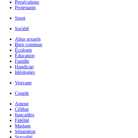
Persécutions
Protestants
Sport
Société
Abus sexuels
Bien commun
Écologie
Éducation
Famille
Handicap
Idéologies
Veuvage
Couple
Amour
Célibat
fiancailles
Fidélité
Mariage
Séparation
Sexualité