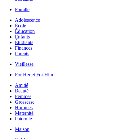
Famille
Adolescence
École
Éducation
Enfants
Étudiants
Finances
Parents
Vieillesse
For Her et For Him
Amitié
Beauté
Femmes
Grossesse
Hommes
Maternité
Paternité
Maison