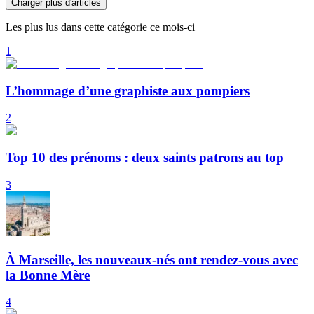
Charger plus d'articles
Les plus lus dans cette catégorie ce mois-ci
1
L’hommage d’une graphiste aux pompiers
2
Top 10 des prénoms : deux saints patrons au top
3
À Marseille, les nouveaux-nés ont rendez-vous avec
la Bonne Mère
4