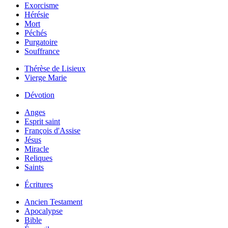
Exorcisme
Hérésie
Mort
Péchés
Purgatoire
Souffrance
Thérèse de Lisieux
Vierge Marie
Dévotion
Anges
Esprit saint
François d'Assise
Jésus
Miracle
Reliques
Saints
Écritures
Ancien Testament
Apocalypse
Bible