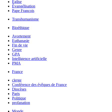
Église
Évangélisation
Pape François
Transhumanisme
Bioéthique
Avortement
Euthanasie
Fin de vie
Genre
GPA
Intelligence artificielle
PMA
France
clerge
Conférence des évêques de France
Diocèses
Paris
Politique
profanation
Monde