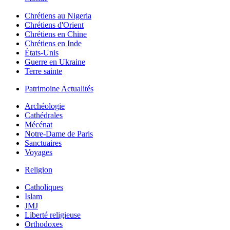
Chrétiens au Nigeria
Chrétiens d'Orient
Chrétiens en Chine
Chrétiens en Inde
États-Unis
Guerre en Ukraine
Terre sainte
Patrimoine Actualités
Archéologie
Cathédrales
Mécénat
Notre-Dame de Paris
Sanctuaires
Voyages
Religion
Catholiques
Islam
JMJ
Liberté religieuse
Orthodoxes