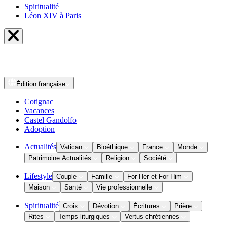
Spiritualité
Léon XIV à Paris
Édition
française
Cotignac
Vacances
Castel Gandolfo
Adoption
Actualités
Vatican
Bioéthique
France
Monde
Patrimoine Actualités
Religion
Société
Lifestyle
Couple
Famille
For Her et For Him
Maison
Santé
Vie professionnelle
Spiritualité
Croix
Dévotion
Écritures
Prière
Rites
Temps liturgiques
Vertus chrétiennes