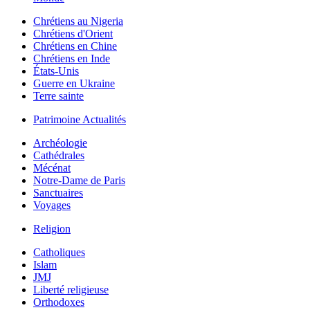
Chrétiens au Nigeria
Chrétiens d'Orient
Chrétiens en Chine
Chrétiens en Inde
États-Unis
Guerre en Ukraine
Terre sainte
Patrimoine Actualités
Archéologie
Cathédrales
Mécénat
Notre-Dame de Paris
Sanctuaires
Voyages
Religion
Catholiques
Islam
JMJ
Liberté religieuse
Orthodoxes