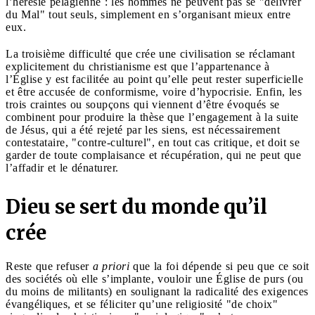
l’hérésie pélagienne : les hommes ne peuvent pas se "délivrer
du Mal" tout seuls, simplement en s’organisant mieux entre
eux.
La troisième difficulté que crée une civilisation se réclamant
explicitement du christianisme est que l’appartenance à
l’Église y est facilitée au point qu’elle peut rester superficielle
et être accusée de conformisme, voire d’hypocrisie. Enfin, les
trois craintes ou soupçons qui viennent d’être évoqués se
combinent pour produire la thèse que l’engagement à la suite
de Jésus, qui a été rejeté par les siens, est nécessairement
contestataire, "contre-culturel", en tout cas critique, et doit se
garder de toute complaisance et récupération, qui ne peut que
l’affadir et le dénaturer.
Dieu se sert du monde qu’il
crée
Reste que refuser
a priori
que la foi dépende si peu que ce soit
des sociétés où elle s’implante, vouloir une Église de purs (ou
du moins de militants) en soulignant la radicalité des exigences
évangéliques, et se féliciter qu’une religiosité "de choix"