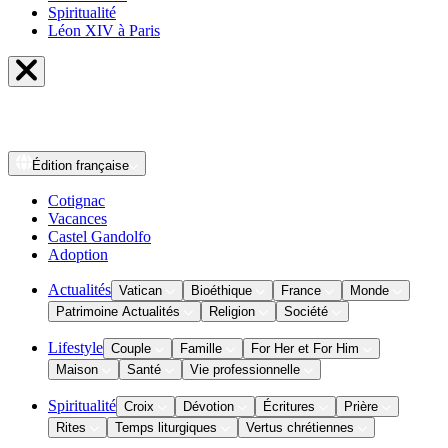
Spiritualité
Léon XIV à Paris
Édition
française
Cotignac
Vacances
Castel Gandolfo
Adoption
Actualités
Vatican
Bioéthique
France
Monde
Patrimoine Actualités
Religion
Société
Lifestyle
Couple
Famille
For Her et For Him
Maison
Santé
Vie professionnelle
Spiritualité
Croix
Dévotion
Écritures
Prière
Rites
Temps liturgiques
Vertus chrétiennes