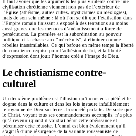
Il faut avouer que les arguments les plus virulents contre une
civilisation chrétienne viennent non pas de l’extérieur de
l’Église (athéisme, autres cultes, mysticismes ou idéologies),
mais de son sein même : là où l’on se dit que l’étatisation dans
l’Empire romain finissant a exposé à des tentations au moins
aussi graves que les menaces d’anéantissement à force de
persécutions. La première est la subordination au pouvoir
politique et la chasse aux "mécréants", à éliminer comme
rebelles inassimilables. Ce qui bafoue en même temps la liberté
de conscience requise pour l’adhésion de foi, et la liberté
d’expression dont jouit l’homme créé à l’image de Dieu.
Le christianisme contre-
culturel
Un deuxième problème est l’illusion qu’incruster la piété et le
dogme dans la culture et dans les lois instaure infailliblement
le royaume de Dieu sur terre : la société parfaite. De sorte que
le Christ, voyant tous ses commandements accomplis, n’a plus
qu’à revenir (quand il voudra) bénir cette obéissance et
pérenniser cette réussite. L’ennui est bien évidemment qu’il
s’agit là d’une résurgence de la variante rousseauiste de