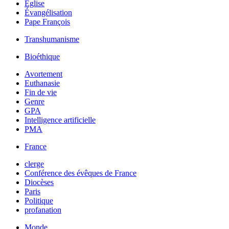
Église
Évangélisation
Pape François
Transhumanisme
Bioéthique
Avortement
Euthanasie
Fin de vie
Genre
GPA
Intelligence artificielle
PMA
France
clerge
Conférence des évêques de France
Diocèses
Paris
Politique
profanation
Monde