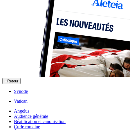
Retour
Synode
Vatican
Angelus
Audience générale
Béatification et canonisation
Curie romaine