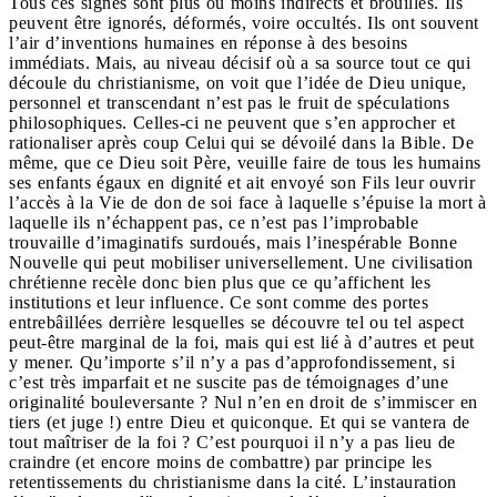
Tous ces signes sont plus ou moins indirects et brouillés. Ils
peuvent être ignorés, déformés, voire occultés. Ils ont souvent
l’air d’inventions humaines en réponse à des besoins
immédiats. Mais, au niveau décisif où a sa source tout ce qui
découle du christianisme, on voit que l’idée de Dieu unique,
personnel et transcendant n’est pas le fruit de spéculations
philosophiques. Celles-ci ne peuvent que s’en approcher et
rationaliser après coup Celui qui se dévoilé dans la Bible. De
même, que ce Dieu soit Père, veuille faire de tous les humains
ses enfants égaux en dignité et ait envoyé son Fils leur ouvrir
l’accès à la Vie de don de soi face à laquelle s’épuise la mort à
laquelle ils n’échappent pas, ce n’est pas l’improbable
trouvaille d’imaginatifs surdoués, mais l’inespérable Bonne
Nouvelle qui peut mobiliser universellement. Une civilisation
chrétienne recèle donc bien plus que ce qu’affichent les
institutions et leur influence. Ce sont comme des portes
entrebâillées derrière lesquelles se découvre tel ou tel aspect
peut-être marginal de la foi, mais qui est lié à d’autres et peut
y mener. Qu’importe s’il n’y a pas d’approfondissement, si
c’est très imparfait et ne suscite pas de témoignages d’une
originalité bouleversante ? Nul n’en en droit de s’immiscer en
tiers (et juge !) entre Dieu et quiconque. Et qui se vantera de
tout maîtriser de la foi ? C’est pourquoi il n’y a pas lieu de
craindre (et encore moins de combattre) par principe les
retentissements du christianisme dans la cité. L’instauration