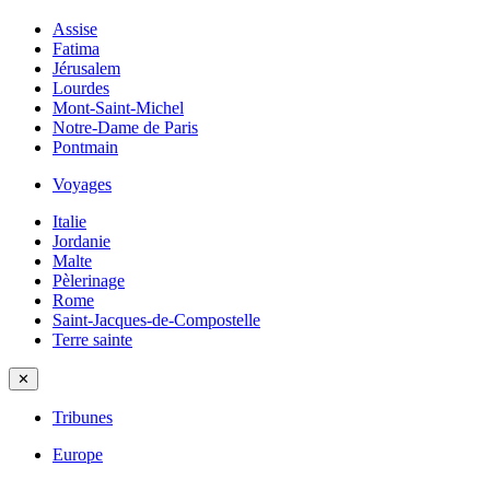
Assise
Fatima
Jérusalem
Lourdes
Mont-Saint-Michel
Notre-Dame de Paris
Pontmain
Voyages
Italie
Jordanie
Malte
Pèlerinage
Rome
Saint-Jacques-de-Compostelle
Terre sainte
✕
Tribunes
Europe