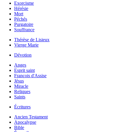
Exorcisme
Hérésie
Mort
Péchés
Purgatoire
Souffrance
Thérèse de Lisieux
Vierge Marie
Dévotion
Anges
Esprit saint
François d'Assise
Jésus
Miracle
Reliques
Saints
Écritures
Ancien Testament
Apocalypse
Bible