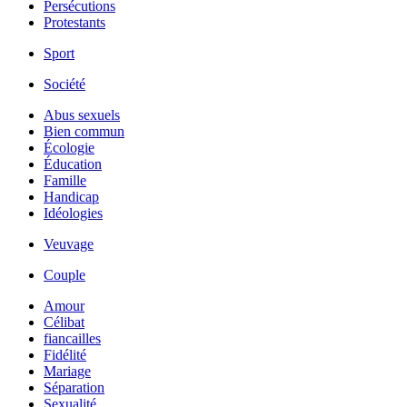
Persécutions
Protestants
Sport
Société
Abus sexuels
Bien commun
Écologie
Éducation
Famille
Handicap
Idéologies
Veuvage
Couple
Amour
Célibat
fiancailles
Fidélité
Mariage
Séparation
Sexualité