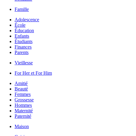
Famille
Adolescence
École
Éducation
Enfants
Étudiants
Finances
Parents
Vieillesse
For Her et For Him
Amitié
Beauté
Femmes
Grossesse
Hommes
Maternité
Paternité
Maison