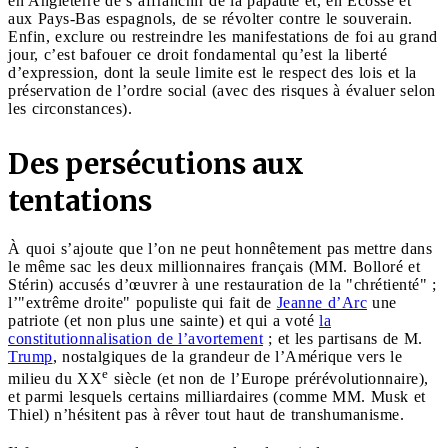
en Angleterre de s’affranchir de la papauté et, en Écosse et
aux Pays-Bas espagnols, de se révolter contre le souverain.
Enfin, exclure ou restreindre les manifestations de foi au grand
jour, c’est bafouer ce droit fondamental qu’est la liberté
d’expression, dont la seule limite est le respect des lois et la
préservation de l’ordre social (avec des risques à évaluer selon
les circonstances).
Des persécutions aux
tentations
À quoi s’ajoute que l’on ne peut honnêtement pas mettre dans
le même sac les deux millionnaires français (MM. Bolloré et
Stérin) accusés d’œuvrer à une restauration de la "chrétienté" ;
l’"extrême droite" populiste qui fait de
Jeanne d’Arc
une
patriote (et non plus une sainte) et qui a voté
la
constitutionnalisation de l’avortement
; et les partisans de M.
Trump
, nostalgiques de la grandeur de l’Amérique vers le
e
milieu du XX
siècle (et non de l’Europe prérévolutionnaire),
et parmi lesquels certains milliardaires (comme MM. Musk et
Thiel) n’hésitent pas à rêver tout haut de transhumanisme.