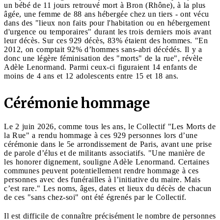
un bébé de 11 jours retrouvé mort à Bron (Rhône), à ​​la plus
âgée, une femme de 88 ans hébergée chez un tiers - ont vécu
dans des "lieux non faits pour l'habitation ou en hébergement
d'urgence ou temporaires" durant les trois derniers mois avant
leur décès. Sur ces 929 décès, 83% étaient des hommes. "En
2012, on comptait 92% d’hommes sans-abri décédés. Il y a
donc une légère féminisation des "morts" de la rue", révèle
Adèle Lenormand. Parmi ceux-ci figuraient 14 enfants de
moins de 4 ans et 12 adolescents entre 15 et 18 ans.
Cérémonie hommage
Le 2 juin 2026, comme tous les ans, le Collectif "Les Morts de
la Rue" a rendu hommage à ces 929 personnes lors d’une
cérémonie dans le 5e arrondissement de Paris, avant une prise
de parole d’élus et de militants associatifs. "Une manière de
les honorer dignement, souligne Adèle Lenormand. Certaines
communes peuvent potentiellement rendre hommage à ces
personnes avec des funérailles à l’initiative du maire. Mais
c’est rare." Les noms, âges, dates et lieux du décès de chacun
de ces "sans chez-soi" ont été égrenés par le Collectif.
Il est difficile de connaître précisément le nombre de personnes