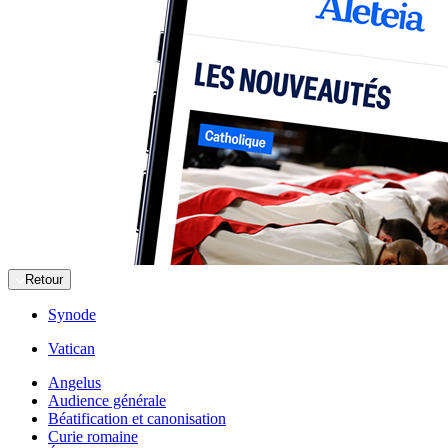
Retour
Synode
Vatican
Angelus
Audience générale
Béatification et canonisation
Curie romaine