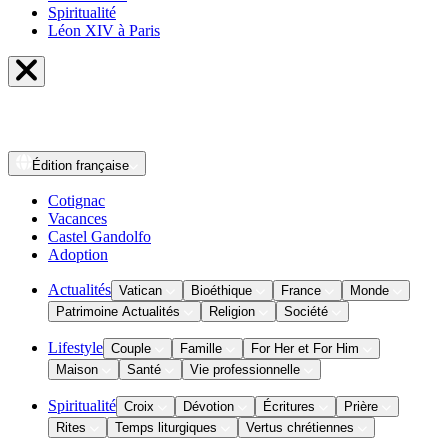
Spiritualité
Léon XIV à Paris
Édition
française
Cotignac
Vacances
Castel Gandolfo
Adoption
Actualités
Vatican
Bioéthique
France
Monde
Patrimoine Actualités
Religion
Société
Lifestyle
Couple
Famille
For Her et For Him
Maison
Santé
Vie professionnelle
Spiritualité
Croix
Dévotion
Écritures
Prière
Rites
Temps liturgiques
Vertus chrétiennes