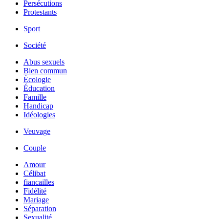
Persécutions
Protestants
Sport
Société
Abus sexuels
Bien commun
Écologie
Éducation
Famille
Handicap
Idéologies
Veuvage
Couple
Amour
Célibat
fiancailles
Fidélité
Mariage
Séparation
Sexualité