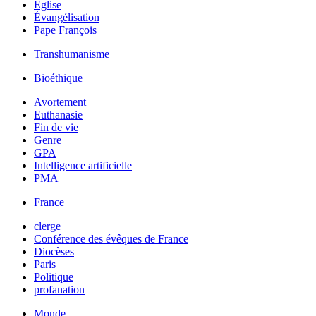
Église
Évangélisation
Pape François
Transhumanisme
Bioéthique
Avortement
Euthanasie
Fin de vie
Genre
GPA
Intelligence artificielle
PMA
France
clerge
Conférence des évêques de France
Diocèses
Paris
Politique
profanation
Monde