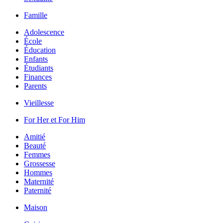
Famille
Adolescence
École
Éducation
Enfants
Étudiants
Finances
Parents
Vieillesse
For Her et For Him
Amitié
Beauté
Femmes
Grossesse
Hommes
Maternité
Paternité
Maison