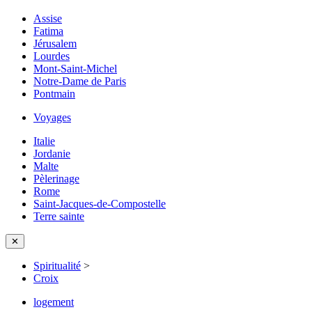
Assise
Fatima
Jérusalem
Lourdes
Mont-Saint-Michel
Notre-Dame de Paris
Pontmain
Voyages
Italie
Jordanie
Malte
Pèlerinage
Rome
Saint-Jacques-de-Compostelle
Terre sainte
✕
Spiritualité
>
Croix
logement