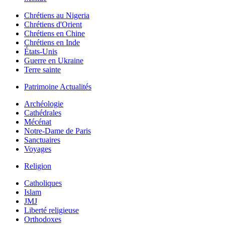
Chrétiens au Nigeria
Chrétiens d'Orient
Chrétiens en Chine
Chrétiens en Inde
États-Unis
Guerre en Ukraine
Terre sainte
Patrimoine Actualités
Archéologie
Cathédrales
Mécénat
Notre-Dame de Paris
Sanctuaires
Voyages
Religion
Catholiques
Islam
JMJ
Liberté religieuse
Orthodoxes