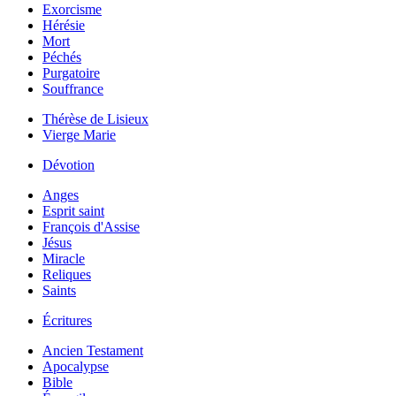
Exorcisme
Hérésie
Mort
Péchés
Purgatoire
Souffrance
Thérèse de Lisieux
Vierge Marie
Dévotion
Anges
Esprit saint
François d'Assise
Jésus
Miracle
Reliques
Saints
Écritures
Ancien Testament
Apocalypse
Bible