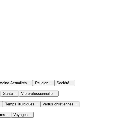
moine Actualités
Religion
Société
Santé
Vie professionnelle
Temps liturgiques
Vertus chrétiennes
res
Voyages