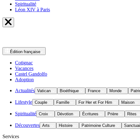
Spiritualité
Léon XIV à Paris
Édition
française
Cotignac
Vacances
Castel Gandolfo
Adoption
Actualités
Vatican
Bioéthique
France
Monde
Patri
Lifestyle
Couple
Famille
For Her et For Him
Maison
Spiritualité
Croix
Dévotion
Écritures
Prière
Rites
Découvertes
Arts
Histoire
Patrimoine Culture
Sanctuai
Services