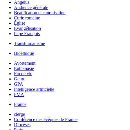
Angelus
Audience générale
Béatification et canonisation
Curie romaine
Église
Évangélisation
Pape François
Transhumanisme
Bioéthique
Avortement
Euthanasie
Fin de vie
Genre
GPA
Intelligence artificielle
PMA
France
clerge
Conférence des évêques de France
Diocèses
Paris