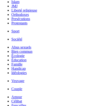
Islam
JMJ
Liberté religieuse
Orthodoxes
Persécutions
Protestants
Sport
Société
Abus sexuels
Bien commun
Écologie
Éducation
Famille
Handicap
Idéologies
Veuvage
Couple
Amour
Célibat
fiancailles