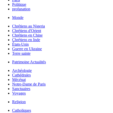
Politique
profanation
Monde
Chrétiens au Nigeria
Chrétiens d'Orient
Chrétiens en Chine
Chrétiens en Inde
États-Unis
Guerre en Ukraine
Terre sainte
Patrimoine Actualités
Archéologie
Cathédrales
Mécénat
Notre-Dame de Paris
Sanctuaires
Voyages
Religion
Catholiques