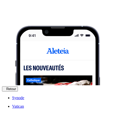
Retour
Synode
Vatican