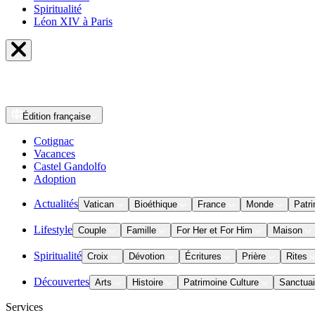
Spiritualité
Léon XIV à Paris
Édition
française
Cotignac
Vacances
Castel Gandolfo
Adoption
Actualités
Vatican
Bioéthique
France
Monde
Patri
Lifestyle
Couple
Famille
For Her et For Him
Maison
Spiritualité
Croix
Dévotion
Écritures
Prière
Rites
Découvertes
Arts
Histoire
Patrimoine Culture
Sanctuai
Services