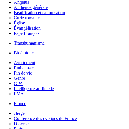
Angelus
Audience générale
Béatification et canonisation
Curie romaine
Église
Évangélisation
Pape François
Transhumanisme
Bioéthique
Avortement
Euthanasie
Fin de vie
Genre
GPA
Intelligence artificielle
PMA
France
clerge
Conférence des évêques de France
Diocèses
Paris