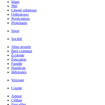
Islam
JMJ
Liberté religieuse
Orthodoxes
Persécutions
Protestants
Sport
Société
Abus sexuels
Bien commun
Écologie
Éducation
Famille
Handicap
Idéologies
Veuvage
Couple
Amour
Célibat
fiancailles