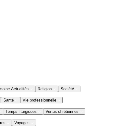
moine Actualités
Religion
Société
Santé
Vie professionnelle
Temps liturgiques
Vertus chrétiennes
res
Voyages