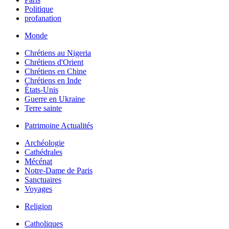
Politique
profanation
Monde
Chrétiens au Nigeria
Chrétiens d'Orient
Chrétiens en Chine
Chrétiens en Inde
États-Unis
Guerre en Ukraine
Terre sainte
Patrimoine Actualités
Archéologie
Cathédrales
Mécénat
Notre-Dame de Paris
Sanctuaires
Voyages
Religion
Catholiques