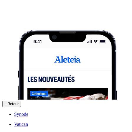
Retour
Synode
Vatican