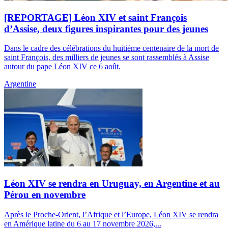
[REPORTAGE] Léon XIV et saint François
d’Assise, deux figures inspirantes pour des jeunes
Dans le cadre des célébrations du huitième centenaire de la mort de
saint François, des milliers de jeunes se sont rassemblés à Assise
autour du pape Léon XIV ce 6 août.
Argentine
Léon XIV se rendra en Uruguay, en Argentine et au
Pérou en novembre
Après le Proche-Orient, l’Afrique et l’Europe, Léon XIV se rendra
en Amérique latine du 6 au 17 novembre 2026,...