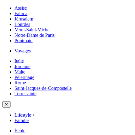
Assise
Fatima
Jérusalem
Lourdes
Mont-Saint-Michel
Notre-Dame de Paris
Pontmain
Voyages
Italie
Jordanie
Malte
Pèlerinage
Rome
Saint-Jacques-de-Compostelle
Terre sainte
✕
Lifestyle
>
Famille
École