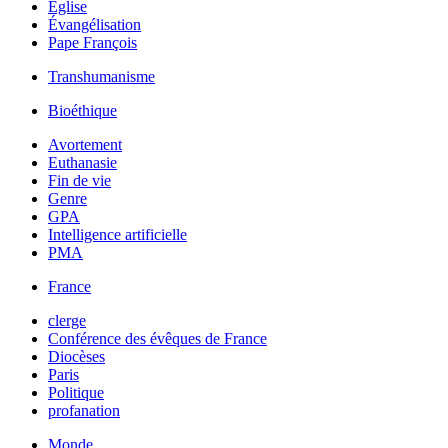
Église
Évangélisation
Pape François
Transhumanisme
Bioéthique
Avortement
Euthanasie
Fin de vie
Genre
GPA
Intelligence artificielle
PMA
France
clerge
Conférence des évêques de France
Diocèses
Paris
Politique
profanation
Monde