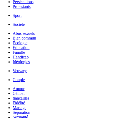
Persécutions
Protestants
Sport
Société
Abus sexuels
Bien commun
Écologie
Éducation
Famille
Handicap
Idéologies
Veuvage
Couple
Amour
Célibat
fiancailles
Fidélité
Mariage
Séparation
Sexualité