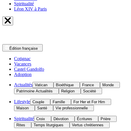
Spiritualité
Léon XIV à Paris
Édition
française
Cotignac
Vacances
Castel Gandolfo
Adoption
Actualités
Vatican
Bioéthique
France
Monde
Patrimoine Actualités
Religion
Société
Lifestyle
Couple
Famille
For Her et For Him
Maison
Santé
Vie professionnelle
Spiritualité
Croix
Dévotion
Écritures
Prière
Rites
Temps liturgiques
Vertus chrétiennes