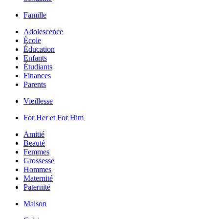
Famille
Adolescence
École
Éducation
Enfants
Étudiants
Finances
Parents
Vieillesse
For Her et For Him
Amitié
Beauté
Femmes
Grossesse
Hommes
Maternité
Paternité
Maison