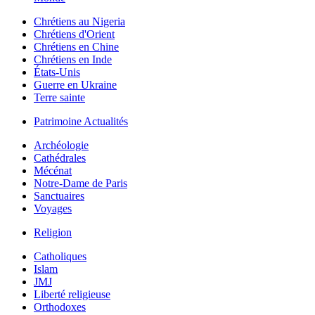
Chrétiens au Nigeria
Chrétiens d'Orient
Chrétiens en Chine
Chrétiens en Inde
États-Unis
Guerre en Ukraine
Terre sainte
Patrimoine Actualités
Archéologie
Cathédrales
Mécénat
Notre-Dame de Paris
Sanctuaires
Voyages
Religion
Catholiques
Islam
JMJ
Liberté religieuse
Orthodoxes