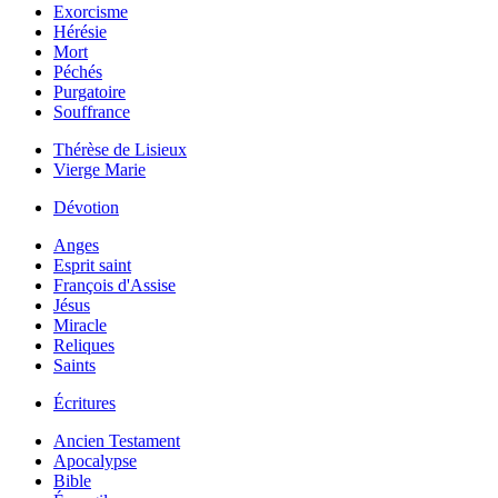
Exorcisme
Hérésie
Mort
Péchés
Purgatoire
Souffrance
Thérèse de Lisieux
Vierge Marie
Dévotion
Anges
Esprit saint
François d'Assise
Jésus
Miracle
Reliques
Saints
Écritures
Ancien Testament
Apocalypse
Bible