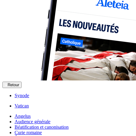
Retour
Synode
Vatican
Angelus
Audience générale
Béatification et canonisation
Curie romaine