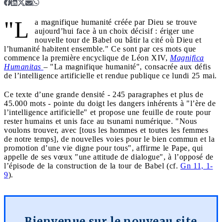
"L
a magnifique humanité créée par Dieu se trouve
aujourd’hui face à un choix décisif : ériger une
nouvelle tour de Babel ou bâtir la cité où Dieu et
l’humanité habitent ensemble." Ce sont par ces mots que
commence la première encyclique de Léon XIV,
Magnifica
Humanitas
– "La magnifique humanité", consacrée aux défis
de l’intelligence artificielle et rendue publique ce lundi 25 mai.
Ce texte d’une grande densité - 245 paragraphes et plus de
45.000 mots - pointe du doigt les dangers inhérents à "l’ère de
l’intelligence artificielle" et propose une feuille de route pour
rester humains et unis face au tsunami numérique. "Nous
voulons trouver, avec [tous les hommes et toutes les femmes
de notre temps], de nouvelles voies pour le bien commun et la
promotion d’une vie digne pour tous", affirme le Pape, qui
appelle de ses vœux "une attitude de dialogue", à l’opposé de
l’épisode de la construction de la tour de Babel (cf.
Gn 11, 1-
9
).
Bienvenue sur le nouveau site