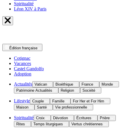
Spiritualité
Léon XIV à Paris
Édition
française
Cotignac
Vacances
Castel Gandolfo
Adoption
Actualités
Vatican
Bioéthique
France
Monde
Patrimoine Actualités
Religion
Société
Lifestyle
Couple
Famille
For Her et For Him
Maison
Santé
Vie professionnelle
Spiritualité
Croix
Dévotion
Écritures
Prière
Rites
Temps liturgiques
Vertus chrétiennes