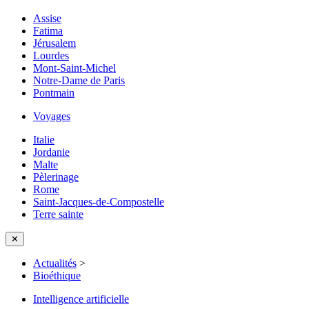
Assise
Fatima
Jérusalem
Lourdes
Mont-Saint-Michel
Notre-Dame de Paris
Pontmain
Voyages
Italie
Jordanie
Malte
Pèlerinage
Rome
Saint-Jacques-de-Compostelle
Terre sainte
✕
Actualités
>
Bioéthique
Intelligence artificielle