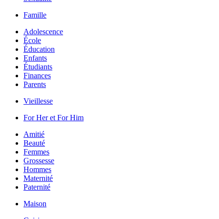
Famille
Adolescence
École
Éducation
Enfants
Étudiants
Finances
Parents
Vieillesse
For Her et For Him
Amitié
Beauté
Femmes
Grossesse
Hommes
Maternité
Paternité
Maison