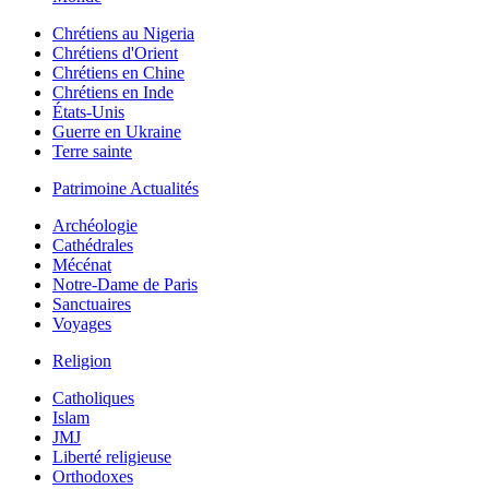
Chrétiens au Nigeria
Chrétiens d'Orient
Chrétiens en Chine
Chrétiens en Inde
États-Unis
Guerre en Ukraine
Terre sainte
Patrimoine Actualités
Archéologie
Cathédrales
Mécénat
Notre-Dame de Paris
Sanctuaires
Voyages
Religion
Catholiques
Islam
JMJ
Liberté religieuse
Orthodoxes