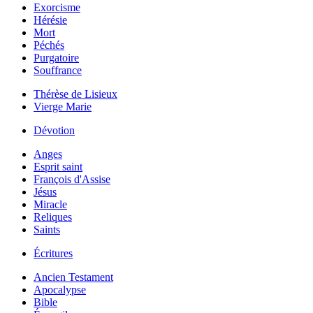
Exorcisme
Hérésie
Mort
Péchés
Purgatoire
Souffrance
Thérèse de Lisieux
Vierge Marie
Dévotion
Anges
Esprit saint
François d'Assise
Jésus
Miracle
Reliques
Saints
Écritures
Ancien Testament
Apocalypse
Bible