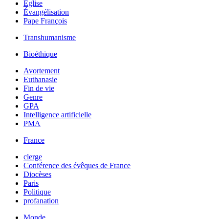
Église
Évangélisation
Pape François
Transhumanisme
Bioéthique
Avortement
Euthanasie
Fin de vie
Genre
GPA
Intelligence artificielle
PMA
France
clerge
Conférence des évêques de France
Diocèses
Paris
Politique
profanation
Monde