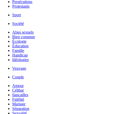
Persécutions
Protestants
Sport
Société
Abus sexuels
Bien commun
Écologie
Éducation
Famille
Handicap
Idéologies
Veuvage
Couple
Amour
Célibat
fiancailles
Fidélité
Mariage
Séparation
Sexualité