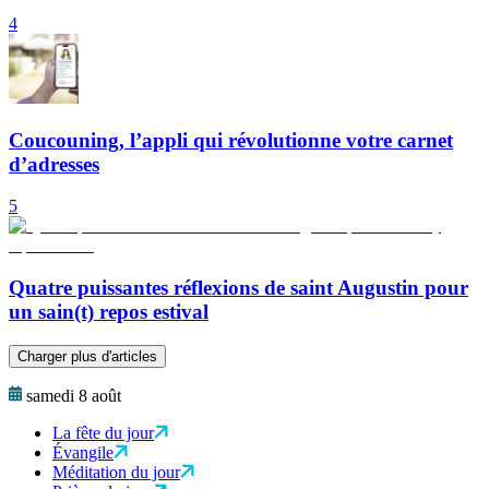
4
Coucouning, l’appli qui révolutionne votre carnet
d’adresses
5
Quatre puissantes réflexions de saint Augustin pour
un sain(t) repos estival
Charger plus d'articles
samedi 8 août
La fête du jour
Évangile
Méditation du jour