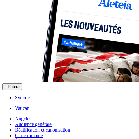
Retour
Synode
Vatican
Angelus
Audience générale
Béatification et canonisation
Curie romaine