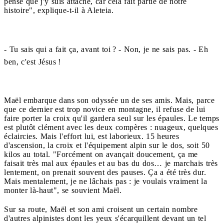
pense que j'y suis attaché, car cela fait partie de notre
histoire", explique-t-il à Aleteia.
- Tu sais qui a fait ça, avant toi ? - Non, je ne sais pas. - Eh
ben, c'est Jésus !
Maël embarque dans son odyssée un de ses amis. Mais, parce
que ce dernier est trop novice en montagne, il refuse de lui
faire porter la croix qu'il gardera seul sur les épaules. Le temps
est plutôt clément avec les deux compères : nuageux, quelques
éclaircies. Mais l'effort lui, est laborieux. 15 heures
d'ascension, la croix et l'équipement alpin sur le dos, soit 50
kilos au total. "Forcément on avançait doucement, ça me
faisait très mal aux épaules et au bas du dos… je marchais très
lentement, on prenait souvent des pauses. Ça a été très dur.
Mais mentalement, je ne lâchais pas : je voulais vraiment la
monter là-haut", se souvient Maël.
Sur sa route, Maël et son ami croisent un certain nombre
d'autres alpinistes dont les yeux s'écarquillent devant un tel