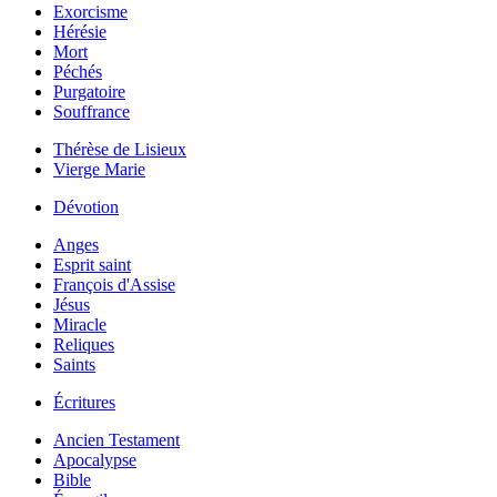
Exorcisme
Hérésie
Mort
Péchés
Purgatoire
Souffrance
Thérèse de Lisieux
Vierge Marie
Dévotion
Anges
Esprit saint
François d'Assise
Jésus
Miracle
Reliques
Saints
Écritures
Ancien Testament
Apocalypse
Bible