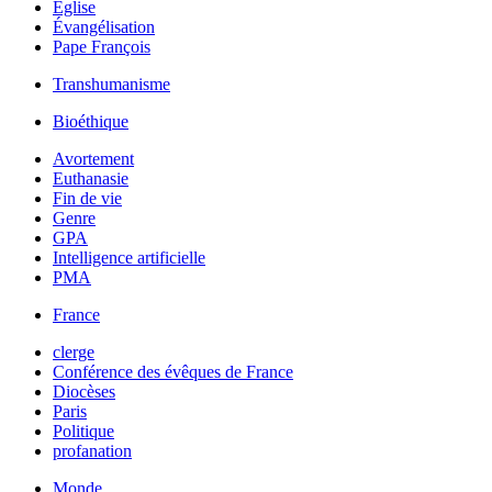
Église
Évangélisation
Pape François
Transhumanisme
Bioéthique
Avortement
Euthanasie
Fin de vie
Genre
GPA
Intelligence artificielle
PMA
France
clerge
Conférence des évêques de France
Diocèses
Paris
Politique
profanation
Monde