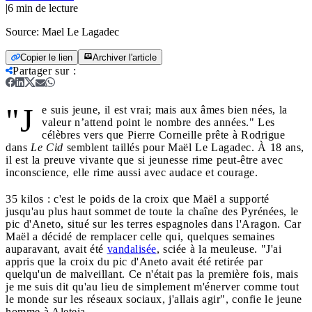
|
6
min de lecture
Source:
Mael Le Lagadec
Copier le lien
Archiver l'article
Partager sur
:
"J
e suis jeune, il est vrai; mais aux âmes bien nées, la
valeur n’attend point le nombre des années." Les
célèbres vers que Pierre Corneille prête à Rodrigue
dans
Le Cid
semblent taillés pour Maël Le Lagadec. À 18 ans,
il est la preuve vivante que si jeunesse rime peut-être avec
inconscience, elle rime aussi avec audace et courage.
35 kilos : c'est le poids de la croix que Maël a supporté
jusqu'au plus haut sommet de toute la chaîne des Pyrénées, le
pic d'Aneto, situé sur les terres espagnoles dans l'Aragon. Car
Maël a décidé de remplacer celle qui, quelques semaines
auparavant, avait été
vandalisée
, sciée à la meuleuse. "J'ai
appris que la croix du pic d'Aneto avait été retirée par
quelqu'un de malveillant. Ce n'était pas la première fois, mais
je me suis dit qu'au lieu de simplement m'énerver comme tout
le monde sur les réseaux sociaux, j'allais agir", confie le jeune
homme à Aleteia.