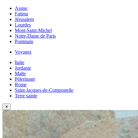
Assise
Fatima
Jérusalem
Lourdes
Mont-Saint-Michel
Notre-Dame de Paris
Pontmain
Voyages
Italie
Jordanie
Malte
Pèlerinage
Rome
Saint-Jacques-de-Compostelle
Terre sainte
✕