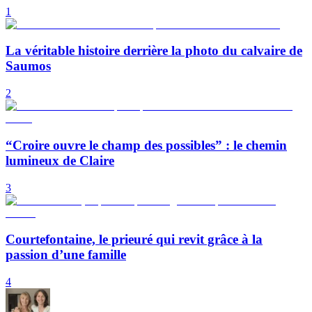
1
La véritable histoire derrière la photo du calvaire de
Saumos
2
“Croire ouvre le champ des possibles” : le chemin
lumineux de Claire
3
Courtefontaine, le prieuré qui revit grâce à la
passion d’une famille
4