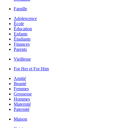
Famille
Adolescence
École
Éducation
Enfants
Étudiants
Finances
Parents
Vieillesse
For Her et For Him
Amitié
Beauté
Femmes
Grossesse
Hommes
Maternité
Paternité
Maison