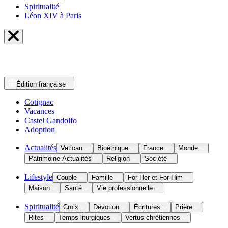
Spiritualité
Léon XIV à Paris
Édition
française
Cotignac
Vacances
Castel Gandolfo
Adoption
Actualités
Vatican
Bioéthique
France
Monde
Patrimoine Actualités
Religion
Société
Lifestyle
Couple
Famille
For Her et For Him
Maison
Santé
Vie professionnelle
Spiritualité
Croix
Dévotion
Écritures
Prière
Rites
Temps liturgiques
Vertus chrétiennes