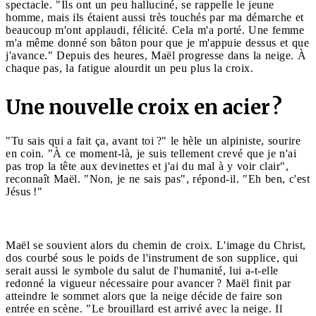
spectacle. "Ils ont un peu halluciné, se rappelle le jeune
homme, mais ils étaient aussi très touchés par ma démarche et
beaucoup m'ont applaudi, félicité. Cela m'a porté. Une femme
m'a même donné son bâton pour que je m'appuie dessus et que
j'avance." Depuis des heures, Maël progresse dans la neige. À
chaque pas, la fatigue alourdit un peu plus la croix.
Une nouvelle croix en acier ?
"Tu sais qui a fait ça, avant toi ?" le hèle un alpiniste, sourire
en coin. "À ce moment-là, je suis tellement crevé que je n'ai
pas trop la tête aux devinettes et j'ai du mal à y voir clair",
reconnaît Maël. "Non, je ne sais pas", répond-il. "Eh ben, c'est
Jésus !"
Maël se souvient alors du chemin de croix. L'image du Christ,
dos courbé sous le poids de l'instrument de son supplice, qui
serait aussi le symbole du salut de l'humanité, lui a-t-elle
redonné la vigueur nécessaire pour avancer ? Maël finit par
atteindre le sommet alors que la neige décide de faire son
entrée en scène. "Le brouillard est arrivé avec la neige. Il