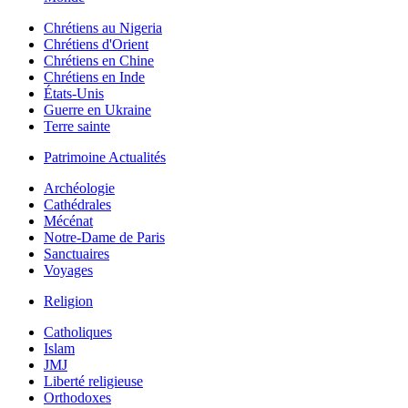
Chrétiens au Nigeria
Chrétiens d'Orient
Chrétiens en Chine
Chrétiens en Inde
États-Unis
Guerre en Ukraine
Terre sainte
Patrimoine Actualités
Archéologie
Cathédrales
Mécénat
Notre-Dame de Paris
Sanctuaires
Voyages
Religion
Catholiques
Islam
JMJ
Liberté religieuse
Orthodoxes