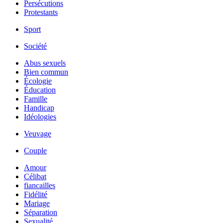
Persécutions
Protestants
Sport
Société
Abus sexuels
Bien commun
Écologie
Éducation
Famille
Handicap
Idéologies
Veuvage
Couple
Amour
Célibat
fiancailles
Fidélité
Mariage
Séparation
Sexualité