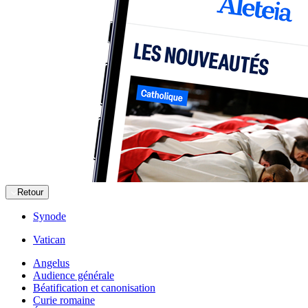
Retour
Synode
Vatican
Angelus
Audience générale
Béatification et canonisation
Curie romaine