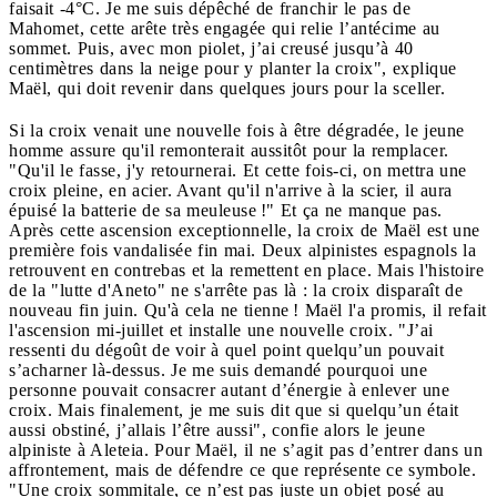
faisait -4°C. Je me suis dépêché de franchir le pas de
Mahomet, cette arête très engagée qui relie l’antécime au
sommet. Puis, avec mon piolet, j’ai creusé jusqu’à 40
centimètres dans la neige pour y planter la croix", explique
Maël, qui doit revenir dans quelques jours pour la sceller.
Si la croix venait une nouvelle fois à être dégradée, le jeune
homme assure qu'il remonterait aussitôt pour la remplacer.
"Qu'il le fasse, j'y retournerai. Et cette fois-ci, on mettra une
croix pleine, en acier. Avant qu'il n'arrive à la scier, il aura
épuisé la batterie de sa meuleuse !" Et ça ne manque pas.
Après cette ascension exceptionnelle, la croix de Maël est une
première fois vandalisée fin mai. Deux alpinistes espagnols la
retrouvent en contrebas et la remettent en place. Mais l'histoire
de la "lutte d'Aneto" ne s'arrête pas là : la croix disparaît de
nouveau fin juin. Qu'à cela ne tienne ! Maël l'a promis, il refait
l'ascension mi-juillet et installe une nouvelle croix. "J’ai
ressenti du dégoût de voir à quel point quelqu’un pouvait
s’acharner là-dessus. Je me suis demandé pourquoi une
personne pouvait consacrer autant d’énergie à enlever une
croix. Mais finalement, je me suis dit que si quelqu’un était
aussi obstiné, j’allais l’être aussi", confie alors le jeune
alpiniste à Aleteia. Pour Maël, il ne s’agit pas d’entrer dans un
affrontement, mais de défendre ce que représente ce symbole.
"Une croix sommitale, ce n’est pas juste un objet posé au