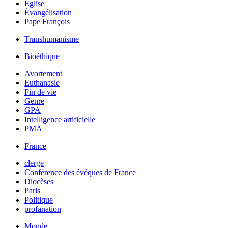
Église
Évangélisation
Pape François
Transhumanisme
Bioéthique
Avortement
Euthanasie
Fin de vie
Genre
GPA
Intelligence artificielle
PMA
France
clerge
Conférence des évêques de France
Diocèses
Paris
Politique
profanation
Monde