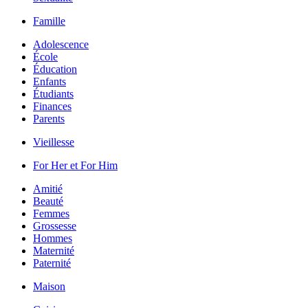
Famille
Adolescence
École
Éducation
Enfants
Étudiants
Finances
Parents
Vieillesse
For Her et For Him
Amitié
Beauté
Femmes
Grossesse
Hommes
Maternité
Paternité
Maison