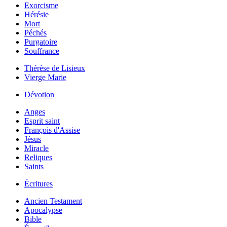
Exorcisme
Hérésie
Mort
Péchés
Purgatoire
Souffrance
Thérèse de Lisieux
Vierge Marie
Dévotion
Anges
Esprit saint
François d'Assise
Jésus
Miracle
Reliques
Saints
Écritures
Ancien Testament
Apocalypse
Bible