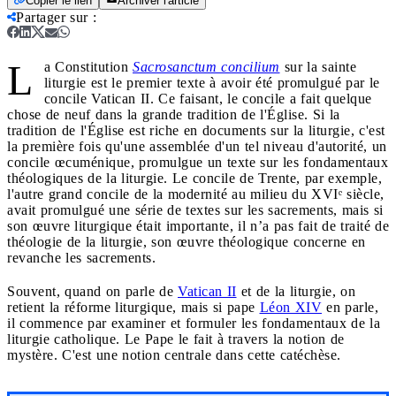
Copier le lien
Archiver l'article
Partager sur
:
L
a Constitution
Sacrosanctum concilium
sur la sainte
liturgie est le premier texte à avoir été promulgué par le
concile Vatican II. Ce faisant, le concile a fait quelque
chose de neuf dans la grande tradition de l'Église. Si la
tradition de l'Église est riche en documents sur la liturgie, c'est
la première fois qu'une assemblée d'un tel niveau d'autorité, un
concile œcuménique, promulgue un texte sur les fondamentaux
théologiques de la liturgie. Le concile de Trente, par exemple,
l'autre grand concile de la modernité au milieu du XVIᵉ siècle,
avait promulgué une série de textes sur les sacrements, mais si
son œuvre liturgique était importante, il n’a pas fait de traité de
théologie de la liturgie, son œuvre théologique concerne en
revanche les sacrements.
Souvent, quand on parle de
Vatican II
et de la liturgie, on
retient la réforme liturgique, mais si pape
Léon XIV
en parle,
il commence par examiner et formuler les fondamentaux de la
liturgie catholique. Le Pape le fait à travers la notion de
mystère. C'est une notion centrale dans cette catéchèse.