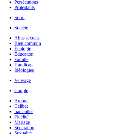
Persécutions
Protestants
Sport
Société
Abus sexuels
Bien commun
Écologie
Éducation
Famille
Handicap
Idéologies
Veuvage
Couple
Amour
Célibat
fiancailles
Fidélité
Mariage
Séparation
Sexualité