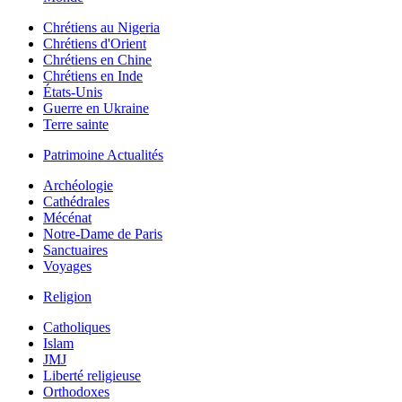
Chrétiens au Nigeria
Chrétiens d'Orient
Chrétiens en Chine
Chrétiens en Inde
États-Unis
Guerre en Ukraine
Terre sainte
Patrimoine Actualités
Archéologie
Cathédrales
Mécénat
Notre-Dame de Paris
Sanctuaires
Voyages
Religion
Catholiques
Islam
JMJ
Liberté religieuse
Orthodoxes