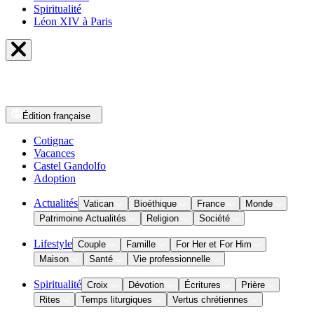
Spiritualité
Léon XIV à Paris
Édition
française
Cotignac
Vacances
Castel Gandolfo
Adoption
Actualités
Vatican
Bioéthique
France
Monde
Patrimoine Actualités
Religion
Société
Lifestyle
Couple
Famille
For Her et For Him
Maison
Santé
Vie professionnelle
Spiritualité
Croix
Dévotion
Écritures
Prière
Rites
Temps liturgiques
Vertus chrétiennes