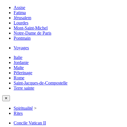
Assise
Fatima
Jérusalem
Lourdes
Mont-Saint-Michel
Notre-Dame de Paris
Pontmain
Voyages
Italie
Jordanie
Malte
Pèlerinage
Rome
Saint-Jacques-de-Compostelle
Terre sainte
✕
Spiritualité
>
Rites
Concile Vatican II