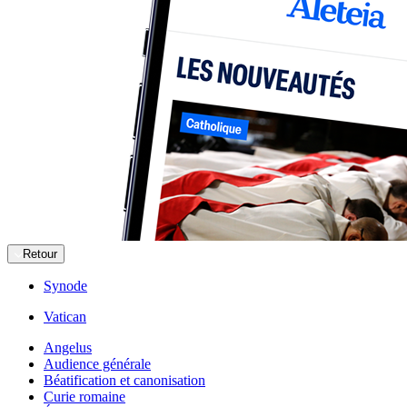
Retour
Synode
Vatican
Angelus
Audience générale
Béatification et canonisation
Curie romaine